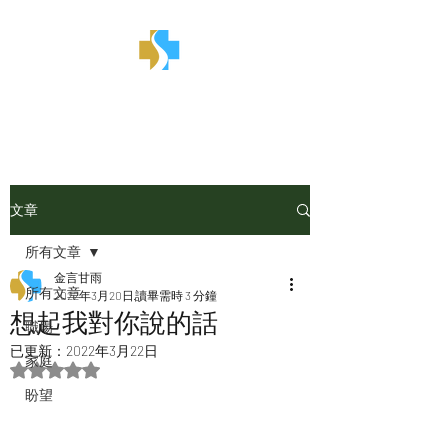
金言甘雨
文章
所有文章
金言甘雨
所有文章
2022年3月20日
讀畢需時 3 分鐘
想起我對你說的話
職場
已更新：
2022年3月22日
家庭
評等為 NaN（最高為 5 顆星）。
盼望