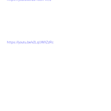
https://youtu.be/v2LqUWXZzRc
*瀏覽者可揀選在此影片的原本來源觀
看影片    (影片來源: 
https://youtu.be/v2LqUWXZzRc
)