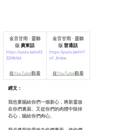
金言甘雨 - 靈聽
金言甘雨 - 靈聽
版
 廣東話
版
 普通話
https://youtu.be/IvAS
https://youtu.be/nhT
3ZK8rNA
nF_6t4bw
在YouTube觀看
在YouTube觀看
經文：
我也要賜給你們一個新心，將新靈放
在你們裏面。又從你們的肉體中除掉
石心，賜給你們肉心。
我必將我的靈放在你們裏面，使你們