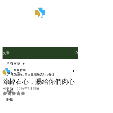
金言甘雨
文章
所有文章
金言甘雨
所有文章
2024年7月25日
讀畢需時 3 分鐘
除掉石心，賜給你們肉心
職場
已更新：
2024年7月25日
家庭
評等為 NaN（最高為 5 顆星）。
盼望