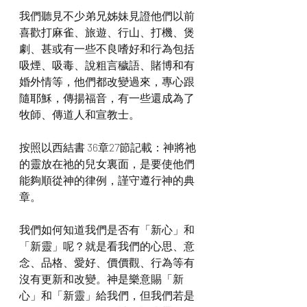
我們聽見不少弟兄姊妹見證他們以前
喜歡打麻雀、旅遊、行山、打機、煲
劇、甚或有一些不良嗜好和行為包括
吸煙、吸毒、說粗言穢語、賭博和有
婚外情等，他們都改變過來，專心跟
隨耶穌，傳揚福音，有一些還成為了
牧師、傳道人和宣教士。
按照以西結書 36章27節記載：神將祂
的靈放在祂的兒女裏面，是要使他們
能夠順從神的律例，謹守遵行神的典
章。
我們如何知道我們是否有「新心」和
「新靈」呢？就是看我們的心思、意
念、品格、愛好、價價觀、行為等有
沒有更新和改變。神是樂意賜「新
心」和「新靈」給我們，但我們若是