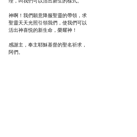
理，叫我們可以活出新生的樣式。
神啊！我們願意降服聖靈的帶領，求
聖靈天天光照引領我們，使我們可以
活出神喜悦的新生命，榮耀神！
感謝主，奉主耶穌基督的聖名祈求，
阿們。
詩歌推介
https://youtu.be/J_QBSTn1n-E?si=s4k_Ji3-
l6YsNr2X
*瀏覽者可揀選在此影片的原本來源觀
看影片 (影片來源:
https://youtu.be/J_QBSTn1n-E?