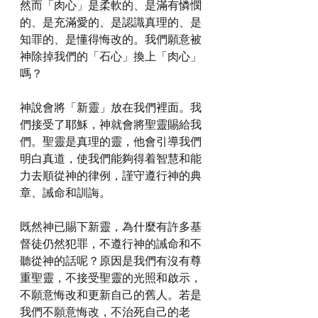
然而「肉心」是柔軟的、是滿有憐憫
的、是充滿愛的、是認識真理的、是
知罪的、是懂得悔改的。我們願意被
神除掉我們的「石心」換上「肉心」
嗎？
神說會將「新靈」放在我們裡面。我
們接受了耶穌，神就會將聖靈賜給我
們。聖靈是真理的靈，他會引導我們
明白真道，使我們能夠得着智慧和能
力去順從神的律例，謹守遵行神的典
章、誡命和訓誨。
既然神已賜下新靈，為什麼有許多基
督徒仍然犯罪，不遵行神的誡命和不
聽從神的話呢？原因是我們有沒有尊
重聖靈，不接受聖靈的光照和啟示，
不願意悔改和更新自己的舊人。若是
我們不願意悔改，不治死自己的老