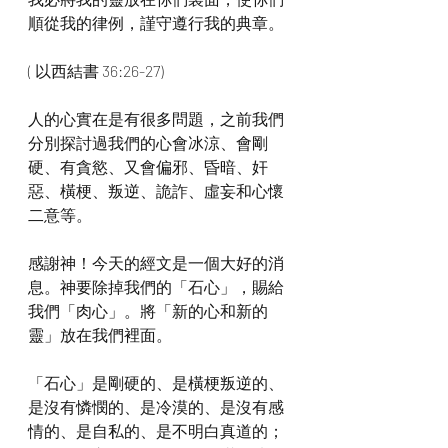
順從我的律例，謹守遵行我的典章。
( 以西結書 36:26-27)
人的心實在是有很多問題，之前我們
分別探討過我們的心會冰涼、會剛
硬、有貪慾、又會偏邪、昏暗、奸
惡、橫梗、叛逆、詭詐、虛妄和心懷
二意等。
感謝神！今天的經文是一個大好的消
息。神要除掉我們的「石心」，賜給
我們「肉心」。將「新的心和新的
靈」放在我們裡面。
「石心」是剛硬的、是橫梗叛逆的、
是沒有憐憫的、是冷漠的、是沒有感
情的、是自私的、是不明白真道的；