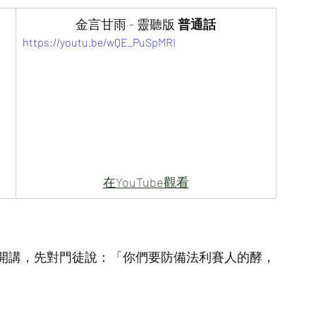
金言甘雨 - 靈聽版
 普通話
https://youtu.be/wQE_PuSpMRI
在YouTube觀看
開講，先對門徒說：「你們要防備法利賽人的酵，