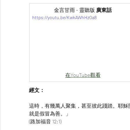
金言甘雨 - 靈聽版
 廣東話
https://youtu.be/KwkAWhHz0a8
在YouTube觀看
經文：
這時，有幾萬人聚集，甚至彼此踐踏。耶穌
就是假冒為善。」
(路加福音 12:1)