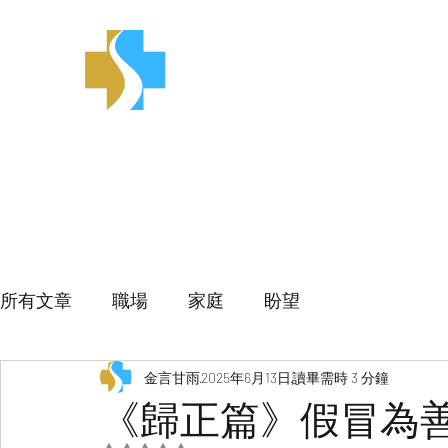
金言甘雨
所有文章
職場
家庭
盼望
金言甘雨
2025年6月13日
讀畢需時 3 分鐘
《歸正篇》假冒為