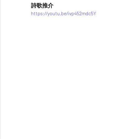
詩歌推介
https://youtu.be/ivp452mdc5Y