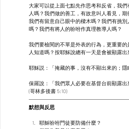
大家可以從上面七點先作思考和反省，我們
人嗎？我們做的善工，有故意叫人看見，期
我們有留意自己眼中的樑木嗎？我們有挑別
嗎？我們有將人的吩咐作真理教導人嗎？
我們要檢閱的不單是外表的行為，更重要的
人知道嗎？按耶穌說總有一天是會被顯露出
耶穌説：「掩藏的事，沒有不顯出來的；隱瞞的
保羅說：「我們眾人必要在基督台前顯露出
(哥林多後書 5:10)
默想與反思
耶穌吩咐門徒要防備什麼？