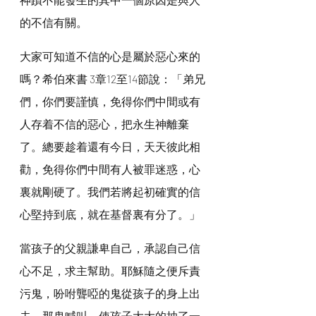
的不信有關。
大家可知道不信的心是屬於惡心來的
嗎？希伯來書 3章12至14節說：「弟兄
們，你們要謹慎，免得你們中間或有
人存着不信的惡心，把永生神離棄
了。總要趁着還有今日，天天彼此相
勸，免得你們中間有人被罪迷惑，心
裏就剛硬了。我們若將起初確實的信
心堅持到底，就在基督裏有分了。」
當孩子的父親謙卑自己，承認自己信
心不足，求主幫助。耶穌隨之便斥責
污鬼，吩咐聾啞的鬼從孩子的身上出
去。那鬼喊叫，使孩子大大的抽了一