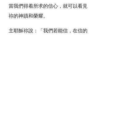
當我們得着所求的信心，就可以看見
祢的神蹟和榮耀。
主耶穌祢說：「我們若能信，在信的
人凡事都能。」主耶穌啊！「我們
信，但是我們信不足，求祢幫助我
們。」。
感謝神，奉主耶穌基督的聖名祈求阿
們
詩歌推介
https://youtu.be/KLdSuKezMgs