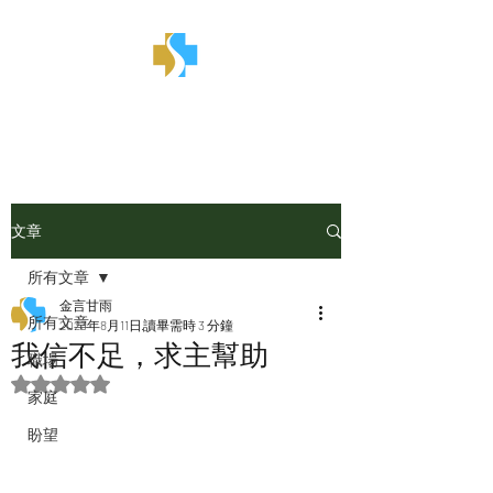
金言甘雨
文章
所有文章
金言甘雨
所有文章
2023年8月11日
讀畢需時 3 分鐘
我信不足，求主幫助
職場
評等為 NaN（最高為 5 顆星）。
家庭
盼望