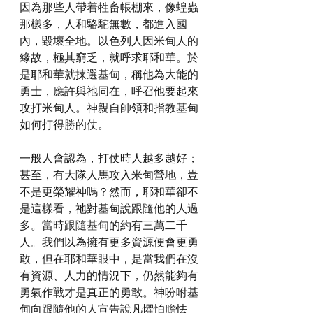
因為那些人帶着牲畜帳棚來，像蝗蟲
那樣多，人和駱駝無數，都進入國
內，毀壞全地。以色列人因米甸人的
緣故，極其窮乏，就呼求耶和華。於
是耶和華就揀選基甸，稱他為大能的
勇士，應許與祂同在，呼召他要起來
攻打米甸人。神親自帥領和指教基甸
如何打得勝的仗。
一般人會認為，打仗時人越多越好；
甚至，有大隊人馬攻入米甸營地，豈
不是更榮耀神嗎？然而，耶和華卻不
是這樣看，祂對基甸說跟隨他的人過
多。當時跟隨基甸的約有三萬二千
人。我們以為擁有更多資源便會更勇
敢，但在耶和華眼中，是當我們在沒
有資源、人力的情況下，仍然能夠有
勇氣作戰才是真正的勇敢。神吩咐基
甸向跟隨他的人宣告說凡懼怕膽怯