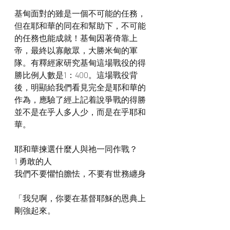
基甸面對的雖是一個不可能的任務，
但在耶和華的同在和幫助下，不可能
的任務也能成就！基甸因著倚靠上
帝，最終以寡敵眾，大勝米甸的軍
隊。有釋經家研究基甸這場戰役的得
勝比例人數是1：400。這場戰役背
後，明顯給我們看見完全是耶和華的
作為，應驗了經上記着說爭戰的得勝
並不是在乎人多人少，而是在乎耶和
華。
耶和華揀選什麼人與祂一同作戰？
1 勇敢的人
我們不要懼怕膽怯，不要有世務纏身
「我兒啊，你要在基督耶穌的恩典上
剛強起來。