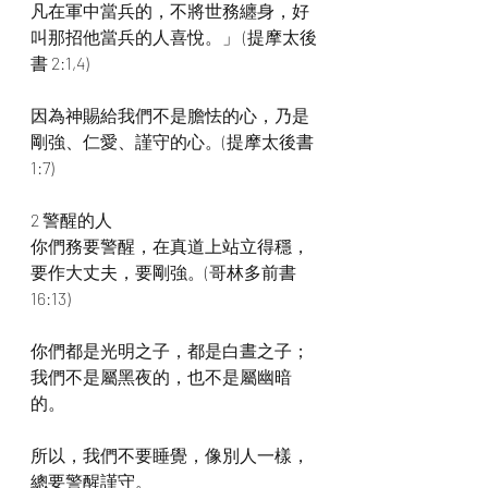
凡在軍中當兵的，不將世務纏身，好
叫那招他當兵的人喜悅。」 (提摩太後
書 2:1,4)
因為神賜給我們不是膽怯的心，乃是
剛強、仁愛、謹守的心。(提摩太後書 
1:7)
2 警醒的人
你們務要警醒，在真道上站立得穩，
要作大丈夫，要剛強。(哥林多前書 
16:13)
你們都是光明之子，都是白晝之子；
我們不是屬黑夜的，也不是屬幽暗
的。
所以，我們不要睡覺，像別人一樣，
總要警醒謹守。