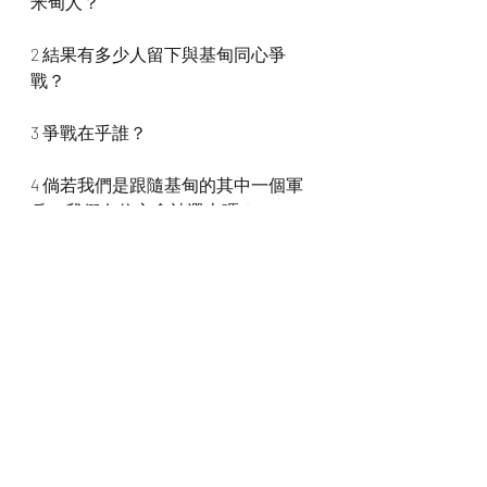
米甸人？
2 結果有多少人留下與基甸同心爭
戰？
3 爭戰在乎誰？
4 倘若我們是跟隨基甸的其中一個軍
兵，我們有信心會被選上嗎？
我們一起禱告
神啊，祢賜給我們的並不是膽怯的