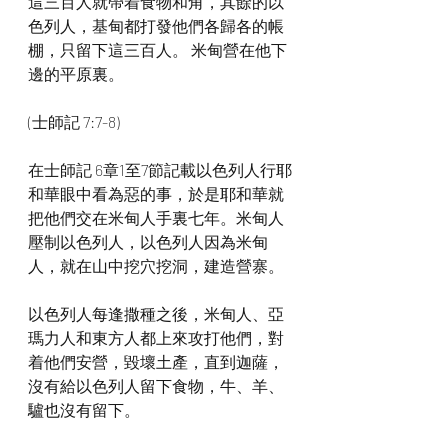
這三百人就帶着食物和角，其餘的以
色列人，基甸都打發他們各歸各的帳
棚，只留下這三百人。 米甸營在他下
邊的平原裏。
(士師記 7:7-8)
在士師記 6章1至7節記載以色列人行耶
和華眼中看為惡的事，於是耶和華就
把他們交在米甸人手裏七年。米甸人
壓制以色列人，以色列人因為米甸
人，就在山中挖穴挖洞，建造營寨。
以色列人每逢撒種之後，米甸人、亞
瑪力人和東方人都上來攻打他們，對
着他們安營，毀壞土產，直到迦薩，
沒有給以色列人留下食物，牛、羊、
驢也沒有留下。