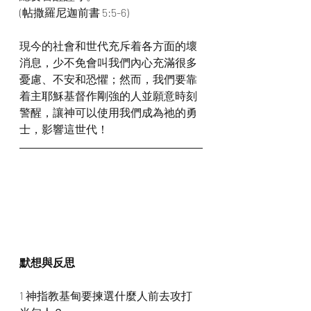
(帖撒羅尼迦前書 5:5-6)
現今的社會和世代充斥着各方面的壞
消息，少不免會叫我們內心充滿很多
憂慮、不安和恐懼；然而，我們要靠
着主耶穌基督作剛強的人並願意時刻
警醒，讓神可以使用我們成為祂的勇
士，影響這世代！
默想與反思
1 神指教基甸要揀選什麼人前去攻打