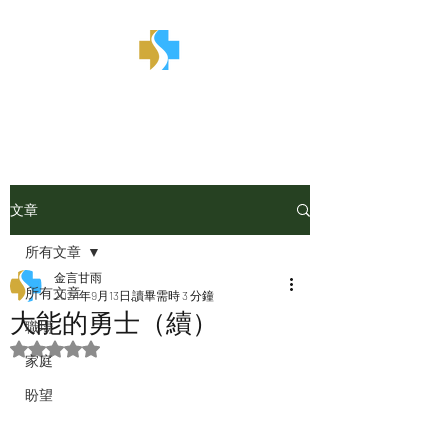
金言甘雨
文章
所有文章
金言甘雨
所有文章
2024年9月13日
讀畢需時 3 分鐘
大能的勇士（續）
職場
評等為 NaN（最高為 5 顆星）。
家庭
盼望