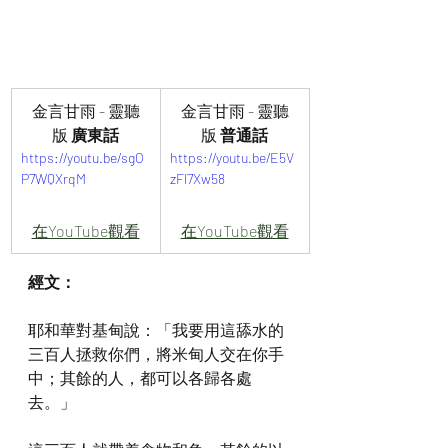
金言甘雨 - 靈聽
金言甘雨 - 靈聽
版
 廣東話
版
 普通話
https://youtu.be/sgO
https://youtu.be/E5V
P7WQXrqM
zFl7Xw58
在YouTube觀看
在YouTube觀看
經文：
耶和華對基甸說：「我要用這舔水的
三百人拯救你們，將米甸人交在你手
中；其餘的人，都可以各歸各處
去。」