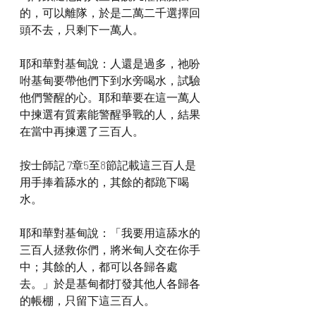
的，可以離隊，於是二萬二千選擇回
頭不去，只剩下一萬人。
耶和華對基甸說：人還是過多，祂吩
咐基甸要帶他們下到水旁喝水，試驗
他們警醒的心。耶和華要在這一萬人
中揀選有質素能警醒爭戰的人，結果
在當中再揀選了三百人。
按士師記 7章5至8節記載這三百人是
用手捧着舔水的，其餘的都跪下喝
水。
耶和華對基甸說：「我要用這舔水的
三百人拯救你們，將米甸人交在你手
中；其餘的人，都可以各歸各處
去。」於是基甸都打發其他人各歸各
的帳棚，只留下這三百人。 