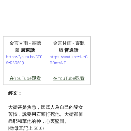
金言甘雨 - 靈聽
金言甘雨 - 靈聽
版
 廣東話
版
 普通話
https://youtu.be/GF0
https://youtu.be/dUzG
9zR5R80Q
BOntsNE
在YouTube觀看
在YouTube觀看
經文：
大衞甚是焦急，因眾人為自己的兒女
苦惱，說要用石頭打死他。大衞卻倚
靠耶和華他的神，心裏堅固。
(撒母耳記上 30:6)