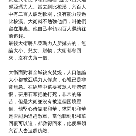
趕亞瑪力人。當去到比梭溪，六百人
中有二百人疲乏軟弱，沒有能力渡過
比梭溪。大衛就不勉強他們，叫他們
留在那裏。他自己率領四百人繼續往
前追趕。
最後大衛將凡亞瑪力人所擄去的，無
論大小、兒女、財物，大衞都奪回
來，沒有失落一個。
大衛面對着全城被火焚燒，人口無論
大小都被亞瑪力人俘虜，心裡已是非
常焦急。在絕望中還要被眾人埋怨惱
恨，要用石頭把他打死，非常的痛
苦，但是大衛並沒有被這個困境壓
倒。他堅心倚靠耶和華，求問耶和華
是否能夠追趕敵軍。當他聽到耶和華
回覆可以追，都救得回來，他便率領
六百人去追趕仇敵。