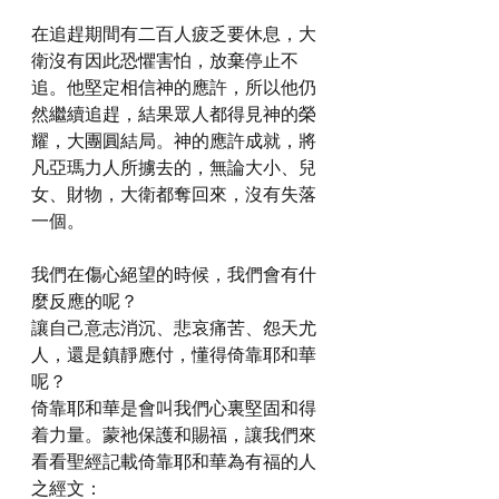
在追趕期間有二百人疲乏要休息，大
衛沒有因此恐懼害怕，放棄停止不
追。他堅定相信神的應許，所以他仍
然繼續追趕，結果眾人都得見神的榮
耀，大團圓結局。神的應許成就，將
凡亞瑪力人所擄去的，無論大小、兒
女、財物，大衛都奪回來，沒有失落
一個。
我們在傷心絕望的時候，我們會有什
麼反應的呢？
讓自己意志消沉、悲哀痛苦、怨天尤
人，還是鎮靜應付，懂得倚靠耶和華
呢？
倚靠耶和華是會叫我們心裏堅固和得
着力量。蒙祂保護和賜福，讓我們來
看看聖經記載倚靠耶和華為有福的人
之經文：