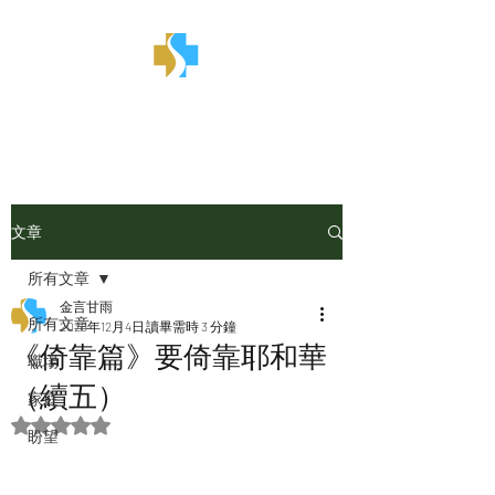
金言甘雨
文章
所有文章
金言甘雨
所有文章
2025年12月4日
讀畢需時 3 分鐘
《倚靠篇》要倚靠耶和華
職場
（續五）
家庭
評等為 NaN（最高為 5 顆星）。
盼望