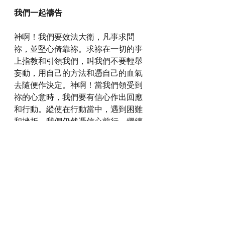
我們一起禱告
神啊！我們要效法大衛，凡事求問
祢，並堅心倚靠祢。求祢在一切的事
上指教和引領我們，叫我們不要輕舉
妄動，用自己的方法和憑自己的血氣
去隨便作決定。神啊！當我們領受到
祢的心意時，我們要有信心作出回應
和行動。縱使在行動當中，遇到困難
和挫折，我們仍然憑信心前行，繼續
堅心倚靠祢，直至看見祢的旨意成
就。
感謝神！奉主耶穌基督的聖名祈求，
阿們。
詩歌推介
https://youtu.be/4fVD-LYpZrw?