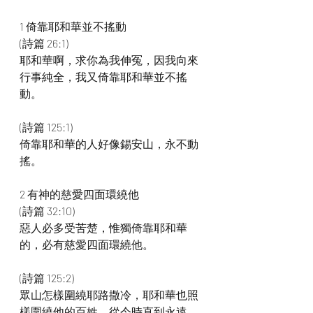
1 倚靠耶和華並不搖動
(詩篇 26:1)
耶和華啊，求你為我伸冤，因我向來
行事純全，我又倚靠耶和華並不搖
動。
(詩篇 125:1)
倚靠耶和華的人好像錫安山，永不動
搖。
2 有神的慈愛四面環繞他
(詩篇 32:10)
惡人必多受苦楚，惟獨倚靠耶和華
的，必有慈愛四面環繞他。
(詩篇 125:2)
眾山怎樣圍繞耶路撒冷，耶和華也照
樣圍繞他的百姓，從今時直到永遠。