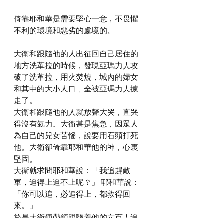
倚靠耶和華是需要堅心一意，不畏懼
不利的環境和惡劣的處境的。
大衛和跟隨他的人出征回自己居住的
地方洗革拉的時候，發現亞瑪力人攻
破了洗革拉，用火焚燒，城內的婦女
和其中的大小人口，全被亞瑪力人擄
走了。
大衛和跟隨他的人就放聲大哭，直哭
得沒有氣力。大衛甚是焦急，因眾人
為自己的兒女苦惱，說要用石頭打死
他。大衛卻倚靠耶和華他的神，心裏
堅固。
大衛就求問耶和華說：「我追趕敵
軍，追得上追不上呢？」 耶和華說：
「你可以追，必追得上，都救得回
來。」
於是大衛便帶領跟隨着他的六百人追