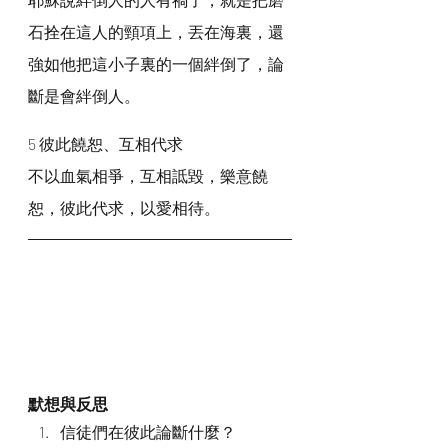
石拴在這人的頸項上，丟在海裏，還
強如他把這小子裏的一個絆倒了，論
斷是會絆倒人。
5 彼此饒恕、互相代求
不以血氣相爭，互相詆毀，樂意饒
恕，彼此代求，以愛相待。
默想與反思
信徒們在彼此論斷什麼？