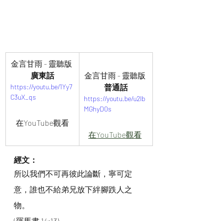
金言甘雨 - 靈聽版 
廣東話
金言甘雨 - 靈聽版 
https://youtu.be/1Yy7
普通話
C3uX_qs
https://youtu.be/u2lb
MGhyD0s
在YouTube觀看
在YouTube觀看
經文：
所以我們不可再彼此論斷，寧可定
意，誰也不給弟兄放下絆腳跌人之
物。
(羅馬書 14:13)