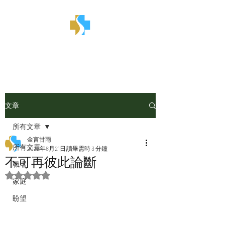
金言甘雨
文章
所有文章
金言甘雨
所有文章
2022年8月21日
讀畢需時 3 分鐘
不可再彼此論斷
職場
評等為 NaN（最高為 5 顆星）。
家庭
盼望