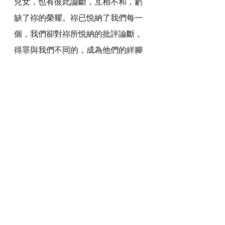
兒女，也有彼此論斷，互相不和，虧
缺了祢的榮耀。祢已悦納了我們每一
個，我們卻對祢所悦納的批評論斷，
得罪與我們不同的，成為他們的絆腳
石，絆倒他們，求祢寬恕。神啊，祢
是我們生命的主，我們各人都要向祢
交賬，我們要尊重祢所悦納的和與我
們不同的。
感謝神，奉主耶穌基督的聖名祈求，
阿們。
詩歌推介
https://youtu.be/fUijjKO3lYU