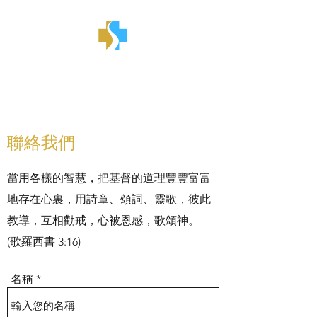
金言甘雨
聯絡我們
當用各樣的智慧，把基督的道理豐豐富富
地存在心裏，用詩章、頌詞、靈歌，彼此
教導，互相勸戒，心被恩感，歌頌神。
(歌羅西書 3:16)
名稱