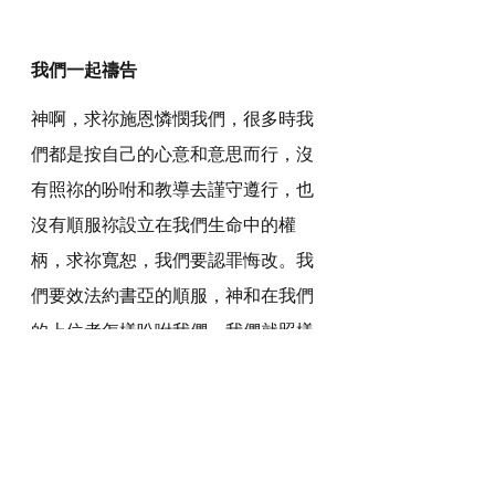
我們一起禱告
神啊，求祢施恩憐憫我們，很多時我
們都是按自己的心意和意思而行，沒
有照祢的吩咐和教導去謹守遵行，也
沒有順服祢設立在我們生命中的權
柄，求祢寬恕，我們要認罪悔改。我
們要效法約書亞的順服，神和在我們
的上位者怎樣吩咐我們，我們就照樣
行。
感謝神，奉主耶穌基督的聖名祈求，
阿們。