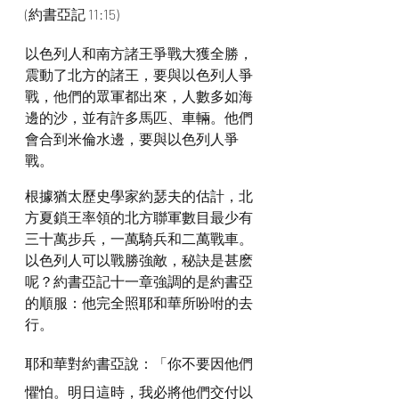
(約書亞記 11:15)
以色列人和南方諸王爭戰大獲全勝，
震動了北方的諸王，要與以色列人爭
戰，他們的眾軍都出來，人數多如海
邊的沙，並有許多馬匹、車輛。他們
會合到米倫水邊，要與以色列人爭
戰。
根據猶太歷史學家約瑟夫的估計，北
方夏鎖王率領的北方聯軍數目最少有
三十萬步兵，一萬騎兵和二萬戰車。
以色列人可以戰勝強敵，秘訣是甚麽
呢？約書亞記十一章強調的是約書亞
的順服：他完全照耶和華所吩咐的去
行。
耶和華對約書亞說：「你不要因他們
懼怕。明日這時，我必將他們交付以