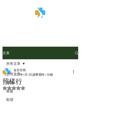
金言甘雨
文章
所有文章
金言甘雨
所有文章
2022年8月2日
讀畢需時 3 分鐘
照樣行
職場
評等為 NaN（最高為 5 顆星）。
家庭
盼望