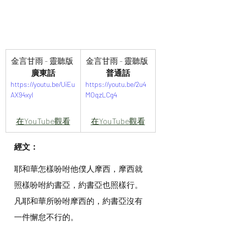
金言甘雨 - 靈聽版 
金言甘雨 - 靈聽版 
廣東話
普通話
https://youtu.be/UiEu
https://youtu.be/2u4
AX94xyI
MOqzLCg4
在YouTube觀看
在YouTube觀看
經文：
耶和華怎樣吩咐他僕人摩西，摩西就
照樣吩咐約書亞，約書亞也照樣行。
凡耶和華所吩咐摩西的，約書亞沒有
一件懈怠不行的。