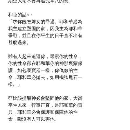
期望大衛不要再追究拿八的惡。
和睦的話4：
「求你饒恕婢女的罪過。耶和華必為
我主建立堅固的家，因我主為耶和華
爭戰，並且在你平生的日子查不出有
甚麼過來。
雖有人起來追逼你，尋索你的性命，
你的性命卻在耶和華你的神那裏蒙保
護，如包裹寶器一樣；你仇敵的性
命，耶和華必拋去，如用機弦甩石一
樣。」
亞比該提醒神必會堅固他的家，大衛
平生以來，行事正直，是耶和華的寶
貝，耶和華必會保護和保障他的性
命，斷沒有人可以害他。