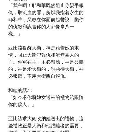
「我主啊！耶和華既然阻止你親手報
仇，取流血的罪，所以我指着永生的
耶和華，又敢在你面前起誓說：願你
的仇敵和謀害你的人都像拿八一
樣。」
亞比該提醒大衛，神是藉着她的求
情，阻止大衛犯報仇和流無辜人的
血。伸冤在主，主必報應，神是公義
的，神是愛大衛的，誰惡待大衛，神
必報應，不用大衛親自報仇。
和睦的話3：
「如今求你將婢女送來的禮物給跟隨
你的僕人。」
亞比該求大衛收納她送出的禮物，這
些禮物正是大衛和他跟隨者的需要，