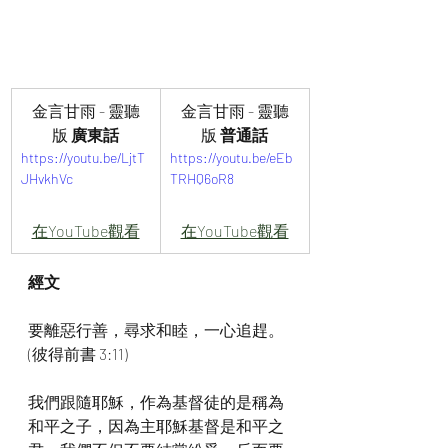
金言甘雨 - 靈聽
金言甘雨 - 靈聽
版
 廣東話
版
 普通話
https://youtu.be/LjtT
https://youtu.be/eEb
JHvkhVc
TRHQ6oR8
在YouTube觀看
在YouTube觀看
經文
要離惡行善，尋求和睦，一心追趕。
(彼得前書 3:11)
我們跟隨耶穌，作為基督徒的是稱為
和平之子，因為主耶穌基督是和平之