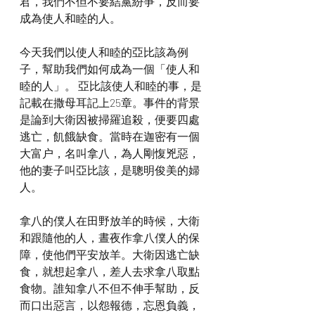
君，我們不但不要結黨紛爭，反而要
成為使人和睦的人。
今天我們以使人和睦的亞比該為例
子，幫助我們如何成為一個「使人和
睦的人」。 亞比該使人和睦的事，是
記載在撒母耳記上25章。事件的背景
是論到大衛因被掃羅追殺，便要四處
逃亡，飢餓缺食。當時在迦密有一個
大富户，名叫拿八，為人剛愎兇惡，
他的妻子叫亞比該，是聰明俊美的婦
人。
拿八的僕人在田野放羊的時候，大衛
和跟隨他的人，晝夜作拿八僕人的保
障，使他們平安放羊。大衛因逃亡缺
食，就想起拿八，差人去求拿八取點
食物。誰知拿八不但不伸手幫助，反
而口出惡言，以怨報德，忘恩負義，