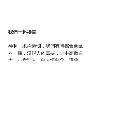
我們一起禱告
神啊，求祢憐憫，我們有時都會像拿
八一樣，漠視人的需要，心中高傲自
大，小看別人，向人懷惡念，說惡
言，我們要悔改，求主赦罪。我們要
效法亞比該，懂得體恤、明白人的需
要和神的心意，有智慧說和睦的話，
成為使人和睦的人。
感謝神，奉主耶穌基督的聖名祈求，
阿們。
詩歌推介