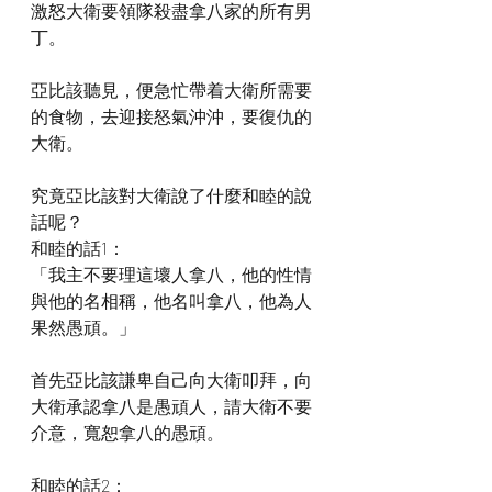
激怒大衛要領隊殺盡拿八家的所有男
丁。
亞比該聽見，便急忙帶着大衛所需要
的食物，去迎接怒氣沖沖，要復仇的
大衛。
究竟亞比該對大衛說了什麼和睦的說
話呢？
和睦的話1：
「我主不要理這壞人拿八，他的性情
與他的名相稱，他名叫拿八，他為人
果然愚頑。」
首先亞比該謙卑自己向大衛叩拜，向
大衛承認拿八是愚頑人，請大衛不要
介意，寬恕拿八的愚頑。
和睦的話2：