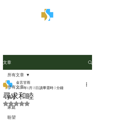
金言甘雨
文章
所有文章
金言甘雨
所有文章
2024年6月13日
讀畢需時 3 分鐘
尋求和睦
職場
評等為 NaN（最高為 5 顆星）。
家庭
盼望