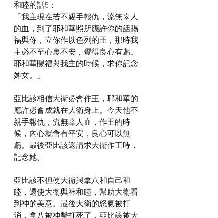
和睦的話5：
「我主現在若不親手報仇，流無辜人
的血，到了耶和華照所應許你的話賜
福與你，立你作以色列的王，那時我
主必不至心裏不安，覺得良心有虧。
耶和華賜福與我主的時候，求你記念
婢女。」
亞比該相信大衛必會作王，耶和華的
應許必會成就在大衛身上。今天他不
親手報仇，流無辜人血，作王的時
候，內心就會有平安，良心可以無
虧。最後亞比該還請求大衛作王時，
記念她。
亞比該不但使大衛與拿八和自己和
睦，還使大衛與神和睦，幫助大衛看
到神的美意。最後大衛的怒氣被打
消，拿八被神擊打死了，亞比該被大