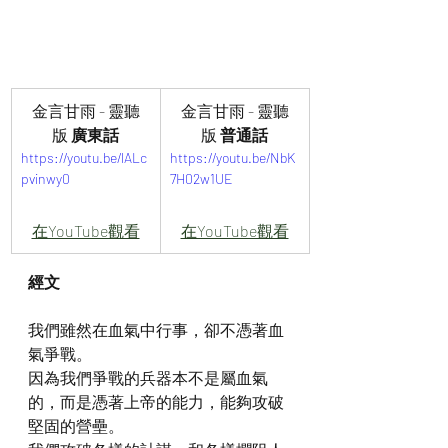
金言甘雨 - 靈聽
金言甘雨 - 靈聽
版
 廣東話
版
 普通話
https://youtu.be/lALc
https://youtu.be/NbK
pvinwy0
7H02w1UE
在YouTube觀看
在YouTube觀看
經文
我們雖然在血氣中行事，卻不憑著血
氣爭戰。
因為我們爭戰的兵器本不是屬血氣
的，而是憑著上帝的能力，能夠攻破
堅固的營壘。