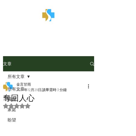
金言甘雨
文章
所有文章
金言甘雨
所有文章
2024年12月29日
讀畢需時 3 分鐘
奪回人心
職場
評等為 NaN（最高為 5 顆星）。
家庭
盼望