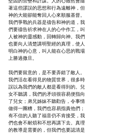
堅固的營壘和計謀。人的心雖然會隨
著這些謬誤的思想和行為遠離神，但
神的大能卻能奪回人心來順服基督。
我們爭戰的兵器是禱告和神的道，我
們要禱告祈求神在人的心中作工，叫
人被神的靈感動，回轉歸向神。我們
也要向人清楚講明聖經的真理，使人
明白神的心意，叫人能在心思的戰場
上勝過撒旦。
我們要留意的，是不要弄錯了敵人。
我們活在看得見的物質世界，很多時
誤以為我們的敵人都是看得到的。兒
女不聽講，我們的矛頭很容易便指向
了兒女；弟兄姊妹不聽勸告，令事情
做得一團糟，我們也容易指責他們；
有不信的人聽了福音仍不肯接受，我
們也會不耐煩和不想再講下去。真理
的教導是需要的，但我們也要認清是