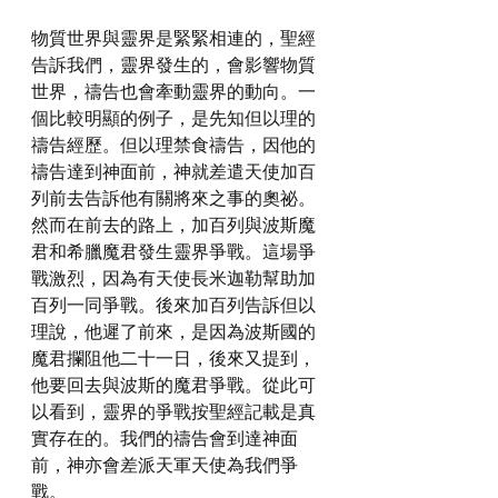
物質世界與靈界是緊緊相連的，聖經
告訴我們，靈界發生的，會影響物質
世界，禱告也會牽動靈界的動向。一
個比較明顯的例子，是先知但以理的
禱告經歷。但以理禁食禱告，因他的
禱告達到神面前，神就差遣天使加百
列前去告訴他有關將來之事的奧祕。
然而在前去的路上，加百列與波斯魔
君和希臘魔君發生靈界爭戰。這場爭
戰激烈，因為有天使長米迦勒幫助加
百列一同爭戰。後來加百列告訴但以
理說，他遲了前來，是因為波斯國的
魔君攔阻他二十一日，後來又提到，
他要回去與波斯的魔君爭戰。從此可
以看到，靈界的爭戰按聖經記載是真
實存在的。我們的禱告會到達神面
前，神亦會差派天軍天使為我們爭
戰。