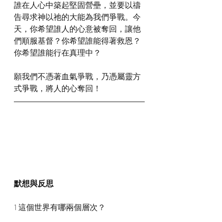
誰在人心中築起堅固營壘，並要以禱
告尋求神以祂的大能為我們爭戰。今
天，你希望誰人的心意被奪回，讓他
們順服基督？你希望誰能得著救恩？
你希望誰能行在真理中？
願我們不憑著血氣爭戰，乃憑屬靈方
式爭戰，將人的心奪回！
默想與反思
1 這個世界有哪兩個層次？