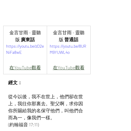
金言甘雨 - 靈聽
金言甘雨 - 靈聽
版
 廣東話
版
 普通話
https://youtu.be/zD2e
https://youtu.be/8UR
NiFa8wE
M9YUWL4o
在YouTube觀看
在YouTube觀看
經文：
從今以後，我不在世上，他們卻在世
上，我往你那裏去。聖父啊，求你因
你所賜給我的名保守他們，叫他們合
而為一，像我們一樣。
(約翰福音 17:11)