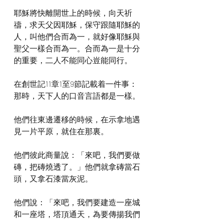
耶穌將快離開世上的時候，向天祈
禱，求天父因耶穌，保守跟隨耶穌的
人，叫他們合而為一，就好像耶穌與
聖父一樣合而為一。合而為一是十分
的重要，二人不能同心豈能同行。
在創世記11章1至9節記載着一件事：
那時，天下人的口音言語都是一樣。
他們往東邊遷移的時候，在示拿地遇
見一片平原，就住在那裏。
他們彼此商量說：「來吧，我們要做
磚，把磚燒透了。」他們就拿磚當石
頭，又拿石漆當灰泥。
他們說：「來吧，我們要建造一座城
和一座塔，塔頂通天，為要傳揚我們