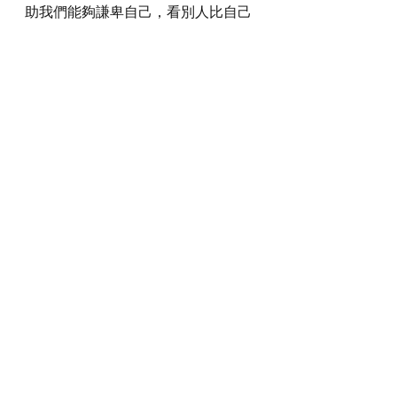
助我們能夠謙卑自己，看別人比自己
強，以祢的心為心，活出祢捨己的
愛。
感謝神，奉主耶穌基督的聖名祈求，
阿們。
詩歌推介
https://youtu.be/fhj7CO7ZoII?
si=gId6IwNY2gMNtvII
*瀏覽者可揀選在此影片的原本來源觀
看影片 (影片來源:
https://youtu.be/fhj7CO7ZoII?
si=gId6IwNY2gMNtvII
)