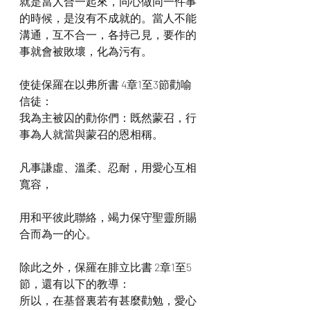
就是當人合一起來，同心做同一件事
的時候，是沒有不成就的。當人不能
溝通，互不合一，各持己見，要作的
事就會被敗壞，化為污有。
使徒保羅在以弗所書 4章1至3節勸喻
信徒：
我為主被囚的勸你們：既然蒙召，行
事為人就當與蒙召的恩相稱。
凡事謙虛、溫柔、忍耐，用愛心互相
寬容，
用和平彼此聯絡，竭力保守聖靈所賜
合而為一的心。
除此之外，保羅在腓立比書 2章1至5
節，還有以下的教導：
所以，在基督裏若有甚麼勸勉，愛心