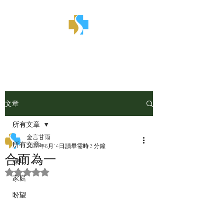
金言甘雨
文章
所有文章
金言甘雨
所有文章
2024年6月14日
讀畢需時 3 分鐘
合而為一
職場
評等為 NaN（最高為 5 顆星）。
家庭
盼望