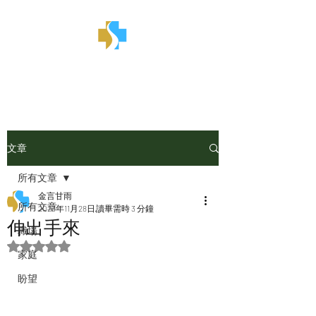
金言甘雨
文章
所有文章
金言甘雨
所有文章
2023年11月28日
讀畢需時 3 分鐘
伸出手來
職場
評等為 NaN（最高為 5 顆星）。
家庭
盼望