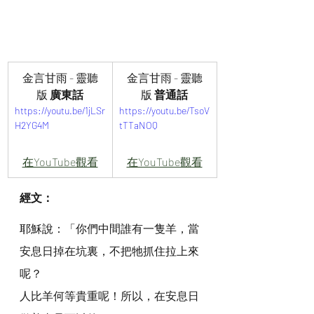
金言甘雨 - 靈聽
金言甘雨 - 靈聽
版 
廣東話
版 
普通話
https://youtu.be/1jLSr
https://youtu.be/TsoV
H2YG4M
tTTaNOQ
在YouTube觀看
在YouTube觀看
經文：
耶穌說：「你們中間誰有一隻羊，當
安息日掉在坑裏，不把牠抓住拉上來
呢？
人比羊何等貴重呢！所以，在安息日