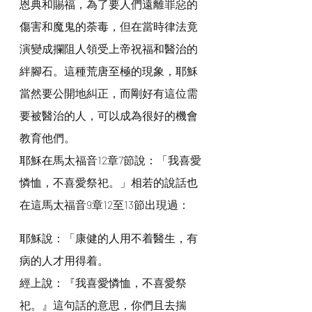
恩典和賜福，為了要人們遠離罪惡的
傷害和魔鬼的荼毒，但在當時律法竟
演變成攔阻人領受上帝祝福和醫治的
絆腳石。這種荒唐至極的現象，耶穌
當然要公開地糾正，而剛好有這位需
要被醫治的人，可以成為很好的機會
教育他們。
耶穌在馬太福音12章7節說：「我喜愛
憐恤，不喜愛祭祀。」相若的說話也
在這馬太福音9章12至13節出現過：
耶穌說：「康健的人用不着醫生，有
病的人才用得着。
經上說：『我喜愛憐恤，不喜愛祭
祀。』這句話的意思，你們且去揣