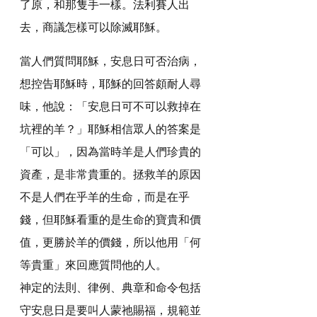
了原，和那隻手一樣。法利賽人出
去，商議怎樣可以除滅耶穌。
當人們質問耶穌，安息日可否治病，
想控告耶穌時，耶穌的回答頗耐人尋
味，他說：「安息日可不可以救掉在
坑裡的羊？」耶穌相信眾人的答案是
「可以」，因為當時羊是人們珍貴的
資產，是非常貴重的。拯救羊的原因
不是人們在乎羊的生命，而是在乎
錢，但耶穌看重的是生命的寶貴和價
值，更勝於羊的價錢，所以他用「何
等貴重」來回應質問他的人。
神定的法則、律例、典章和命令包括
守安息日是要叫人蒙祂賜福，規範並