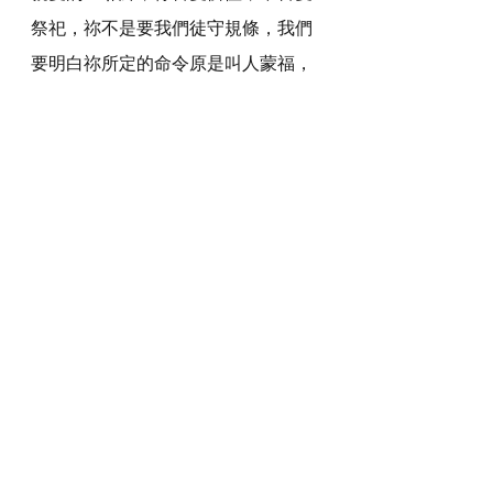
祭祀，祢不是要我們徒守規條，我們
要明白祢所定的命令原是叫人蒙福，
不是用來轄制我們的生命。我們要效
法祢看人的生命為寶貴，持憐恤的
心，活出愛。
感謝神，奉主耶穌基督的聖名祈求，
阿們。
詩歌推介
https://youtu.be/-TSJQsqL80k?
si=6kDblipGnJZlLQEM
*瀏覽者可揀選在此影片的原本來源觀