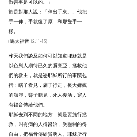
做善事是可以的。」
於是對那人說：「伸出手來。」他把
手一伸，手就復了原，和那隻手一
樣。
(馬太福音 12:11-13)
昨天我們談及如何可以知道耶穌就是
以色列人期待已久的彌賽亞，拯救他
們的救主，就是憑耶穌所行的事蹟包
括：瞎子看見，瘸子行走，長大痲瘋
的潔淨，聾子聽見，死人復活，窮人
有福音傳給他們。
耶穌去到不同的地方，就是要施行拯
救，叫有病的人得醫治，受壓制的得
自由，把福音傳給貧窮人。耶穌所行