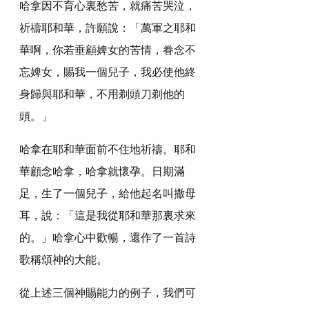
哈拿因不育心裏愁苦，就痛苦哭泣，
祈禱耶和華，許願說：「萬軍之耶和
華啊，你若垂顧婢女的苦情，眷念不
忘婢女，賜我一個兒子，我必使他終
身歸與耶和華，不用剃頭刀剃他的
頭。」
哈拿在耶和華面前不住地祈禱。耶和
華顧念哈拿，哈拿就懷孕。日期滿
足，生了一個兒子，給他起名叫撒母
耳，說：「這是我從耶和華那裏求來
的。」哈拿心中歡暢，還作了一首詩
歌稱頌神的大能。
從上述三個神賜能力的例子，我們可