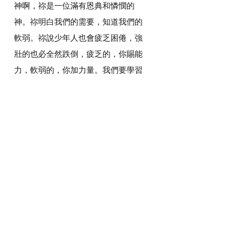
神啊，祢是一位滿有恩典和憐憫的
神。祢明白我們的需要，知道我們的
軟弱。祢說少年人也會疲乏困倦，強
壯的也必全然跌倒，疲乏的，你賜能
力，軟弱的，你加力量。我們要學習
等候祢，讓我們能夠在軟弱中蒙祢拯
救，叫我們可以重新得力，如鷹展翅
上騰。
感謝神，奉主耶穌基督的聖名祈求，
阿們。
詩歌推介
https://youtu.be/NguWM-R552c