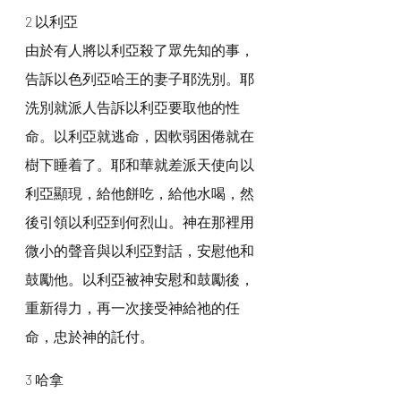
2 以利亞
由於有人將以利亞殺了眾先知的事，
告訴以色列亞哈王的妻子耶洗別。耶
洗別就派人告訴以利亞要取他的性
命。以利亞就逃命，因軟弱困倦就在
樹下睡着了。耶和華就差派天使向以
利亞顯現，給他餅吃，給他水喝，然
後引領以利亞到何烈山。神在那裡用
微小的聲音與以利亞對話，安慰他和
鼓勵他。以利亞被神安慰和鼓勵後，
重新得力，再一次接受神給祂的任
命，忠於神的託付。
3 哈拿