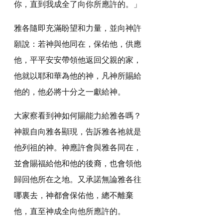
你，直到我成全了向你所應許的。」
雅各隨即充滿盼望和力量，並向神許
願說：若神與他同在，保佑他，供應
他，平平安安帶領他返回父親的家，
他就以耶和華為他的神，凡神所賜給
他的，他必將十分之一獻給神。
大家察看到神如何賜能力給雅各嗎？
神親自向雅各顯現，告訴雅各祂就是
他列祖的神。神應許會與雅各同在，
並會賜福給他和他的後裔，也會領他
歸回他所在之地。又承諾無論雅各往
哪裏去，神都會保佑他，總不離棄
他，直至神成全向他所應許的。