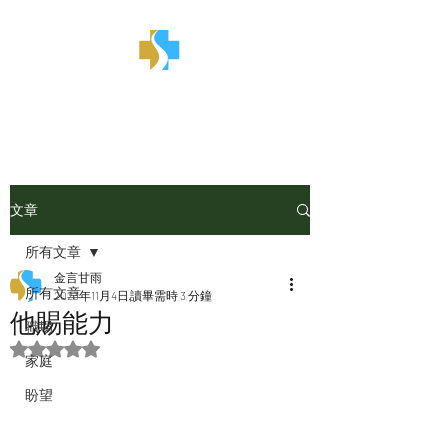
金言甘雨
文章
所有文章
金言甘雨
所有文章
2023年11月4日
讀畢需時 3 分鐘
他賜能力
職場
評等為 NaN（最高為 5 顆星）。
家庭
盼望