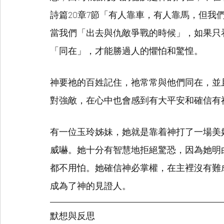
詩篇20章7節「有人靠車，有人靠馬，但我
當我們「出去與仇敵爭戰的時候」，如果只
「同在」，才能勝過人的懼怕和驚惶。
神要祂的百姓記住，祂常常與他們同在，並
對強敵，在心中也會感到有大平安和確信有
有一位玉玲姊妹，她就是靠着神打了一場美
威嚇。她十分有智慧地拒絕驚恐，因為她明
都不用怕。她確信神必掌權，在主裡沒有難
成為了神的見證人。
默想與反思