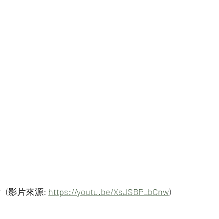
(影片來源: 
https://youtu.be/XsJSBP_bCnw
)