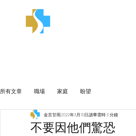
金言甘雨
所有文章
職場
家庭
盼望
金言甘雨
2022年3月15日
讀畢需時 3 分鐘
不要因他們驚恐