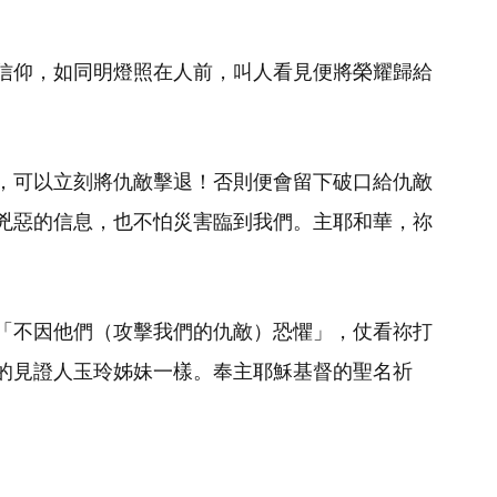
信仰，如同明燈照在人前，叫人看見便將榮耀歸給
，可以立刻將仇敵擊退！否則便會留下破口給仇敵
兇惡的信息，也不怕災害臨到我們。主耶和華，祢
「不因他們（攻擊我們的仇敵）恐懼」，仗看祢打
的見證人玉玲姊妹一樣。奉主耶穌基督的聖名祈