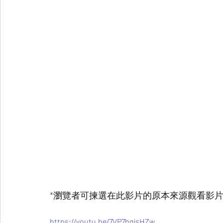
*瀏覽者可揀選在此影片的原本來源觀看影片   
https://youtu.be/7VP7hgjsHZw