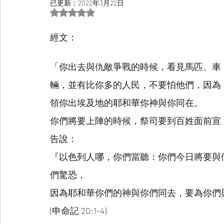
已更新：
2022年3月22日
評等為 NaN（最高為 5 顆星）。
經文：
「你出去與仇敵爭戰的時候，看見馬匹、車
輛，並有比你多的人民，不要怕他們，因為
領你出埃及地的耶和華你神與你同在。
你們將要上陣的時候，祭司要到百姓面前宣
告說：
『以色列人哪，你們當聽：你們今日將要與
們驚恐，
因為耶和華你們的神與你們同去，要為你們
(申命記 20:1-4)