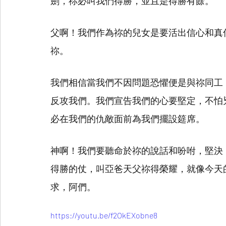
劍，祢必叫我們得勝，並且是得勝有餘。
父啊！我們作為祢的兒女是要活出信心和真
祢。
我們相信當我們不因問題恐懼便是與祢同工
反攻我們。我們宣告我們的心要堅定，不怕
必在我們的仇敵面前為我們擺設筵席。
神啊！我們要聽命於祢的說話和吩咐，堅決
得勝的仗，叫亞爸天父祢得榮耀，就像今天
求，阿們。
https://youtu.be/f2OkEXobne8