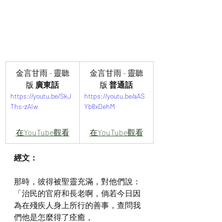
金言甘雨 - 靈聽
金言甘雨 - 靈聽
版
 廣東話
版
 普通話
https://youtu.be/SkJ
https://youtu.be/aAS
Ths-zAIw
Yb8xDehM
在YouTube觀看
在YouTube觀看
經文：
那時，彼得被聖靈充滿，對他們說：
「治民的官府和長老啊，倘若今日因
為在殘疾人身上所行的善事，查問我
們他是怎麼得了痊癒，