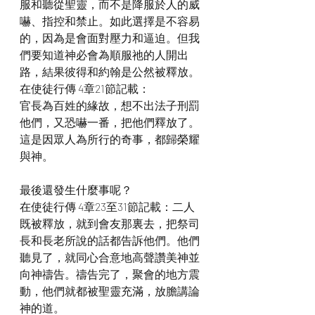
服和聽從聖靈，而不是降服於人的威
嚇、指控和禁止。如此選擇是不容易
的，因為是會面對壓力和逼迫。但我
們要知道神必會為順服祂的人開出
路，結果彼得和約翰是公然被釋放。
在使徒行傳 4章21節記載：
官長為百姓的緣故，想不出法子刑罰
他們，又恐嚇一番，把他們釋放了。
這是因眾人為所行的奇事，都歸榮耀
與神。
最後還發生什麼事呢？
在使徒行傳 4章23至31節記載：二人
既被釋放，就到會友那裏去，把祭司
長和長老所說的話都告訴他們。他們
聽見了，就同心合意地高聲讚美神並
向神禱告。禱告完了，聚會的地方震
動，他們就都被聖靈充滿，放膽講論
神的道。