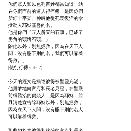
你們眾人和以色列百姓都當知道，站
在你們面前的這人得痊癒，是因你們
所釘十字架、神叫他從死裏復活的拿
撒勒人耶穌基督的名。
他是你們『匠人所棄的石頭，已成了
房角的頭塊石頭。』
除他以外，別無拯救，因為在天下人
間，沒有賜下別的名，我們可以靠着
得救。」
(使徒行傳 4:8-12)
今天的經文是描述彼得被聖靈充滿，
他勇敢地向官府和長老見證，在聖殿
前得醫治的傷殘人士是因為耶穌，並
且清楚宣告除耶穌以外，別無拯救，
因為在天下人間，沒有賜下別的名人
可以靠着得救。
那些想捉拿彼得和約翰的官府和長老