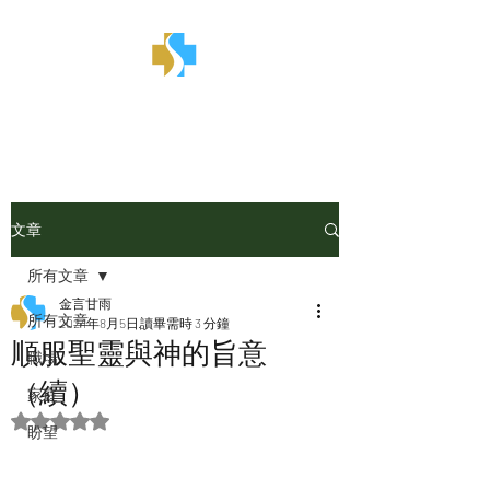
金言甘雨
文章
所有文章
金言甘雨
所有文章
2024年8月5日
讀畢需時 3 分鐘
順服聖靈與神的旨意
職場
（續）
家庭
評等為 NaN（最高為 5 顆星）。
盼望