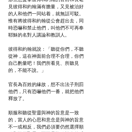
見彼得和約翰滿有膽量，又見被治好
的人和他們一同站着，就無話可駁。
惟有將彼得和約翰從公會趕出去，同
時恐嚇和禁止他們，叫他們不可再奉
耶穌的名對人講論和教訓人。
彼得和約翰就說：「聽從你們，不聽
從神，這在神面前合理不合理，你們
自己酌量吧！我們所看見、所聽見
的，不能不說。」
官長為百姓的緣故，想不出法子刑罰
他們，只有恐嚇他們一番，就把他們
釋放了。
順服和聽從聖靈與神的旨意是一致
的，當人的心思和意念是與神的旨意
不一或相反，我們必須要仍然選擇順