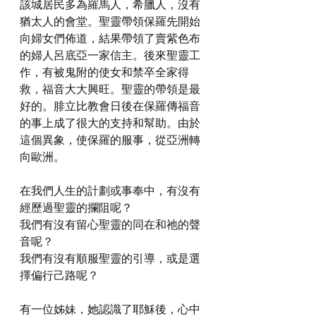
該城居民多為羅馬人，希臘人，沒有
猶太人的會堂。聖靈帶領保羅先開始
向婦女們佈道，結果帶領了賣紫色布
的婦人呂底亞一家信主。後來聖靈工
作，有被鬼附的使女和禁卒全家得
救，福音大大興旺。聖靈的帶領是最
好的。腓立比教會日後在保羅傳福音
的事上成了很大的支持和幫助。由於
這個異象，使保羅的服事，從亞洲轉
向歐洲。
在我們人生的計劃或事奉中，有沒有
經歷過聖靈的攔阻呢？
我們有沒有留心聖靈的同在和祂的聲
音呢？
我們有沒有順服聖靈的引導，或是選
擇偏行己路呢？
有一位姊妹，她認識了耶穌後，心中