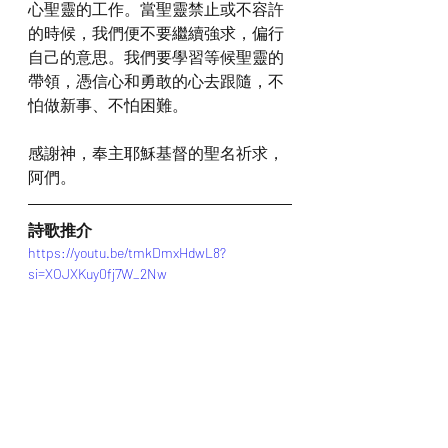
心聖靈的工作。當聖靈禁止或不容許
的時候，我們便不要繼續強求，偏行
自己的意思。我們要學習等候聖靈的
帶領，憑信心和勇敢的心去跟隨，不
怕做新事、不怕困難。
感謝神，奉主耶穌基督的聖名祈求，
阿們。
詩歌推介
https://youtu.be/tmkDmxHdwL8?
si=XOJXKuy0fj7W_2Nw
*瀏覽者可揀選在此影片的原本來源觀
看影片 (影片來源: 