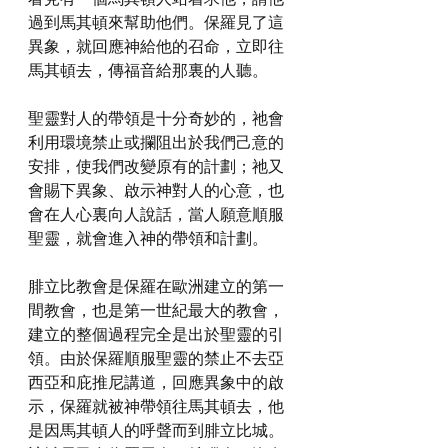
過到馬其頓來幫助他們。保羅見了這
異象，就回應神給他的召命，立即往
馬其頓去，傳福音給那裏的人聽。
聖靈對人的帶領是十分奇妙的，祂會
利用環境禁止或攔阻出於我們己意的
安排，使我們改變原有的計劃；祂又
會賜下異象、啟示神對人的心意，也
會在人心裏向人說話，當人願意順服
聖靈，就會進入神的帶領和計劃。
腓立比教會是保羅在歐洲建立的第一
間教會，也是第一世紀最大的教會，
建立的整個過程完全是出於聖靈的引
領。由於保羅順服聖靈的禁止不去亞
西亞和庇推尼講道，回應異象中的啟
示，保羅就被神帶領往馬其頓去，他
是因馬其頓人的呼聲而到腓立比城。