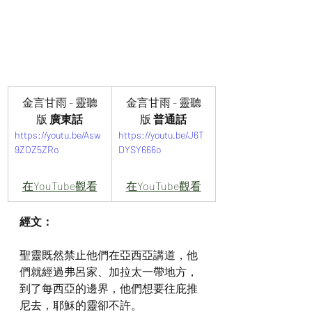
金言甘雨 - 靈聽
金言甘雨 - 靈聽
版
 廣東話
版
 普通話
https://youtu.be/Asw
https://youtu.be/J6T
9ZOZ5ZRo
DYSY666o
在YouTube觀看
在YouTube觀看
經文：
聖靈既然禁止他們在亞西亞講道，他
們就經過弗呂家、加拉太一帶地方，
到了每西亞的邊界，他們想要往庇推
尼去，耶穌的靈卻不許。