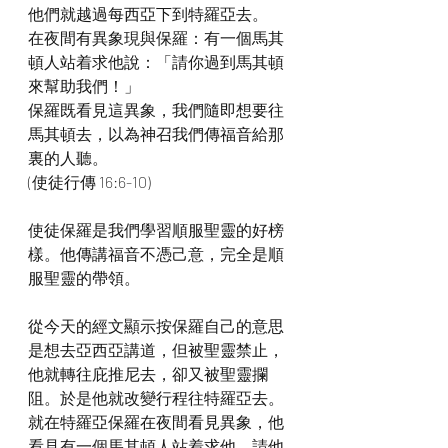
他們就越過每西亞下到特羅亞去。
在夜間有異象現與保羅：有一個馬其
頓人站着求他說：「請你過到馬其頓
來幫助我們！」
保羅既看見這異象，我們隨即想要往
馬其頓去，以為神召我們傳福音給那
裏的人聽。
(使徒行傳 16:6-10)
使徒保羅是我們學習順服聖靈的好榜
樣。他傳講福音不憑己意，完全是順
服聖靈的帶領。
從今天的經文顯示按保羅自己的意思
是想去亞西亞講道，但被聖靈禁止，
他就轉往庇推尼去，卻又被聖靈攔
阻。於是他就改變行程往特羅亞去。
就在特羅亞保羅在夜間看見異象，他
看見有一個馬其頓人站着求他，請他