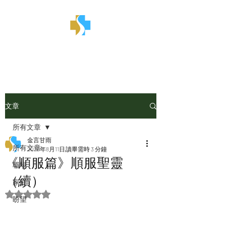
金言甘雨
文章
所有文章
金言甘雨
所有文章
2025年8月11日
讀畢需時 3 分鐘
《順服篇》順服聖靈
職場
（續）
家庭
評等為 NaN（最高為 5 顆星）。
盼望