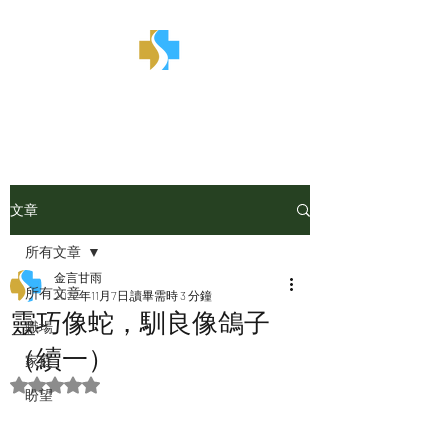
金言甘雨
文章
所有文章
金言甘雨
所有文章
2022年11月7日
讀畢需時 3 分鐘
靈巧像蛇，馴良像鴿子
職場
（續一）
家庭
評等為 NaN（最高為 5 顆星）。
盼望