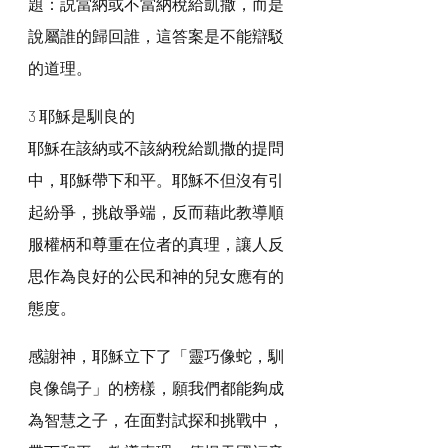
題：説當納或不當納稅給凱撒，而是
說屬誰的歸回誰，這答案是不能辯駁
的道理。
3 耶穌是馴良的
耶穌在該納或不該納稅給凱撒的提問
中，耶穌帶下和平。耶穌不但沒有引
起紛爭，挑啟爭端，反而藉此教導順
服權柄和尊重在位者的真理，讓人反
思作為良好的公民和神的兒女應有的
態度。
感謝神，耶穌立下了「靈巧像蛇，馴
良像鴿子」的榜樣，願我們都能夠成
為智慧之子，在面對試探和挑戰中，