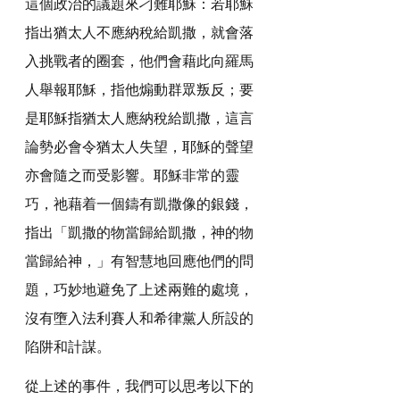
這個政治的議題來刁難耶穌：若耶穌
指出猶太人不應納稅給凱撒，就會落
入挑戰者的圈套，他們會藉此向羅馬
人舉報耶穌，指他煽動群眾叛反；要
是耶穌指猶太人應納稅給凱撒，這言
論勢必會令猶太人失望，耶穌的聲望
亦會隨之而受影響。耶穌非常的靈
巧，祂藉着一個鑄有凱撒像的銀錢，
指出「凱撒的物當歸給凱撒，神的物
當歸給神，」有智慧地回應他們的問
題，巧妙地避免了上述兩難的處境，
沒有墮入法利賽人和希律黨人所設的
陷阱和計謀。
從上述的事件，我們可以思考以下的