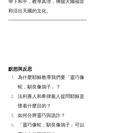
帶下和平，教導真理，傳揚天國福音
和活出天國的文化。
默想與反思
為什麼耶穌教導我們要「靈巧像
蛇，馴良像鴿子」？
法利賽人和希律黨人提問耶穌是
懷着什麼目的？
如何分辨靈巧與詭詐？
「靈巧像蛇，馴良像鴿子」可以