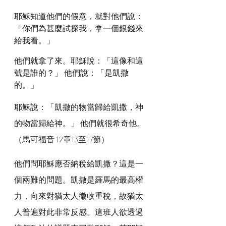
耶穌知道他們的假意，就對他們說：
「你們為甚麼試探我，拿一個銀錢來
給我看。」
他們就拿了來。耶穌說：「這像和這
號是誰的？」 他們說：「是凱撒
的。」
耶穌說：「凱撒的物當歸給凱撒，神
的物當歸給神。」 他們就很希奇他。
（馬可福音 12章13至17節）
他們問耶穌應否納稅給凱撒？這是一
個兩難的問題。凱撒是羅馬的最高權
力，向來對猶太人徵收重稅，故猶太
人普遍對此非常反感。這班人欲透過