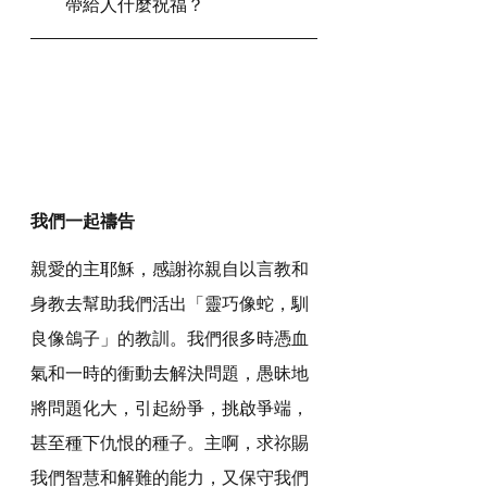
帶給人什麼祝福？
我們一起禱告
親愛的主耶穌，感謝祢親自以言教和
身教去幫助我們活出「靈巧像蛇，馴
良像鴿子」的教訓。我們很多時憑血
氣和一時的衝動去解決問題，愚昧地
將問題化大，引起紛爭，挑啟爭端，
甚至種下仇恨的種子。主啊，求祢賜
我們智慧和解難的能力，又保守我們