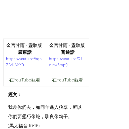
金言甘雨 - 靈聽版 
金言甘雨 - 靈聽版 
廣東話
普通話
https://youtu.be/hqo
https://youtu.be/7J-
ZCdHVoX0
zkcw8mpQ
在YouTube觀看
在YouTube觀看
經文：
我差你們去，如同羊進入狼羣，所以
你們要靈巧像蛇，馴良像鴿子。
(馬太福音 10:16)