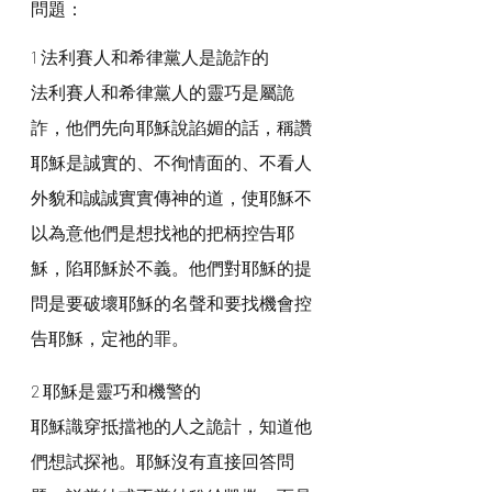
問題：
1 法利賽人和希律黨人是詭詐的
法利賽人和希律黨人的靈巧是屬詭
詐，他們先向耶穌說諂媚的話，稱讚
耶穌是誠實的、不徇情面的、不看人
外貌和誠誠實實傳神的道，使耶穌不
以為意他們是想找祂的把柄控告耶
穌，陷耶穌於不義。他們對耶穌的提
問是要破壞耶穌的名聲和要找機會控
告耶穌，定祂的罪。
2 耶穌是靈巧和機警的
耶穌識穿抵擋祂的人之詭計，知道他
們想試探祂。耶穌沒有直接回答問