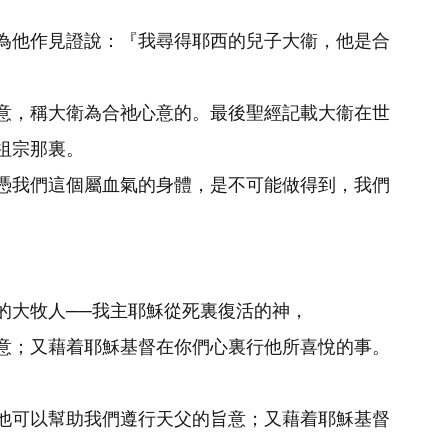
為他作見證說：『我尋得耶西的兒子大衞，他是合
意，稱大衛為合祂心意的。最後聖經記載大衞在世
祖宗那裏。
憑我們這個屬血氣的身體，是不可能做得到，我們
的大牧人──我主耶穌從死裏復活的神，
意；又藉着耶穌基督在你們心裏行他所喜悅的事。
他可以幫助我們遵行天父的旨意；又藉着耶穌基督