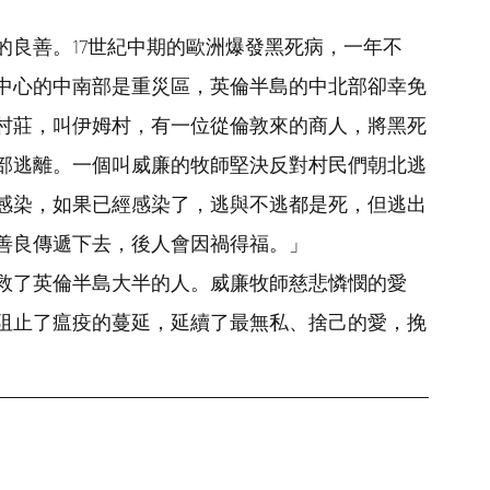
的良善。17世紀中期的歐洲爆發黑死病，一年不
中心的中南部是重災區，英倫半島的中北部卻幸免
村莊，叫伊姆村，有一位從倫敦來的商人，將黑死
部逃離。一個叫威廉的牧師堅決反對村民們朝北逃
感染，如果已經感染了，逃與不逃都是死，但逃出
善良傳遞下去，後人會因禍得福。」
救了英倫半島大半的人。威廉牧師慈悲憐憫的愛
阻止了瘟疫的蔓延，延續了最無私、捨己的愛，挽