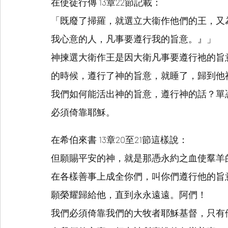
在使徒行傳 13章22節記載：
「既廢了掃羅，就選立大衞作他們的王，又
我心意的人，凡事要遵行我的旨意。』」
神揀選大衛作王是因大衛凡事要遵行祂的旨
的時候，遵行了神的旨意，就睡了，歸到他
我們如何能活出神的旨意，遵行神的話？單
必須倚靠耶穌。
在希伯來書 13章20至21節這樣說：
但願賜平安的神，就是那憑永約之血使羣羊
在各樣善事上成全你們，叫你們遵行他的旨
願榮耀歸給他，直到永永遠遠。阿們！
我們必須倚靠我們的大牧者耶穌基督，只有