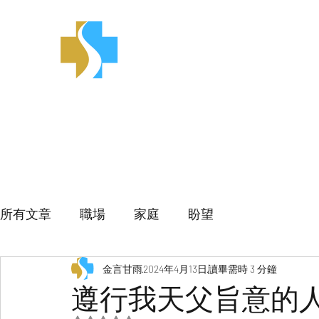
金言甘雨
所有文章
職場
家庭
盼望
金言甘雨
2024年4月13日
讀畢需時 3 分鐘
遵行我天父旨意的