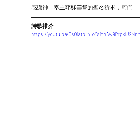
感謝神，奉主耶穌基督的聖名祈求，阿們。
詩歌推介
https://youtu.be/Os0iatb_4_o?si=hAw9PrpkIJ2Nn