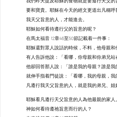
我們昨天提及耶穌的食物就是要遵行天父的
要和寶貴。耶穌在今天的經文更道出凡稱呼
我天父旨意的人，才能進去。
耶穌如何看待遵行父的旨意的呢？
在馬太福音 12章46至50節記載着一件事：
耶穌還對眾人說話的時候，不料，他母親和
有人告訴他說：「看哪，你母親和你弟兄站
他卻回答那人說：「誰是我的母親？誰是我
就伸手指着門徒說：「看哪，我的母親，我
凡遵行我天父旨意的人，就是我的弟兄、姐
耶穌看凡遵行天父旨意的人為他最親的家人
神如何看待遵祂旨意而行的人？