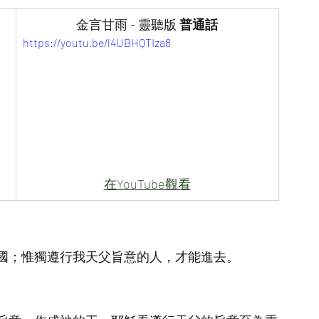
金言甘雨 - 靈聽版
 普通話
https://youtu.be/l4UBHQTIza8
在YouTube觀看
國；惟獨遵行我天父旨意的人，才能進去。