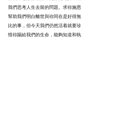
我們思考人生去留的問題。求祢施恩
幫助我們明白離世與祢同在是好得無
比的事，但今天我們仍然活着就要珍
惜祢賜給我們的生命，能夠知道和執
行祢給我們的托付和使命，好叫我們
不會虛渡光陰，白佔地土。我們行事
為人是要與基督的福音相稱。
感謝神，奉主耶穌基督的聖名祈求，
阿們。
詩歌推介
https://youtu.be/UziAtCSJ9sQ?
si=xpn3JZNzmXaGp-MV