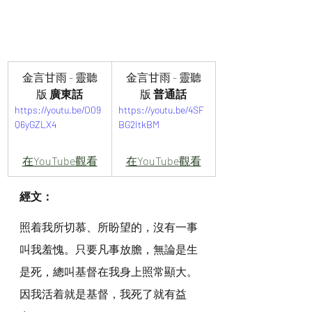
金言甘雨 - 靈聽
金言甘雨 - 靈聽
版
 廣東話
版
 普通話
https://youtu.be/O09
https://youtu.be/4SF
Q6yGZLX4
BG2ItkBM
在YouTube觀看
在YouTube觀看
經文：
照着我所切慕、所盼望的，沒有一事
叫我羞愧。只要凡事放膽，無論是生
是死，總叫基督在我身上照常顯大。
因我活着就是基督，我死了就有益