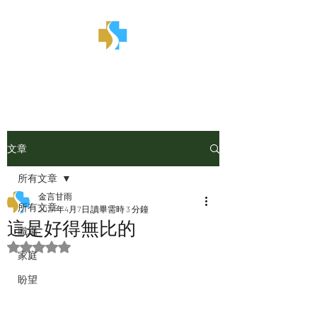
金言甘雨
文章
所有文章
金言甘雨
所有文章
2024年4月7日
讀畢需時 3 分鐘
這是好得無比的
職場
評等為 NaN（最高為 5 顆星）。
家庭
盼望