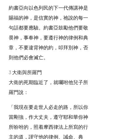
約書亞向以色列民的下一代傳講神是
賜福的神，是信實的神，祂說的每一
句話都要應驗。約書亞鼓勵他們要敬
畏神，事奉神，要遵行神的律例和典
章，不要違背神的約，叩拜別神，否
則他們必會滅亡。
3 大衛與所羅門
大衛的死期臨近了，就囑咐他兒子所
羅門說：
「我現在要走世人必走的路，所以你
當剛強，作大丈夫，遵守耶和華你神
所吩咐的，照着摩西律法上所寫的行
主的道，謹守他的律例、誡命、典