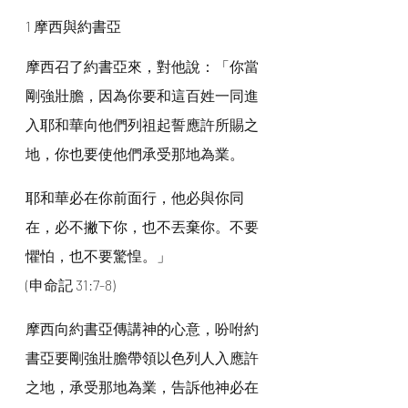
1 摩西與約書亞
摩西召了約書亞來，對他說：「你當
剛強壯膽，因為你要和這百姓一同進
入耶和華向他們列祖起誓應許所賜之
地，你也要使他們承受那地為業。
耶和華必在你前面行，他必與你同
在，必不撇下你，也不丟棄你。不要
懼怕，也不要驚惶。」
(申命記 31:7-8)
摩西向約書亞傳講神的心意，吩咐約
書亞要剛強壯膽帶領以色列人入應許
之地，承受那地為業，告訴他神必在