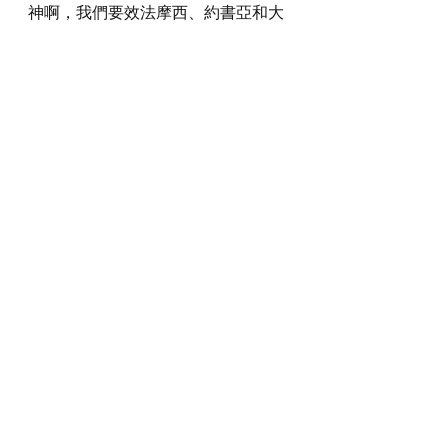
神啊，我們要效法摩西、約書亞和大
衛清楚向下一代陳明祢的旨意和心
意，叫他們能夠明白和跟隨。 我們也
要在下一代面前常常見證祢的榮耀，
好叫他們也能夠懂得頌讚祢的大恩。
感謝神，奉主耶穌基督的聖名祈求，
阿們。
詩歌推介
https://youtu.be/kNnZXzsNYPo
*瀏覽者可揀選在此影片的原本來源觀