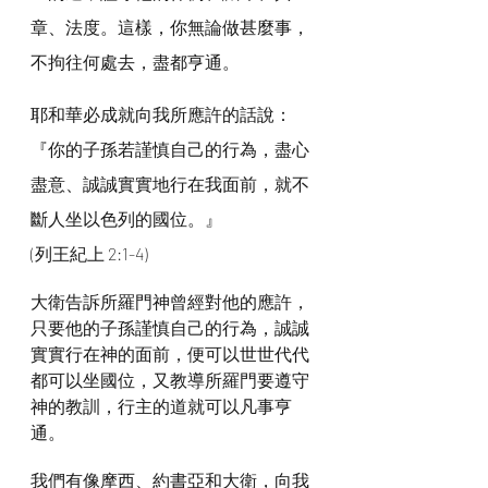
章、法度。這樣，你無論做甚麼事，
不拘往何處去，盡都亨通。
耶和華必成就向我所應許的話說：
『你的子孫若謹慎自己的行為，盡心
盡意、誠誠實實地行在我面前，就不
斷人坐以色列的國位。』
(列王紀上 2:1-4)
大衛告訴所羅門神曾經對他的應許，
只要他的子孫謹慎自己的行為，誠誠
實實行在神的面前，便可以世世代代
都可以坐國位，又教導所羅門要遵守
神的教訓，行主的道就可以凡事亨
通。
我們有像摩西、約書亞和大衛，向我