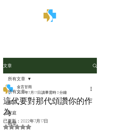
金言甘雨
文章
所有文章
金言甘雨
所有文章
2022年7月17日
讀畢需時 3 分鐘
這代要對那代頌讚你的作
職場
為
家庭
已更新：
2022年7月17日
盼望
評等為 NaN（最高為 5 顆星）。