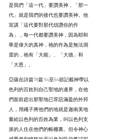
是我們「這一代」要讚美神，「那一
代」就是我們的後代也要讚美神。他
宣講「這代要對那代頌讚你的作
為」，每一代都要讚美神，因為耶和
華是偉大的真神，祂的作為是無法測
度的，祂有「大能」、「大德」和
「大恩」。
亞薩在詩篇78篇 54至64節記載神帶以
色列的百姓到自己聖地的邊界，在他
們面前趕出那聖地已罪惡滿盈的外邦
人，用繩子將他們的地就是迦南美地
量給以色列的百姓為業，叫以色列支
派的人住在他們的帳棚裏。但令神心
感憂傷和憤怒的是以色列民仍舊試探