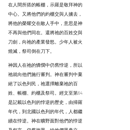
在人間所搭的帳棚，示羅是敬拜神的
中心。又將他們的約櫃交與人擄去，
將他的榮耀交在敵人手中，意思是神
不再與他們同在。還將祂的百姓交與
刀劍，向祂的產業發怒。少年人被火
燒滅，祭司倒在刀下。
神因人在祂的憐憫中仍舊悖逆，所以
祂就向他們施行審判。神在審判中棄
絕了以色列民，祂選擇離棄祂的百
姓、帳棚、約櫃及祭司。經文至第64
是記載以色列的悖逆的歷史，由掃羅
年代，到北國以色列的年代，人都繼
續在悖逆。神在曠野面對他們的悖逆
及怨言，仍舊施恩，給他們恩典立