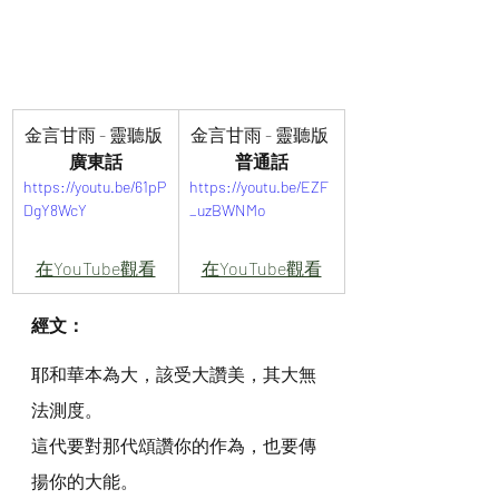
金言甘雨 - 靈聽版 
金言甘雨 - 靈聽版 
廣東話
普通話
https://youtu.be/61pP
https://youtu.be/EZF
DgY8WcY
_uzBWNMo
在YouTube觀看
在YouTube觀看
經文：
耶和華本為大，該受大讚美，其大無
法測度。
這代要對那代頌讚你的作為，也要傳
揚你的大能。