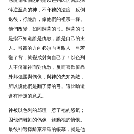
悖逆至高的神，不守祂的法度，反倒
退後，行詭詐，像他們的祖宗一樣。
他們改變，如同翻背的弓。翻背的弓
是指不知道誰是仇敵，誰是自己的主
人。弓箭的方向必須向著敵人，弓若
翻了背，就變成射向自己了！以色列
人不倚靠神面對仇敵，反而喜歡倚靠
外邦強國與偶像，與神的先知為敵，
所以說他們是翻了背的弓。這比喻還
含有悖逆的意思。
神被以色列的邱壇，惹了祂的怒氣；
因他們雕刻的偶像，觸動祂的憤恨。
最後神選擇離棄示羅的帳幕，就是他