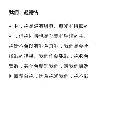
我們一起禱告
神啊，祢是滿有恩典、慈愛和憐憫的
神，但祢同時也是公義和聖潔的主。
祢斷不會以有罪為無罪，我們是要承
擔罪的後果。我們作惡犯罪，祢必會
管教，甚至會懲罰我們，叫我們悔改
回轉歸向祢，因為祢愛我們，祢不願
我們繼續沉淪。神啊，我們要從叛逆
的以色列祖宗中吸取教訓，我們要珍
惜祢的同在，選擇敬畏祢，離惡行
善，順從祢的命令，遵行祢的道。
感謝神，奉主耶穌基督的聖名祈求，
阿們。