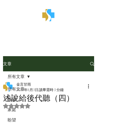
金言甘雨
文章
所有文章
金言甘雨
所有文章
2023年6月3日
讀畢需時 3 分鐘
述說給後代聽（四）
職場
評等為 NaN（最高為 5 顆星）。
家庭
盼望