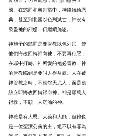
國。在懲罰和審判當中，神繼續給恩
典，甚至到北國以色列滅亡，神沒有
發盡祂的烈怒，仍繼續施恩。
神施予的懲罰是要管教以色列民，使
他們悔改回轉歸向祂，不要再行惡，
在罪中打轉。神所愛的祂必管教，神
的管教臨到是要叫人得益處。人在被
神管教之時，不應怨天尤人，而是應
該立即悔改回轉歸向神。神是願萬人
得救，不願一人沉淪的神。
神確是有大恩、大德和大能，但祂也
是一位聖潔公義的主，絕不以有罪為
無罪，定無罪為有罪。犯罪的，是要