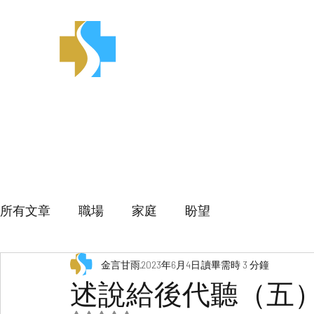
金言甘雨
所有文章
職場
家庭
盼望
金言甘雨
2023年6月4日
讀畢需時 3 分鐘
述說給後代聽（五