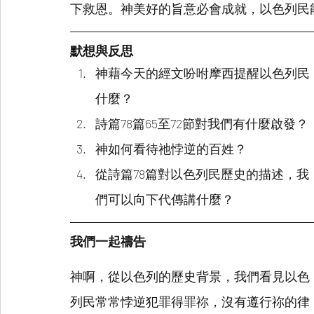
下救恩。神美好的旨意必會成就，以色列民
默想與反思
神藉今天的經文吩咐摩西提醒以色列民
什麼？
詩篇78篇65至72節對我們有什麼啟發？
神如何看待祂悖逆的百姓？
從詩篇78篇對以色列民歷史的描述，我
們可以向下代傳講什麼？
我們一起禱告
神啊，從以色列的歷史背景，我們看見以色
列民常常悖逆犯罪得罪祢，沒有遵行祢的律