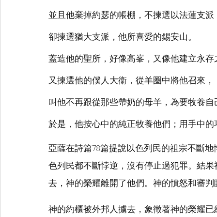
並且他棄掉約瑟的帳棚，不揀選以法蓮支派
卻揀選猶大支派，他所喜愛的錫安山。
蓋造他的聖所，好像高峯，又像他建立永存
又揀選他的僕人大衞，從羊圈中將他召來，
叫他不再跟從那些帶奶的母羊，為要牧養自
於是，他按心中的純正牧養他們；用手中的
亞薩在詩篇78篇提說以色列民的祖宗不斷
色列民都不斷悖逆，沒有停止過犯罪。結果
去，神的榮耀離開了他們。神的憤怒和審判
神的約櫃被外邦人擄去，象徵著神的榮耀已