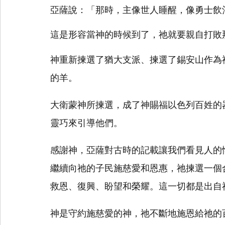
亞薩說：「那時，主像世人睡醒，像勇士飲
這是形容當神的時候到了，祂就要親自打敗
神重新揀選了猶大支派、揀選了錫安山作為
的羊。
大衛蒙神所揀選，成了神賜福以色列百姓的
靈巧來引導他們。
感謝神，亞薩對古時的記載讓我們看見人的
繼續向祂的子民施慈愛和恩惠，祂揀選一個
救恩、復興、盼望和榮耀。這一切都是出自
神是守約施慈愛的神，祂不斷地施恩給祂的