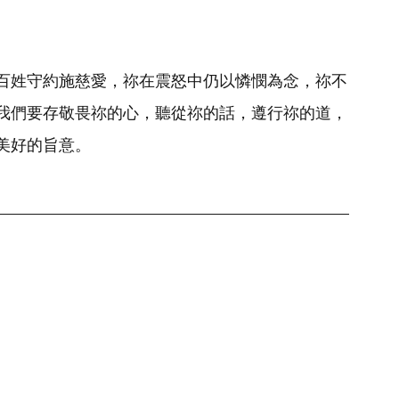
百姓守約施慈愛，祢在震怒中仍以憐憫為念，祢不
我們要存敬畏祢的心，聽從祢的話，遵行祢的道，
美好的旨意。