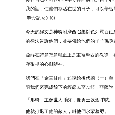
我的話，使他們存活在世的日子，可以學習
(申命記 4:9-10)
今天的經文是神吩咐摩西召集以色列眾百姓
的律法告訴他們，並要傳給他們的子子孫孫
亞薩在詩篇78篇就正正是重複摩西的教導
存敬畏的心跟隨神。
我們在「金言甘雨」述說給後代聽（一）至（
讓我們來完成餘下的經節65至72節，亞薩說
「那時，主像世人睡醒，像勇士飲酒呼喊。
他就打退了他的敵人，叫他們永蒙羞辱。