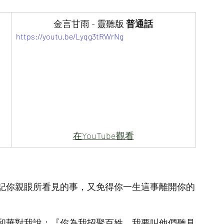
金言甘雨 - 靈聽版 
普通話
https://youtu.be/Lyqg3tRWrNg
在YouTube觀看
記你親眼所看見的事，又免得你一生這事離開你的
和華對我說：『你為我招聚百姓，我要叫他們聽見