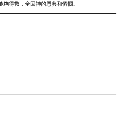
能夠得救，全因神的恩典和憐憫。