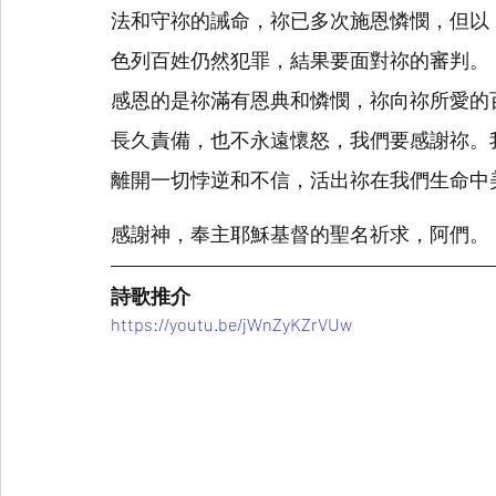
法和守祢的誡命，祢已多次施恩憐憫，但以
色列百姓仍然犯罪，結果要面對祢的審判。
感恩的是祢滿有恩典和憐憫，祢向祢所愛的
長久責備，也不永遠懷怒，我們要感謝祢。
離開一切悖逆和不信，活出祢在我們生命中
感謝神，奉主耶穌基督的聖名祈求，阿們。
詩歌推介
https://youtu.be/jWnZyKZrVUw