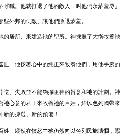
酒呼喊。他就打退了他的敵人，叫他們永蒙羞辱」
那些外邦的仇敵、讓他們敗退蒙羞。
祂的居所、來建造祂的聖所。神揀選了大衛牧養祂
器皿，他按著心中的純正來牧養他們，用他手腕的
悖逆、失敗並不能夠攔阻神的旨意和祂的計劃。神
合祂心意的君王來牧養祂的百姓，給以色列國帶來
神新的揀選、新的預備！
百姓，縱然在憤怒中祂仍然向以色列民施憐憫，賜