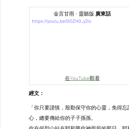
金言甘雨 - 靈聽版 
廣東話
https://youtu.be/0lSZHG_y2io
在YouTube觀看
經文：
「你只要謹慎，殷勤保守你的心靈，免得忘
心，總要傳給你的子子孫孫。
你在何烈山站在耶和華你神面前的那日，耶