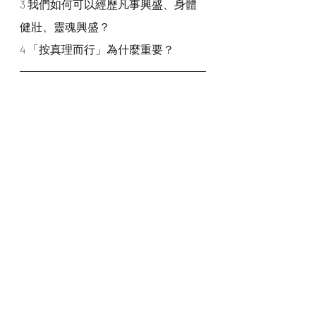
3 我們如何可以經歷凡事興盛、身體
健壯、靈魂興盛？
4 「按真理而行」為什麼重要？
我們一起禱告
神啊，感謝祢藉約翰提醒我們要注意
靈魂體的健康。祢是願我們凡事興
盛、身體健壯如同我們靈魂興盛的
神。祢差派祢的愛子為我們死、受刑
罰、受鞭傷就是要我們靈魂體都可以