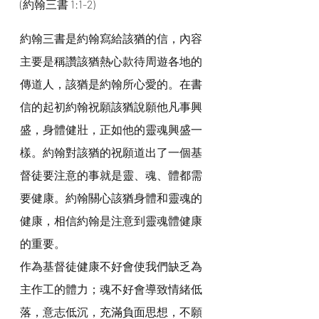
(約翰三書 1:1-2)
約翰三書是約翰寫給該猶的信，內容
主要是稱讚該猶熱心款待周遊各地的
傳道人，該猶是約翰所心愛的。在書
信的起初約翰祝願該猶說願他凡事興
盛，身體健壯，正如他的靈魂興盛一
樣。約翰對該猶的祝願道出了一個基
督徒要注意的事就是靈、魂、體都需
要健康。約翰關心該猶身體和靈魂的
健康，相信約翰是注意到靈魂體健康
的重要。
作為基督徒健康不好會使我們缺乏為
主作工的體力；魂不好會導致情緒低
落，意志低沉，充滿負面思想，不願