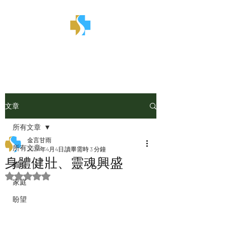
金言甘雨
文章
所有文章
金言甘雨
所有文章
2024年4月4日
讀畢需時 3 分鐘
身體健壯、靈魂興盛
職場
評等為 NaN（最高為 5 顆星）。
家庭
盼望