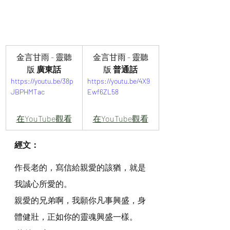
金言甘雨 - 靈聽
金言甘雨 - 靈聽
版
 廣東話
版
 普通話
https://youtu.be/38p
https://youtu.be/4X9
JBPHMTac
Ewf6ZL58
在YouTube觀看
在YouTube觀看
經文：
作長老的，寫信給親愛的該猶，就是
我誠心所愛的。
親愛的兄弟啊，我願你凡事興盛，身
體健壯，正如你的靈魂興盛一樣。