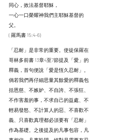
同心，效法基督耶穌，
一心一口榮耀神我們主耶穌基督的
父。
( 羅馬書 15:4-6)
「忍耐」是非常的重要。使徒保羅在
哥林多前書 13章4至7節提及「愛」的
釋義，首句便說「愛是恆久忍耐」。
倘若我們再仔細思量其餘愛的釋義包
括恩慈、不嫉妒、不自誇、不張狂、
不作害羞的事，不求自己的益處、不
輕易發怒、不計算人的惡、不喜歡不
義、只喜歡真理都必須要有「忍耐」
作為基礎。之後提及的凡事包容，凡
事相信、凡事盼望，絕對是需要有忍