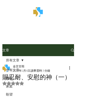
金言甘雨
文章
所有文章
金言甘雨
所有文章
2023年2月6日
讀畢需時 3 分鐘
賜忍耐、安慰的神（一）
職場
評等為 NaN（最高為 5 顆星）。
家庭
盼望