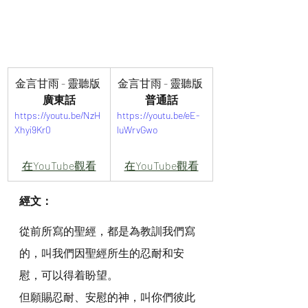
金言甘雨 - 靈聽版 
金言甘雨 - 靈聽版 
廣東話
普通話
https://youtu.be/NzH
https://youtu.be/eE-
Xhyi9Kr0
luWrvGwo
在YouTube觀看
在YouTube觀看
經文：
從前所寫的聖經，都是為教訓我們寫
的，叫我們因聖經所生的忍耐和安
慰，可以得着盼望。
但願賜忍耐、安慰的神，叫你們彼此