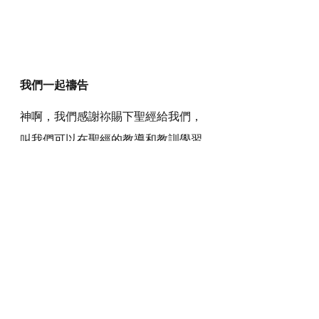
我們一起禱告
神啊，我們感謝祢賜下聖經給我們，
叫我們可以在聖經的教導和教訓學習
忍耐。祢又是一位賜忍耐和安慰的
神，叫我們可以靠着祢加給我們力量
和賜給我們安慰，行出忍耐。
感謝神，奉主耶穌基督的聖名祈求，
阿們。
詩歌推介
https://youtu.be/yrwcXRN7iNk