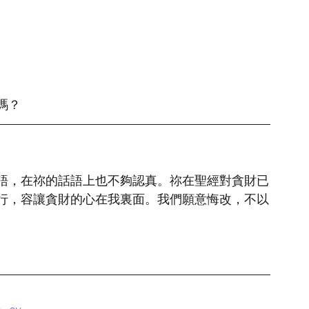
嗎？
語，在祢的話語上也不夠認真。祢在聖經對貪財已
行，容讓貪財的心在我裏面。我們願意悔改，不以