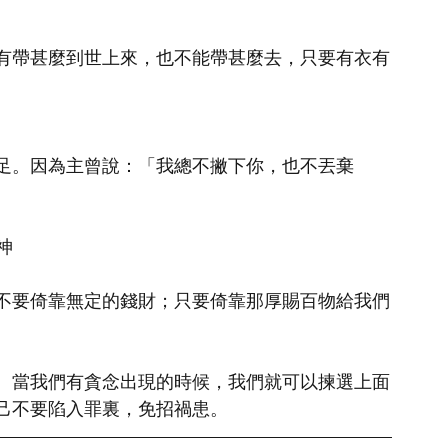
有帶甚麼到世上來，也不能帶甚麼去，只要有衣有
足。因為主曾說：「我總不撇下你，也不丟棄
神
不要倚靠無定的錢財；只要倚靠那厚賜百物給我們
。當我們有貪念出現的時候，我們就可以揀選上面
己不要陷入罪裏，免招禍患。