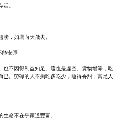
存活。
翅膀，如鷹向天飛去。
不能安睡
，也不因得利益知足。這也是虛空。貨物增添，吃
而已。勞碌的人不拘吃多吃少，睡得香甜；富足人
的生命不在乎家道豐富。