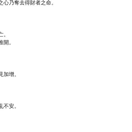
之心乃奪去得財者之命。
亡。
推開。
見加增。
亂不安。