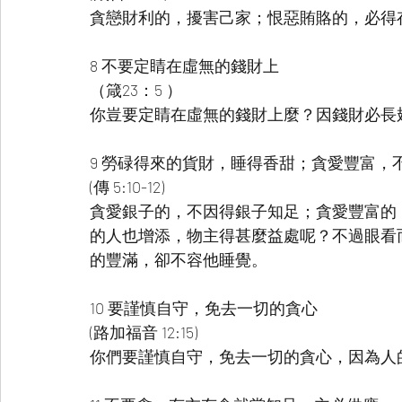
貪戀財利的，擾害己家；恨惡賄賂的，必得
8 不要定睛在虛無的錢財上
（箴23：5 ）
你豈要定睛在虛無的錢財上麼？因錢財必長
9 勞碌得來的貨財，睡得香甜；貪愛豐富，
(傳 5:10-12)
貪愛銀子的，不因得銀子知足；貪愛豐富的
的人也增添，物主得甚麼益處呢？不過眼看
的豐滿，卻不容他睡覺。
10 要謹慎自守，免去一切的貪心
(路加福音 12:15)
你們要謹慎自守，免去一切的貪心，因為人