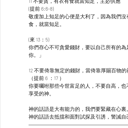
11 不要貪，有衣有食就當知足，主必供應
(提前 6:6-8)
敬虔加上知足的心便是大利了，因為我們沒
食，就當知足。
(來 13：5)
你們存心不可貪愛錢財，要以自己所有的為
你。」  
12 不要倚靠無定的錢財，當倚靠厚賜百物的
（提前 6 ：17 ）
你要囑咐那些今世富足的人，不要自高，也
享受的神。
神的話語是大有能力的，我們要緊藏在心裏
神的話語去抵擋和面對試探及引誘，警誡自