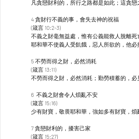
凡貪戀財利的，所行之路都是如此；這貪戀
4 貪財行不義的事，會失去神的祝福
(箴言 10:2-3)
不義之財毫無益處，惟有公義能救人脫離死
耶和華不使義人受飢餓，惡人所欲的，他必
5 不勞而得之財，必然消耗
(箴言 13:11)
不勞而得之財，必然消耗；勤勞積蓄的，必
6  不義之財會令人煩亂不安
(箴言 15:16)
少有財寶，敬畏耶和華，強如多有財寶，煩
7 貪戀財利的，擾害己家
(箴言 15:27)