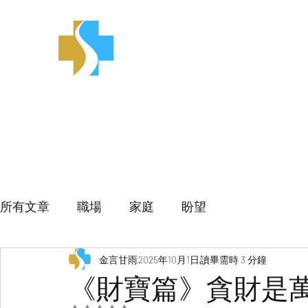
金言甘雨
所有文章
職場
家庭
盼望
金言甘雨
2025年10月1日
讀畢需時 3 分鐘
《財寶篇》貪財是