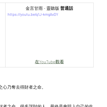
金言甘雨 - 靈聽版
 普通話
https://youtu.be/q1J-kmgAvDY
在YouTube觀看
之心乃奪去得財者之命。
財者之命。很多謀財的人，最終是會賠上自己的生