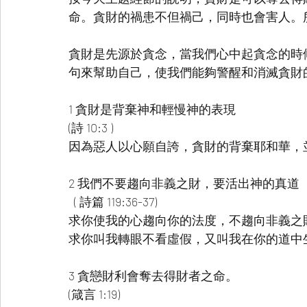
命。貪財的禍患不但禍己，同時也會害人。
貪財是先源於貪念，當我們心中起貪念的時
句來幫助自己，使我們能夠警醒和消滅貪財
1 貪財是背棄神和輕慢神的表現
(詩 10:3 )
因為惡人以心願自誇，貪財的背棄耶和華，並
2 我們不要趨向非義之財，要活出神的真道
  ( 詩篇 119:36-37)
求你使我的心趨向你的法度，不趨向非義之
求你叫我轉眼不看虛假，又叫我在你的道中
3 貪戀財利會奪去得財者之命。
(箴言 1:19)