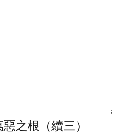
首頁
關於
萬惡之根（續三）