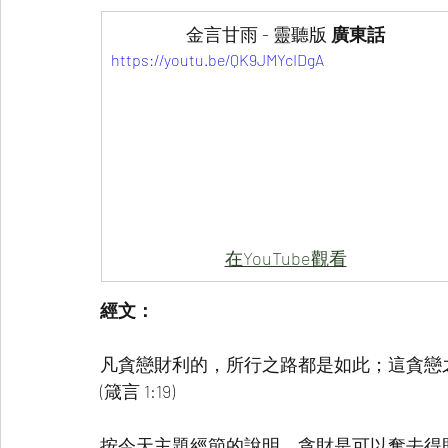
金言甘雨 - 靈聽版
 廣東話
https://youtu.be/QK9JMYcIDgA
在YouTube觀看
經文：
凡貪戀財利的，所行之路都是如此；這貪戀
(箴言 1:19)
按今天主題經節的說明，貪財是可以奪去得