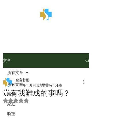
金言甘雨
文章
所有文章
金言甘雨
所有文章
2022年10月9日
讀畢需時 3 分鐘
豈有我難成的事嗎？
職場
評等為 NaN（最高為 5 顆星）。
家庭
盼望