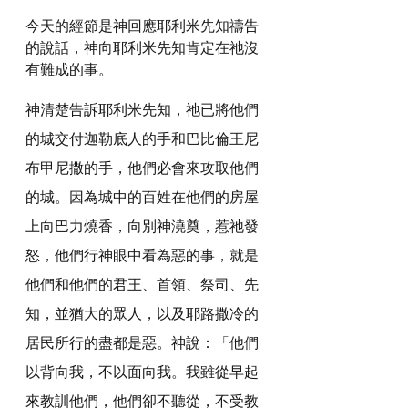
今天的經節是神回應耶利米先知禱告
的說話，神向耶利米先知肯定在祂沒
有難成的事。
神清楚告訴耶利米先知，祂已將他們
的城交付迦勒底人的手和巴比倫王尼
布甲尼撒的手，他們必會來攻取他們
的城。因為城中的百姓在他們的房屋
上向巴力燒香，向別神澆奠，惹祂發
怒，他們行神眼中看為惡的事，就是
他們和他們的君王、首領、祭司、先
知，並猶大的眾人，以及耶路撒冷的
居民所行的盡都是惡。神說：「他們
以背向我，不以面向我。我雖從早起
來教訓他們，他們卻不聽從，不受教