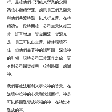
行。最後他們打消結束營業的念頭，
憑信心繼續營運。感恩員工們又願意
與他們共渡時艱，以八折支薪。在持
續禱告一段時間後，公司生意恢復正
常，訂單增加，資金回流，貨源充
足，員工可以出全薪。縱使環境不
佳，但他們靠著神的話堅固，深信神
的引領，現時公司正常運作之餘，更
令到公司團契復興，哈利路亞！感謝
神。
我們要效法耶利米尋求神的旨意。在
逆境中按神的心意和說話而行。神是
可以將困難變成祝福的神，在祂沒有
難成的事。