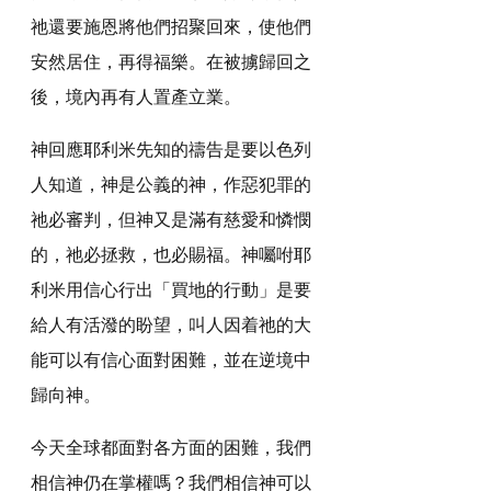
祂還要施恩將他們招聚回來，使他們
安然居住，再得福樂。在被擄歸回之
後，境內再有人置產立業。
神回應耶利米先知的禱告是要以色列
人知道，神是公義的神，作惡犯罪的
祂必審判，但神又是滿有慈愛和憐憫
的，祂必拯救，也必賜福。神囑咐耶
利米用信心行出「買地的行動」是要
給人有活潑的盼望，叫人因着祂的大
能可以有信心面對困難，並在逆境中
歸向神。
今天全球都面對各方面的困難，我們
相信神仍在掌權嗎？我們相信神可以