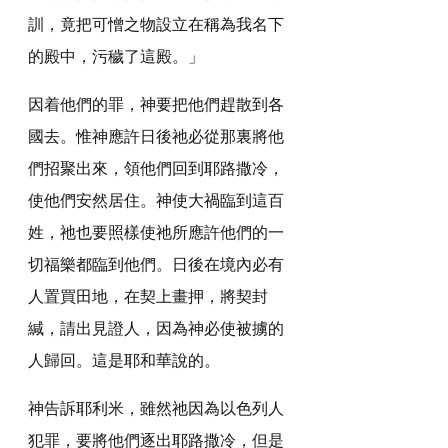
訓，竟把可憎之物設立在稱為我名下
的殿中，污穢了這殿。」
因着他們的罪，神要把他們趕散到各
國去。惟神應許日後祂必從那裏將他
們招聚出來，領他們回到耶路撒冷，
使他們安然居住。神使大禍臨到這百
姓，祂也要照樣使祂所應許他們的一
切福樂都臨到他們。日後在境內必有
人置買田地，在契上畫押，將契封
緘，請出見證人，因為神必使被擄的
人歸回。這是耶和華說的。
神告訴耶利米，雖然祂因為以色列人
犯罪，要將他們逐出耶路撒冷，但是