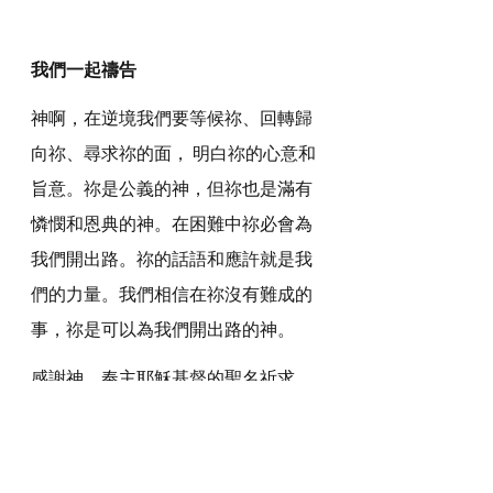
我們一起禱告
神啊，在逆境我們要等候祢、回轉歸
向祢、尋求祢的面， 明白祢的心意和
旨意。祢是公義的神，但祢也是滿有
憐憫和恩典的神。在困難中祢必會為
我們開出路。祢的話語和應許就是我
們的力量。我們相信在祢沒有難成的
事，祢是可以為我們開出路的神。
感謝神，奉主耶穌基督的聖名祈求，
阿們。
詩歌推介
https://youtu.be/u1FkQqsqRGA