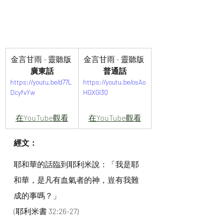
金言甘雨 - 靈聽版 
金言甘雨 - 靈聽版 
廣東話
普通話
https://youtu.be/d77L
https://youtu.be/osAo
DcyfvYw
HGXGl3Q
在YouTube觀看
在YouTube觀看
經文：
耶和華的話臨到耶利米說：「我是耶
和華，是凡有血氣者的神，豈有我難
成的事嗎？」
(耶利米書 32:26-27)