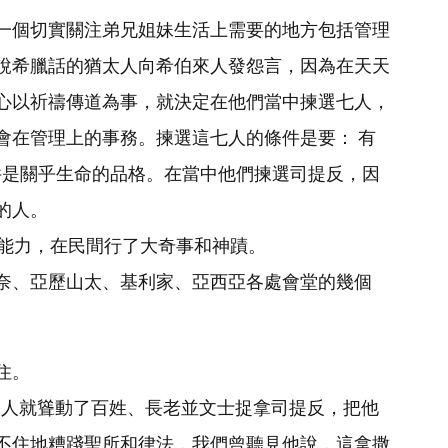
一個切實關注弟兄姐妹生活上需要的地方包括管理
說希臘話的猶太人向希伯來人發怨言，因為在天天
心以祈禱傳道為事，就決定在他們當中揀選七人，
會在管理上的事務。揀選這七人的條件是要： 有
件是關乎生命的品格。在當中他們揀選司提反，因
的人。
恩惠能力，在民間行了大奇事和神蹟。
奈、亞歷山太、基利家、亞西亞各處會堂的幾個
住。
反的人就聳動了百姓、長老並文士捉拿司提反，把他
不住地糟踐聖所和律法，我們曾聽見他說，這拿撒