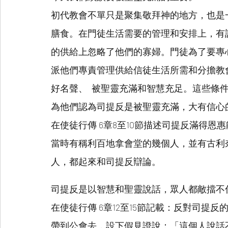
初代教會不單只是聚集敬拜神的地方，也是
膳食。在門徒生活需要的管理和安排上，有
的供給上忽略了他們的寡婦。門徒為了要專
派他們專責管理供給信徒生活所需和分擔教
好名聲、  被聖靈充滿和智慧充足。這些條
為他們認為司提反是被聖靈充滿，大有信心
在使徒行傳 6章8至10節描述司提反滿得
當時有稱利百地拿會堂的幾個人，並有古利
人，都起來和司提反辯論。
司提反是以智慧和聖靈說話，眾人都敵擋不
在使徒行傳 6章12至15節記載：反對司提
帶到公會去，設下假見證說：「這個人說話