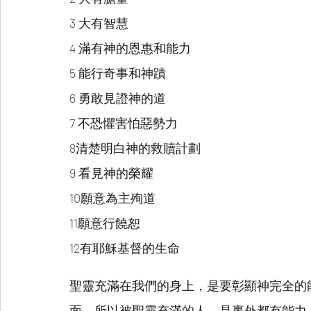
3 大有智慧
4 滿有神的恩惠和能力
5 能行奇事和神蹟
6 勇敢見證神的道
7 不恐懼害怕惡勢力
8清楚明白神的救贖計劃
9 看見神的榮耀
10願意為主殉道 
11願意行饒恕
12有耶穌基督的生命
聖靈充滿在我們的身上，是要彰顯神完全的
面。所以被聖靈充滿的人，是裏外都有能力