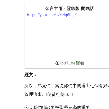
金言甘雨 - 靈聽版
 廣東話
https://youtu.be/_VrINq6KcjM
在YouTube觀看
經文：
所以，弟兄們，當從你們中間選出七個有好
管理這事。(使徒行傳 6:3)
今天我們續談要被聖靈充滿的重要。