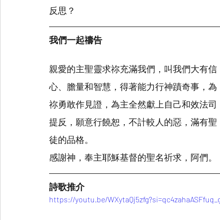
反思？
我們一起禱告
親愛的主聖靈求祢充滿我們，叫我們大有信
心、膽量和智慧，得著能力行神蹟奇事，為
祢勇敢作見證，為主全然獻上自己和效法司
提反，願意行饒恕，不計較人的惡，滿有聖
徒的品格。
感謝神，奉主耶穌基督的聖名祈求，阿們。
詩歌推介
https://youtu.be/WXytaQj5zfg?si=qc4zahaASFfuq_