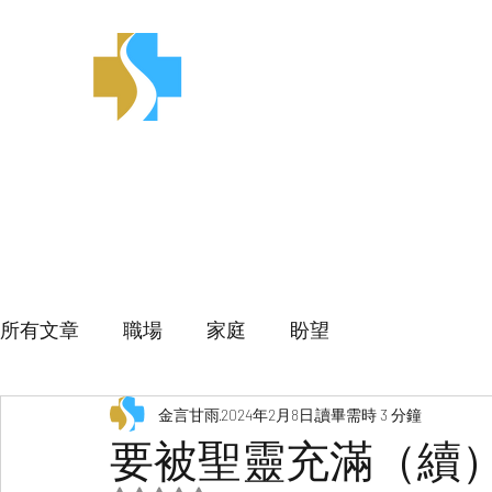
金言甘雨
所有文章
職場
家庭
盼望
金言甘雨
2024年2月8日
讀畢需時 3 分鐘
要被聖靈充滿（續