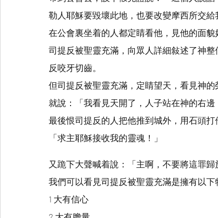
勒人耶穌要毀壞此地，也要改變摩西所交給
在公會裏坐着的人都定睛看他，見他的面貌
司提反被聖靈充滿，向眾人詳細敍述了神整
反咬牙切齒。
但司提反被聖靈充滿，定睛望天，看見神的
就說：「我看見天開了，人子站在神的右邊
最後恨司提反的人把他推到城外，用石頭打
「求主耶穌接收我的靈魂！」
又跪下大聲喊着說：「主啊，不要將這罪歸
我們可以看見司提反被聖靈充滿是擁有以下
1 大有信心
2 大有膽量