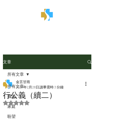
金言甘雨
文章
所有文章
金言甘雨
所有文章
2024年2月28日
讀畢需時 3 分鐘
行公義（續二）
職場
評等為 NaN（最高為 5 顆星）。
家庭
盼望