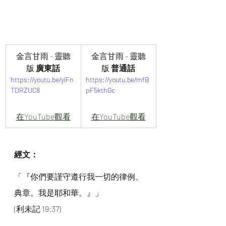
金言甘雨 - 靈聽
金言甘雨 - 靈聽
版
 廣東話
版
 普通話
https://youtu.be/yiFn
https://youtu.be/mfB
TDRZUC8
pF5kthGc
在YouTube觀看
在YouTube觀看
經文：
「『你們要謹守遵行我一切的律例、
典章。我是耶和華。』」
(利未記 19:37)