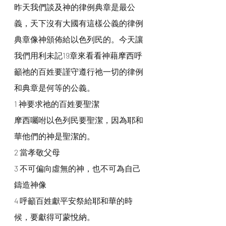
昨天我們談及神的律例典章是最公
義，天下沒有大國有這樣公義的律例
典章像神頒佈給以色列民的。今天讓
我們用利未記19章來看看神藉摩西呼
籲祂的百姓要謹守遵行祂一切的律例
和典章是何等的公義。
1 神要求祂的百姓要聖潔
摩西囑咐以色列民要聖潔，因為耶和
華他們的神是聖潔的。
2 當孝敬父母
3 不可偏向虛無的神，也不可為自己
鑄造神像
4 呼籲百姓獻平安祭給耶和華的時
候，要獻得可蒙悅納。