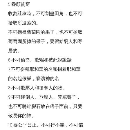
5 眷顧貧窮
收割莊稼時，不可割盡田角，也不可
拾取所遺落的。
不可摘盡葡萄園的果子，也不可拾取
葡萄園所掉的果子，要留給窮人和寄
居的。
6 不可偷盜、欺騙和彼此說謊話
7 不可妄稱耶和華的名和指着耶和華
的名起假誓，褻瀆神的名
8 不可欺壓人和搶奪人的物。 
9 不可絆倒人、欺壓人、咒罵聾子，
也不可將絆腳石放在瞎子面前，只要
敬畏你的神。
10 要公平公正、不可行不義，不可偏