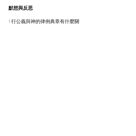
默想與反思
1 行公義與神的律例典章有什麼關
係？
2 為什麼天下人間只有神的律法是最
公義？
3 我們對神的律法有什麼認識？
4 如何可以使自己知道是否行在神的
公義裏？