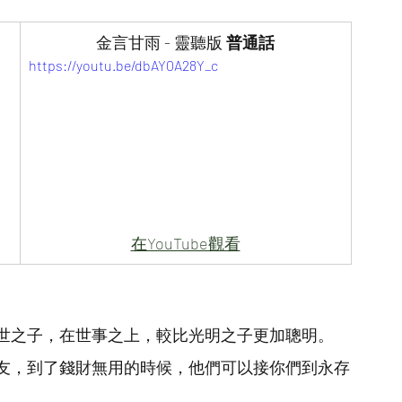
金言甘雨 - 靈聽版 
普通話
https://youtu.be/dbAY0A28Y_c
在YouTube觀看
世之子，在世事之上，較比光明之子更加聰明。
友，到了錢財無用的時候，他們可以接你們到永存