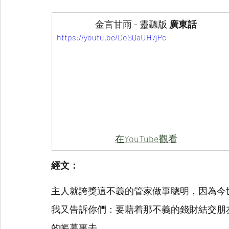
金言甘雨 - 靈聽版 
廣東話
https://youtu.be/DoSQaUH7jPc
在YouTube觀看
經文：
主人就誇獎這不義的管家做事聰明，因為今
我又告訴你們：要藉着那不義的錢財結交朋
的帳幕裏去。