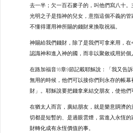
去一半；欠一百石麥子的，叫他們寫八十。
光明之子是指神的兒女，意指這個不義的管
不懂得運用神所賜的錢財來換取祝福。
神賜給我們錢財，除了是我們可拿來用，在
認識神和進入神的國，而非以聚斂或用於個
在路加福音16章9節記載耶穌說：「我又告
無用的時候，他們可以接你們到永存的帳幕
財」。耶穌說要把錢拿來結交朋友，使他們
在猶太人而言，廣結朋友，就是樂意賙濟的
切都是短暫的、是過眼雲煙，當進入永恆的
財轉化成有永恆價值的事。