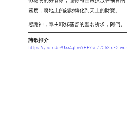
做聰明的好管家，懂得將金錢投放在福音的
國度，將地上的錢財轉化到天上的財寶。
感謝神，奉主耶穌基督的聖名祈求，阿們。
詩歌推介
https://youtu.be/UxxAqIpwYHE?si=32CAStsFXbvu