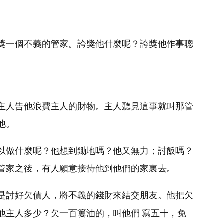
獎一個不義的管家。誇獎他什麼呢？誇獎他作事聰
主人告他浪費主人的財物。主人聽見這事就叫那管
他。
以做什麼呢？他想到鋤地嗎？他又無力；討飯嗎？
管家之後，有人願意接待他到他們的家裏去。
是討好欠債人，將不義的錢財來結交朋友。他把欠
他主人多少？欠一百簍油的，叫他們 寫五十，免