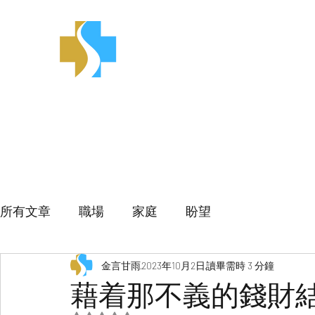
金言甘雨
所有文章
職場
家庭
盼望
金言甘雨
2023年10月2日
讀畢需時 3 分鐘
藉着那不義的錢財