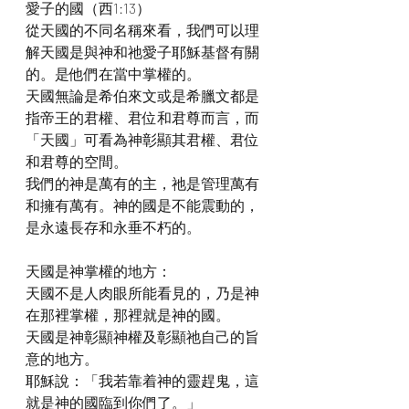
愛子的國（西1:13）
從天國的不同名稱來看，我們可以理
解天國是與神和祂愛子耶穌基督有關
的。是他們在當中掌權的。
天國無論是希伯來文或是希臘文都是
指帝王的君權、君位和君尊而言，而
「天國」可看為神彰顯其君權、君位
和君尊的空間。
我們的神是萬有的主，祂是管理萬有
和擁有萬有。神的國是不能震動的，
是永遠長存和永垂不朽的。
天國是神掌權的地方：
天國不是人肉眼所能看見的，乃是神
在那裡掌權，那裡就是神的國。
天國是神彰顯神權及彰顯祂自己的旨
意的地方。
耶穌說：「我若靠着神的靈趕鬼，這
就是神的國臨到你們了。」