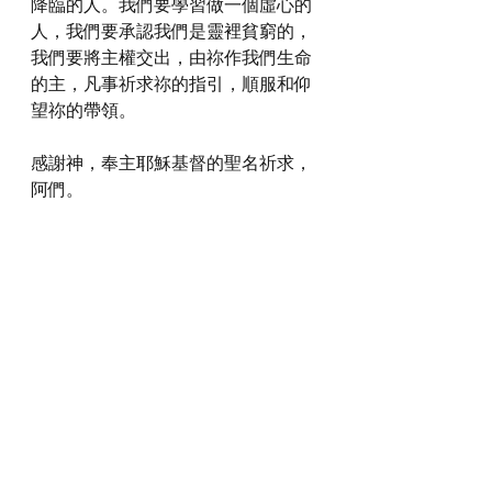
降臨的人。我們要學習做一個虛心的
人，我們要承認我們是靈裡貧窮的，
我們要將主權交出，由祢作我們生命
的主，凡事祈求祢的指引，順服和仰
望祢的帶領。
感謝神，奉主耶穌基督的聖名祈求，
阿們。
詩歌推介
https://youtu.be/pU8ElfZUHfw?
si=M_e_V_9CVStdzFdd
*瀏覽者可揀選在此影片的原本來源觀
看影片 (影片來源:
https://youtu.be/pU8ElfZUHfw?