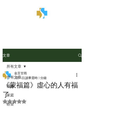
金言甘雨
文章
所有文章
金言甘雨
所有文章
2月14日
讀畢需時 3 分鐘
《蒙福篇》虛心的人有福
職場
了
家庭
評等為 NaN（最高為 5 顆星）。
盼望