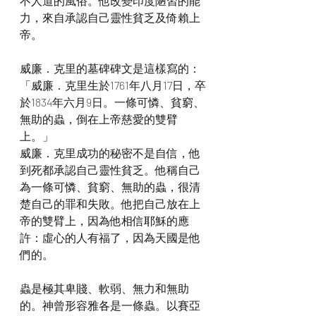
不人道的風俗。他改變印度陋習的能
力，來自承認自己靈性貧乏及倚賴上
帝。
威廉．克里的墓碑碑文是這樣寫的：
「威廉．克里生於1761年八月17日，卒
於1834年六月9日。一條可憐、貧窮、
無助的蟲，倒在上帝慈愛的雙臂
上。」
威廉．克里成功的秘密不是自信，他
到死都承認自己靈性貧乏。他稱自己
為一條可憐、貧窮、無助的蟲，很清
楚自己的罪和失敗。他把自己放在上
帝的雙臂上，因為他相信耶穌的應
許：虛心的人有福了，因為天國是他
們的。
蟲是極其卑賤、軟弱、無力和無助
的。神曾形容雅各是一條蟲。以賽亞