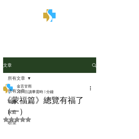
金言甘雨
文章
所有文章
金言甘雨
所有文章
2月8日
讀畢需時 3 分鐘
《蒙福篇》總覽有福了
職場
（一）
家庭
評等為 NaN（最高為 5 顆星）。
盼望