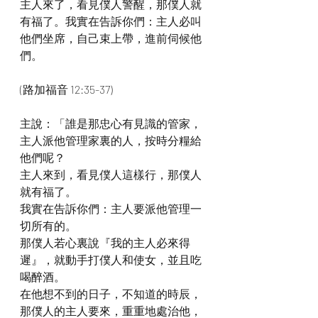
主人來了，看見僕人警醒，那僕人就
有福了。我實在告訴你們：主人必叫
他們坐席，自己束上帶，進前伺候他
們。
(路加福音 12:35-37)
主說：「誰是那忠心有見識的管家，
主人派他管理家裏的人，按時分糧給
他們呢？
主人來到，看見僕人這樣行，那僕人
就有福了。
我實在告訴你們：主人要派他管理一
切所有的。
那僕人若心裏說『我的主人必來得
遲』，就動手打僕人和使女，並且吃
喝醉酒。
在他想不到的日子，不知道的時辰，
那僕人的主人要來，重重地處治他，