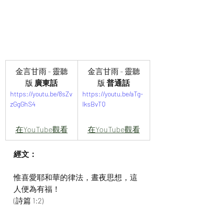
金言甘雨 - 靈聽
金言甘雨 - 靈聽
版 
廣東話
版 
普通話
https://youtu.be/8sZv
https://youtu.be/aTg-
zGgGhS4
lksBvTQ
在YouTube觀看
在YouTube觀看
經文：
惟喜愛耶和華的律法，晝夜思想，這
人便為有福！
(詩篇 1:2)