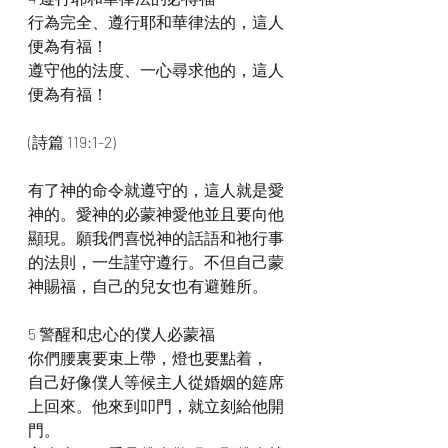
行為完全、遵行耶和華律法的，這人
便為有福！
遵守他的法度、一心尋求他的，這人
便為有福！
(詩篇 119:1-2)
有了神的命令就遵守的，這人就是愛
神的。愛神的必蒙神愛他並且要向他
顯現。願我們喜悦神的話語和祂行事
的法則，一生謹守遵行。不但自己蒙
神賜福，自己的兒女也有避難所。
5 警醒和忠心的僕人必蒙福
你們腰裏要束上帶，燈也要點着，
自己好像僕人等候主人從婚姻的筵席
上回來。他來到叩門，就立刻給他開
門。