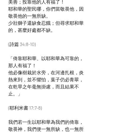
美善；投靠他的人有福了！
耶和華的聖民哪，你們當敬畏他，因
敬畏他的一無所缺。
少壯獅子還缺食忍餓；但尋求耶和華
的，甚麼好處都不缺。
(詩篇 34:8-10)
「倚靠耶和華、以耶和華為可靠的，
那人有福了！
他必像樹栽於水旁，在河邊扎根，炎
熱來到，並不懼怕，葉子仍必青翠，
在乾旱之年毫無掛慮，而且結果不
止。」
(耶利米書 17:7-8)
我們若一生以耶和華為我們的倚靠，
敬畏神，我們便一無所缺，也一無所