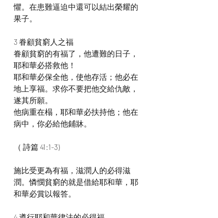
懼。在患難逼迫中還可以結出榮耀的
果子。
3 眷顧貧窮人之福
眷顧貧窮的有福了，他遭難的日子，
耶和華必搭救他！
耶和華必保全他，使他存活；他必在
地上享福。求你不要把他交給仇敵，
遂其所願。
他病重在榻，耶和華必扶持他；他在
病中，你必給他鋪牀。
（ 詩篇 41:1-3)
施比受更為有福，滋潤人的必得滋
潤。憐憫貧窮的就是借給耶和華，耶
和華必賞以報答。
4 遵行耶和華律法的必得福