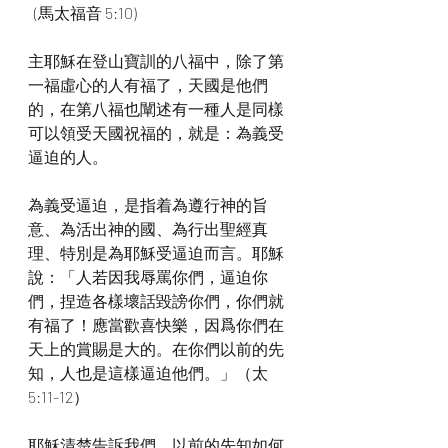
  (馬太福音 5:10)
主耶穌在登山寶訓的八福中，除了第
一福虛心的人有福了，天國是他們
的，在第八福也闡述有一種人是同樣
可以領受天國祝福的，就是：為義受
逼迫的人。
為義受逼迫，是指着為遵行神的旨
意、為活出神的國、為行出聖經真
理、特別是為耶穌受逼迫而言。耶穌
說：「人若因我辱罵你們，逼迫你
們，捏造各樣壞話毀謗你們，你們就
有福了！應當歡喜快樂，因爲你們在
天上的賞賜是大的。在你們以前的先
知，人也是這樣逼迫他們。」（太
5:11-12）
耶穌清楚告訴我們，以前的先知如何