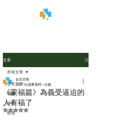
金言甘雨
文章
所有文章
金言甘雨
所有文章
2月27日
讀畢需時 3 分鐘
《蒙福篇》為義受逼迫的
職場
人有福了
家庭
評等為 NaN（最高為 5 顆星）。
盼望