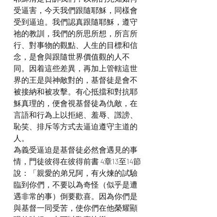
受逼害，今天我們跟隨耶穌，同樣會
受到逼迫。我們認真跟隨耶穌，遵守
祂的教訓，我們的所思所想，所言所
行、對事物的觀點、人生的目標和信
念，是會與跟隨世界價值觀的人不
同。因着這些差異，再加上管轄這世
界的王是與神敵對的，基督徒是會不
被接納和被攻擊。有心抵擋和對抗耶
穌真理的，便會視基督徒為仇敵，在
言語和行為上以拒絕、羞辱、譭謗、
恥笑、排斥等方式去逼迫遵守主道的
人。
為義受逼迫是基督徒必然會遇見的事
情，門徒彼得在彼得前書 4章13至14節
說：「親愛的弟兄阿，有火煉的試驗
臨到你們，不要以為奇怪（似乎是遭
遇非常的事）倒要歡喜。因為你們是
與基督一同受苦，使你們在他榮耀顯