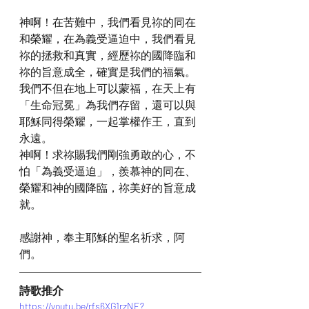
神啊！在苦難中，我們看見祢的同在
和榮耀，在為義受逼迫中，我們看見
祢的拯救和真實，經歷祢的國降臨和
祢的旨意成全，確實是我們的福氣。
我們不但在地上可以蒙福，在天上有
「生命冠冕」為我們存留，還可以與
耶穌同得榮耀，一起掌權作王，直到
永遠。
神啊！求祢賜我們剛強勇敢的心，不
怕「為義受逼迫」，羨慕神的同在、
榮耀和神的國降臨，祢美好的旨意成
就。
感謝神，奉主耶穌的聖名祈求，阿
們。
詩歌推介
https://youtu.be/rfs6XG1rzNE?