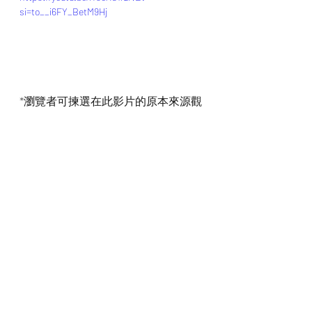
si=to__i6FY_BetM9Hj
*瀏覽者可揀選在此影片的原本來源觀
看影片 (影片來源:
https://youtu.be/rfs6XG1rzNE?
si=to__i6FY_BetM9Hj
)
最新文章
查看全部