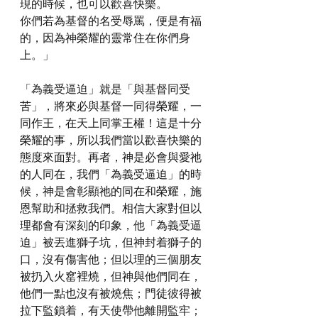
現的時候，也可以歡喜快樂。
你們若為基督的名受辱罵，便是有福
的，因為神榮耀的靈常住在你們身
上。」
「為義受逼迫」就是「與基督同受
苦」，將來必與基督一同得榮耀，一
同作王，在天上同掌王權！這是十分
榮耀的事，所以我們當以歡喜快樂的
態度來面對。再者，神是必會與愛祂
的人同在，我們「為義受逼迫」的時
候，神是會彰顯祂的同在和榮耀，施
恩幫助和拯救我們。相信大家對但以
理都會有深刻的印象，他「為義受逼
迫」被丟進獅子坑，但神封着獅子的
口，沒有傷害他；但以理的三個朋友
被扔入火窰裡燒，但神與他們同在，
他們一點也沒有被燒焦；門徒彼得被
拉下監鎖着，有天使帶他離開監牢；