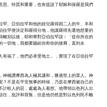
意思、特質和重要，也有提說了耶穌和保羅是我們
拉罕。亞伯拉罕和他的姪兒羅得因二人的牛、羊和
伯拉罕便決定和羅得分地，他讓羅得先選他想要的
得離別以後，耶和華對亞伯拉罕說︰「從你所在的
的一切地，我都要賜給你和你的後裔，直到永
人有福了，他們必承受地土」，實現了在亞伯拉罕
，神稱讚摩西為人極其謙和，勝過世上的眾人。神
呢？不是在平安無事的時候，乃是在摩西被自己的
不計較人的惡，處處為人着想。他帶領以色列人出
信任，批評和背叛，但是他仍然是對以色列民不離