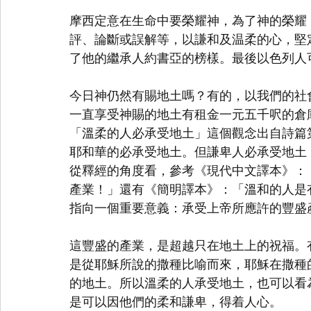
摩西定意在生命中要榮耀神，為了神的榮耀
評、論斷或誤解等，以謙和及温柔的心，堅
了他的繼承人約書亞的榜樣。最後以色列人
今日神仍然有賜地土嗎？有的，以我們的社
一直享受神賜的地土有租金一元五千呎的倉
「溫柔的人必承受地土」這個觀念出自詩篇第
耶和華的必承受地土。但謙卑人必承受地土
從釋經的角度看，參考《現代中文譯本》：
產業！」還有《簡明譯本》：「溫和的人是
指向一個重要意義：承受上帝所應許的豐盛
這豐盛的產業，是超越只在地土上的祝福。
是從耶穌所說的撒種比喻而來，耶穌在撒種
的地土。所以溫柔的人承受地土，也可以看
是可以因他們的柔和謙卑，得着人心。