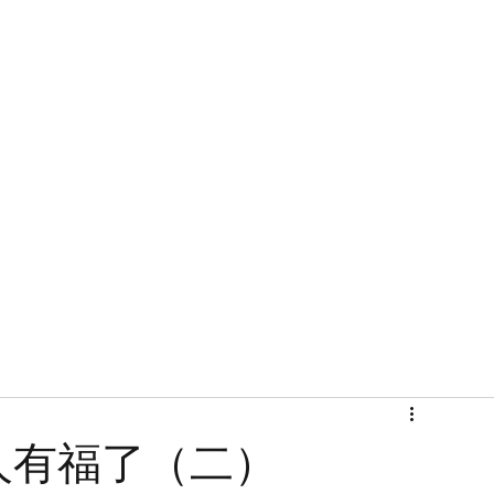
首頁
關於
人有福了（二）