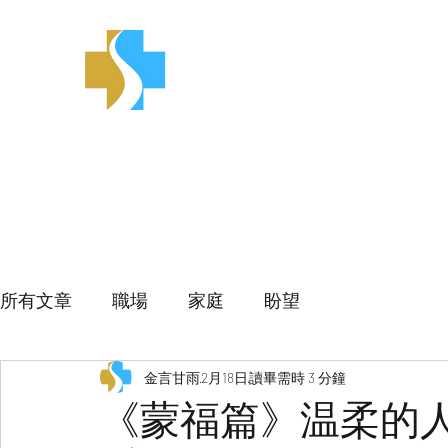
金言甘雨
所有文章
職場
家庭
盼望
金言甘雨
2月18日
讀畢需時 3 分鐘
《蒙福篇》温柔的