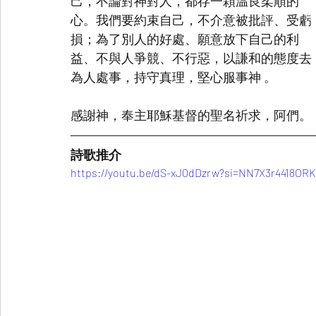
己，不論對神對人，都存一顆温良柔順的
心。我們要約束自己，不介意被批評、受虧
損；為了別人的好處、願意放下自己的利
益、不與人爭競、不行惡，以謙和的態度去
為人處事，持守真理，堅心服事神 。
感謝神，奉主耶穌基督的聖名祈求，阿們。
詩歌推介
https://youtu.be/dS-xJ0dDzrw?si=NN7X3r4418OR