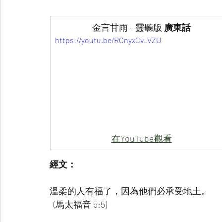
金言甘雨 - 靈聽版 
廣東話
https://youtu.be/RCnyxCv_VZU
在YouTube觀看
經文：
溫柔的人有福了，因為他們必承受地土。
  (馬太福音 5:5)