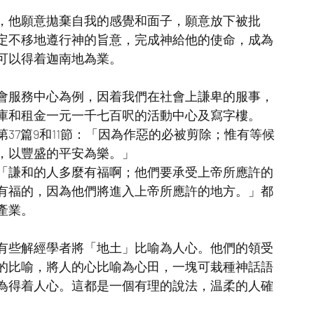
，他願意拋棄自我的感覺和面子，願意放下被批
定不移地遵行神的旨意，完成神給他的使命，成為
可以得着迦南地為業。
會服務中心為例，因着我們在社會上謙卑的服事，
庫和租金一元一千七百呎的活動中心及寫字樓。
37篇9和11節：「因為作惡的必被剪除；惟有等候
，以豐盛的平安為樂。」
「謙和的人多麼有福啊；他們要承受上帝所應許的
有福的，因為他們將進入上帝所應許的地方。」都
產業。
有些解經學者將「地土」比喻為人心。他們的領受
的比喻，將人的心比喻為心田，一塊可栽種神話語
為得着人心。這都是一個有理的說法，温柔的人確