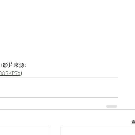
(影片來源:
18ORKP7o
)