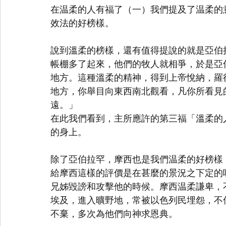
在温柔的人有福了（一）我們提及了温柔的
效法的好榜樣。
說到溫柔的榜樣，還有值得提說的就是亞伯
帳棚多了起來，他們的牧人就相爭，於是亞
地方。這種溫柔的精神，得到上帝悅納，羅
地方，你舉目向東西南北觀看，凡你所看見
遠。」
在此我們看到，主所應許的第三福「溫柔的
的身上。
除了亞伯拉罕，摩西也是我們温柔的好榜樣
給摩西這樣的評價是在甚麼的景況之下定的
兄姊毀謗和攻擊他的時候。摩西温柔謙卑，
埃及，進入曠野地，常被以色列民埋怨，不
不棄，多次為他們向神求恩典。