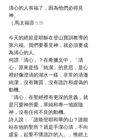
清心的人有福了，因為他們必得見
神。
（ 馬太福音 5:8)
今天的經節是耶穌在登山寶訓教導的
第六福。我們要看見神，就必須要成
為清心的人。
何謂「清心」？在希臘文中，「清
心」原來是指「純潔」的意思，是心
裡好像澄清的湖水一樣，非常的清澈
純潔，沒有雜質，沒有詭詐和虛偽的
動機。
「清心」在聖經裡有更深的意義，就
是只愛神所愛，單純和專一地跟隨
神，沒有任何不良的動機。
詩人說：「誰能登耶和華的山？誰能
站在他的聖所？就是手潔心清，不向
虛妄，起誓不懷詭詐的人。」惟經上