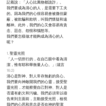
記着說：「人心比萬物都詭詐」。
我們要成為清心的人，是需要下工夫
的。因為我們的心很容易會被撒但蒙
蔽，被欺騙和欺哄，叫我們懷疑和遠
離神。此外，我們的心又會容易有貪
念、惡念、怨恨和惱怒等。
我們要怎樣做才能夠成為清心的人
呢？
1. 聖靈光照
「人一切所行的，在自己眼中看為清
潔，惟有耶和華衡量人心。」(箴言
16:2)
清心是對神、對人常存無虧的良心。
我們要向神敞開我們的心靈，接受聖
靈光照，才能察覺自己對神、對人是
否還有虧欠和污穢。我們必須常以禱
告來到主面前，主動接受光照，檢視
我們的心思和意念是否在神的聖潔