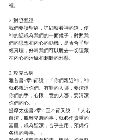
裡。
2. 對照聖經
我們要讀聖經，詳細察看神的道，使
神的話成為我們的一面鏡子，對照我
們的思想和內心的動機，是否合乎聖
經真理，好叫我們可以脫去一切隱藏
在內心的污穢和剩餘的邪惡。
3. 攻克己身
雅各書4章8節說：「你們親近神，神
就必親近你們。有罪的人哪，要潔淨
你們的手；心懷二意的人哪，要清潔
你們的心。」
提摩太後書2章21至22節又說：「人若
自潔，脫離卑賤的事，就必作貴重的
器皿，成為聖潔，合乎主用，預備行
各樣的善事。 」