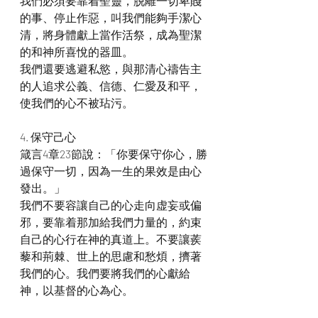
我們必須要靠着聖靈，脱離一切卑賤
的事、停止作惡，叫我們能夠手潔心
清，將身體獻上當作活祭，成為聖潔
的和神所喜悅的器皿。
我們還要逃避私慾，與那清心禱告主
的人追求公義、信德、仁愛及和平，
使我們的心不被玷污。
4. 保守己心
箴言4章23節說：「你要保守你心，勝
過保守一切，因為一生的果效是由心
發出。」
我們不要容讓自己的心走向虚妄或偏
邪，要靠着那加給我們力量的，約束
自己的心行在神的真道上。不要讓蒺
藜和荊棘、世上的思慮和愁煩，擠著
我們的心。我們要將我們的心獻給
神，以基督的心為心。