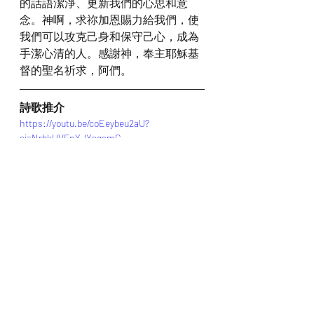
的話語潔淨、更新我們的心思和意
念。神啊，求祢加恩賜力給我們，使
我們可以攻克己身和保守己心，成為
手潔心清的人。感謝神，奉主耶穌基
督的聖名祈求，阿們。
詩歌推介
https://youtu.be/coEeybeu2aU?
si=NrbkUVFpYJYsgsmG
*瀏覽者可揀選在此影片的原本來源觀
看影片 (影片來源:
https://youtu.be/coEeybeu2aU?
si=NrbkUVFpYJYsgsmG
)