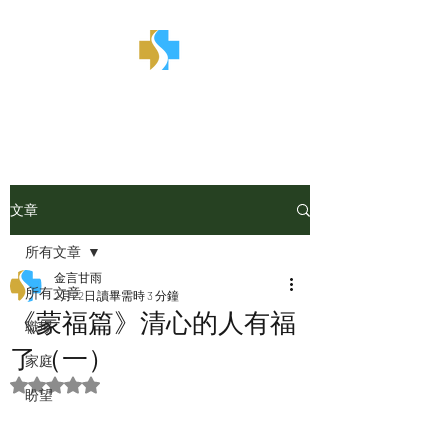
金言甘雨
文章
所有文章
金言甘雨
所有文章
2月22日
讀畢需時 3 分鐘
《蒙福篇》清心的人有福
職場
了（一）
家庭
評等為 NaN（最高為 5 顆星）。
盼望