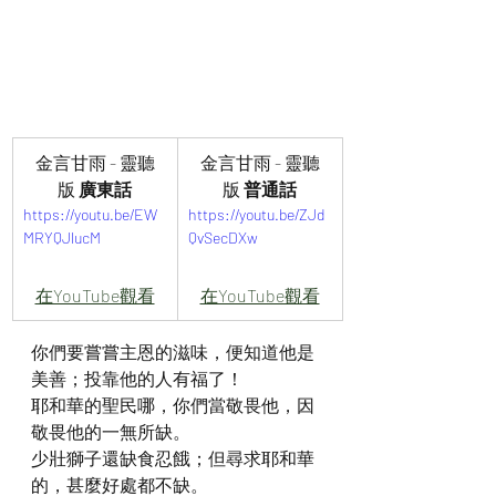
金言甘雨 - 靈聽
金言甘雨 - 靈聽
版
 廣東話
版
 普通話
https://youtu.be/EW
https://youtu.be/ZJd
MRYQJlucM
QvSecDXw
在YouTube觀看
在YouTube觀看
你們要嘗嘗主恩的滋味，便知道他是
美善；投靠他的人有福了！
耶和華的聖民哪，你們當敬畏他，因
敬畏他的一無所缺。
少壯獅子還缺食忍餓；但尋求耶和華
的，甚麼好處都不缺。