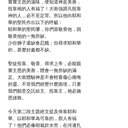
嘗嘗主恩的滋味，便知道神是美善，
投靠祂的人有福了！大衛強調凡投靠
神的人，必不至定罪。所以他向耶和
華的聖民作出以下的呼籲：
耶和華的聖民哪，你們當敬畏他，因
敬畏他的一無所缺。
少壯獅子還缺食忍餓；但尋求耶和華
的，甚麼好處都不缺。
聖徒投靠、敬畏、尋求上帝，必能親
嘗主恩的美善，體會一無所缺的滿
足。大衛體驗神是不會輕看傷心痛悔
的靈。不管我們經歷什麼困境，只要
我們願意交託給主、投靠主，祂必施
恩拯救。
今天第二段主題經文提及倚靠耶和
華、以耶和華為可靠的，那人有福
了！他們必像樹栽於水旁，在河邊扎