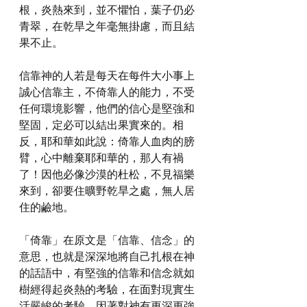
根，炎熱來到，並不懼怕，葉子仍必
青翠，在乾旱之年毫無掛慮，而且結
果不止。
信靠神的人若是每天在每件大小事上
誠心信靠主，不倚靠人的能力，不受
任何環境影響，他們的信心是堅強和
堅固，定必可以結出果實來的。相
反，耶和華如此說：倚靠人血肉的膀
臂，心中離棄耶和華的，那人有禍
了！因他必像沙漠的杜松，不見福樂
來到，卻要住曠野乾旱之處，無人居
住的鹼地。
「倚靠」在原文是「信靠、信念」的
意思，也就是深深地將自己扎根在神
的話語中，有堅強的信靠和信念就如
樹經得起炎熱的考驗，在面對現實生
活嚴峻的考驗，因著對神有更深更強