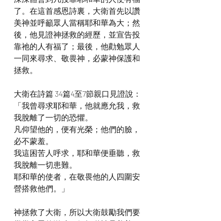
了。在這首感恩詩裏，大衛首先以讚
美神並呼籲眾人當稱耶和華為大；然
後，他見證神拯救的經歷，並宣告投
靠祂的人有福了；最後，他勸勉眾人
一同來尋求、敬畏神，必蒙神保護和
拯救。
大衛在詩篇 34篇4至7節親口見證說：
「我曾尋求耶和華，他就應允我，救
我脫離了一切的恐懼。
凡仰望他的，便有光榮；他們的臉，
必不蒙羞。
我這困苦人呼求，耶和華便垂聽，救
我脫離一切患難。
耶和華的使者，在敬畏他的人四圍安
營搭救他們。」
神拯救了大衛，所以大衛鼓勵我們要