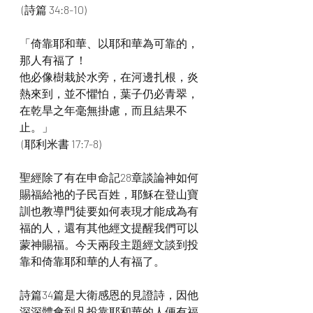
 (詩篇 34:8-10)
「倚靠耶和華、以耶和華為可靠的，
那人有福了！
他必像樹栽於水旁，在河邊扎根，炎
熱來到，並不懼怕，葉子仍必青翠，
在乾旱之年毫無掛慮，而且結果不
止。」
 (耶利米書 17:7-8)
聖經除了有在申命記28章談論神如何
賜福給祂的子民百姓，耶穌在登山寶
訓也教導門徒要如何表現才能成為有
福的人，還有其他經文提醒我們可以
蒙神賜福。今天兩段主題經文談到投
靠和倚靠耶和華的人有福了。
詩篇34篇是大衛感恩的見證詩，因他
深深體會到凡投靠耶和華的人便有福