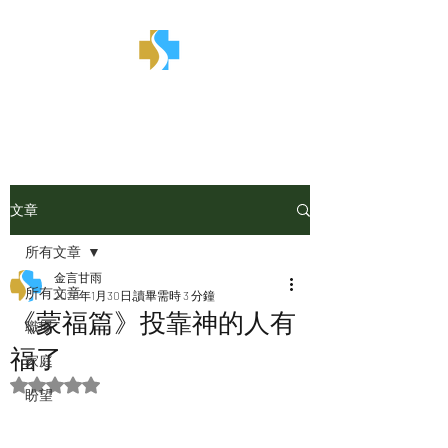
金言甘雨
文章
所有文章
金言甘雨
所有文章
2025年1月30日
讀畢需時 3 分鐘
《蒙福篇》投靠神的人有
職場
福了
家庭
評等為 NaN（最高為 5 顆星）。
盼望