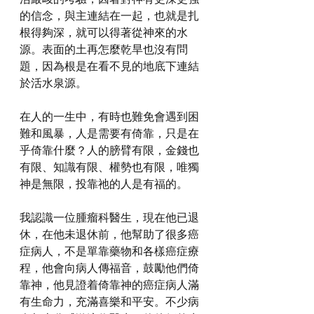
的信念，與主連結在一起，也就是扎
根得夠深，就可以得著從神來的水
源。表面的土再怎麼乾旱也沒有問
題，因為根是在看不見的地底下連結
於活水泉源。
在人的一生中，有時也難免會遇到困
難和風暴，人是需要有倚靠，只是在
乎倚靠什麼？人的膀臂有限，金錢也
有限、知識有限、權勢也有限，唯獨
神是無限，投靠祂的人是有福的。
我認識一位腫瘤科醫生，現在他已退
休，在他未退休前，他幫助了很多癌
症病人，不是單靠藥物和各樣癌症療
程，他會向病人傳福音，鼓勵他們倚
靠神，他見證着倚靠神的癌症病人滿
有生命力，充滿喜樂和平安。不少病