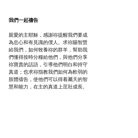
我們一起禱告
親愛的主耶穌，感謝祢提醒我們要成
為忠心和有見識的僕人。求祢賜智慧
給我們，如何牧養祢的群羊，幫助我
們懂得按時分糧給他們，與他們分享
祢寶貴的話語，引導他們明白和持守
真道；也求祢指教我們如何為軟弱的
肢體禱告，使他們可以得着屬天的智
慧和能力，在主的真道上茁壯成長。
感謝神，奉主耶穌基督的聖名祈求，
阿們。
詩歌推介
https://youtu.be/q3L_AkBZuGc?si=12cJMe-