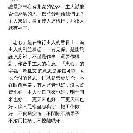
誰是那忠心有見識的管家，主人派他
管理家裏的人，按時分糧給他們呢？
主人來到，看見僕人這樣行，那僕人
就有福了。
「忠心」是在執行主人的意旨上，為
主人的利益着想；「有見識」是能夠
謹慎分辨，不僅是作事，還要作得
對，作合乎主人的心意。「忠心」的
字義：希臘文 的意思是誠信可靠、可
以托付的意思，也就是忠於所托，不
在眼前事奉，有人監管也好，沒人監
管也好；主人今日回來也好，明年回
來也好；二更天來也好，三更天來也
好，僕人照樣盡忠職守，把工作做
好，不貪圖安逸，不閒懶不結果子，
不濫用權柄，不擅離職守。