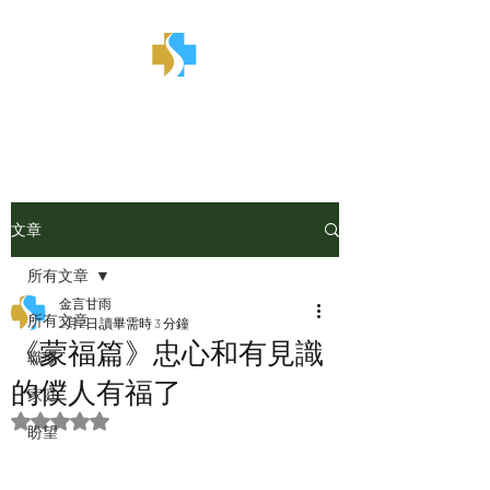
金言甘雨
文章
所有文章
金言甘雨
所有文章
2月2日
讀畢需時 3 分鐘
《蒙福篇》忠心和有見識
職場
的僕人有福了
家庭
評等為 NaN（最高為 5 顆星）。
盼望