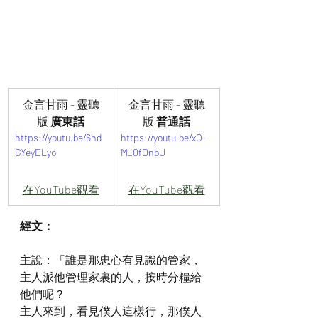
金言甘雨 - 靈聽
金言甘雨 - 靈聽
版 
廣東話
版 
普通話
https://youtu.be/6hd
https://youtu.be/xO-
GYeyELyo
M_0fDnbU
在YouTube觀看
在YouTube觀看
經文：
主說：「誰是那忠心有見識的管家，
主人派他管理家裏的人，按時分糧給
他們呢？
主人來到，看見僕人這樣行，那僕人