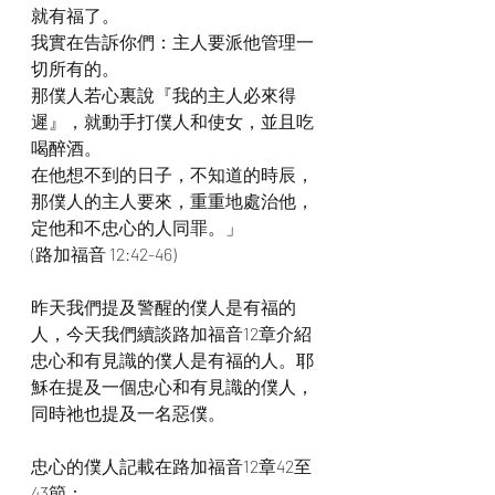
就有福了。
我實在告訴你們：主人要派他管理一
切所有的。
那僕人若心裏說『我的主人必來得
遲』，就動手打僕人和使女，並且吃
喝醉酒。
在他想不到的日子，不知道的時辰，
那僕人的主人要來，重重地處治他，
定他和不忠心的人同罪。」
(路加福音 12:42-46)
昨天我們提及警醒的僕人是有福的
人，今天我們續談路加福音12章介紹
忠心和有見識的僕人是有福的人。耶
穌在提及一個忠心和有見識的僕人，
同時祂也提及一名惡僕。
忠心的僕人記載在路加福音12章42至
43節：