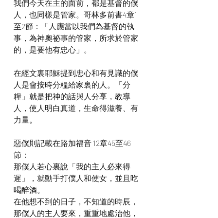
我們今天在主的面前，都是基督的僕
人，也同樣是管家。哥林多前書4章1
至2節：「人應當以我們為基督的執
事，為神奧祕事的管家，所求於管家
的，是要他有忠心」。
在經文裏耶穌提到忠心和有見識的僕
人是會按時分糧給家裏的人。「分
糧」就是把神的話與人分享，教導
人，使人明白真道，生命得滋養、有
力量。
惡僕則記載在路加福音 12章45至46
節：
那僕人若心裏說「我的主人必來得
遲」，就動手打僕人和使女，並且吃
喝醉酒。
在他想不到的日子，不知道的時辰，
那僕人的主人要來，重重地處治他，