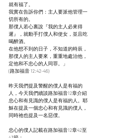
就有福了。
我實在告訴你們：主人要派他管理一
切所有的。
那僕人若心裏說『我的主人必來得
遲』，就動手打僕人和使女，並且吃
喝醉酒。
在他想不到的日子，不知道的時辰，
那僕人的主人要來，重重地處治他，
定他和不忠心的人同罪。」
(路加福音 12:42-46)
昨天我們提及警醒的僕人是有福的
人，今天我們續談路加福音12章介紹
忠心和有見識的僕人是有福的人。耶
穌在提及一個忠心和有見識的僕人，
同時祂也提及一名惡僕。
忠心的僕人記載在路加福音12章42至
43節：