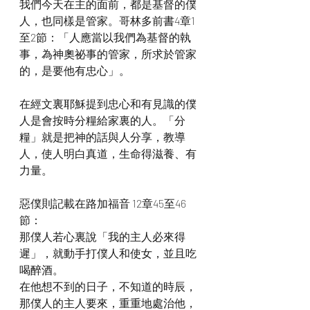
我們今天在主的面前，都是基督的僕
人，也同樣是管家。哥林多前書4章1
至2節：「人應當以我們為基督的執
事，為神奧祕事的管家，所求於管家
的，是要他有忠心」。
在經文裏耶穌提到忠心和有見識的僕
人是會按時分糧給家裏的人。「分
糧」就是把神的話與人分享，教導
人，使人明白真道，生命得滋養、有
力量。
惡僕則記載在路加福音 12章45至46
節：
那僕人若心裏說「我的主人必來得
遲」，就動手打僕人和使女，並且吃
喝醉酒。
在他想不到的日子，不知道的時辰，
那僕人的主人要來，重重地處治他，