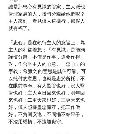
誰是那忠心有見識的管家，主人派他
管理家裏的人，按時分糧給他們呢？
主人來到，看見僕人這樣行，那僕人
就有福了。
「忠心」是在執行主人的意旨上，為
主人的利益着想；「有見識」是能夠
謹慎分辨，不僅是作事，還要作得
對，作合乎主人的心意。「忠心」的
字義：希臘文 的意思是誠信可靠、可
以托付的意思，也就是忠於所托，不
在眼前事奉，有人監管也好，沒人監
管也好；主人今日回來也好，明年回
來也好；二更天來也好，三更天來也
好，僕人照樣盡忠職守，把工作做
好，不貪圖安逸，不閒懶不結果子，
不濫用權柄，不擅離職守。