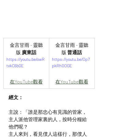
金言甘雨 - 靈聽
金言甘雨 - 靈聽
版
 廣東話
版
 普通話
https://youtu.be/owR
https://youtu.be/Op7
tvkC6bQE
pkRh0OGE
在YouTube觀看
在YouTube觀看
經文：
主說：「誰是那忠心有見識的管家，
主人派他管理家裏的人，按時分糧給
他們呢？
主人來到，看見僕人這樣行，那僕人