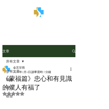
金言甘雨
文章
所有文章
金言甘雨
所有文章
2025年2月4日
讀畢需時 3 分鐘
《蒙福篇》忠心和有見識
職場
的僕人有福了
家庭
評等為 NaN（最高為 5 顆星）。
盼望