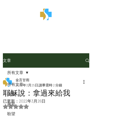
金言甘雨
文章
所有文章
金言甘雨
所有文章
2022年3月25日
讀畢需時 2 分鐘
耶穌說：拿過來給我
職場
已更新：
2022年3月26日
家庭
評等為 NaN（最高為 5 顆星）。
盼望