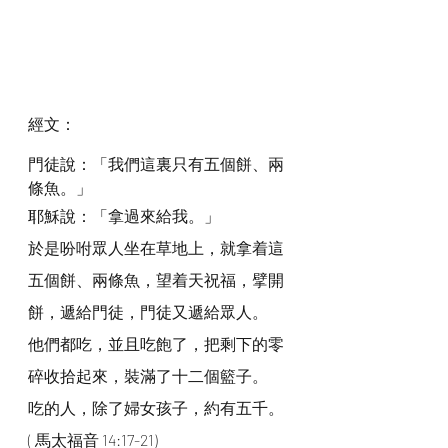
經文：
門徒說：「我們這裏只有五個餅、兩
條魚。」
耶穌說：「拿過來給我。」
於是吩咐眾人坐在草地上，就拿着這
五個餅、兩條魚，望着天祝福，擘開
餅，遞給門徒，門徒又遞給眾人。
他們都吃，並且吃飽了，把剩下的零
碎收拾起來，裝滿了十二個籃子。
吃的人，除了婦女孩子，約有五千。
( 馬太福音 14:17-21)