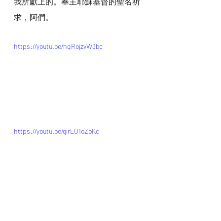
我所獻上的。奉主耶穌基督的聖名祈
求，阿們。
https://youtu.be/hqRojzvW3bc
https://youtu.be/girLO1oZbKc
*瀏覽者可揀選在此影片的原本來源觀
看影片   (影片來源: 