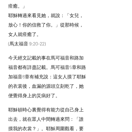
痊癒。」
耶穌轉過來看見她，就說：「女兒，
放心！你的信救了你。」從那時候，
女人就痊癒了。
(馬太福音 9:20-22)
今天經文記載的事在馬可福音和路加
福音都有詳盡記載。馬可福音5章和路
加福音8章有補充說：這女人摸了耶穌
的衣裳後，血漏的源頭立刻乾了，她
便覺得身上的災病好了。
耶穌頓時心裏覺得有能力從自己身上
出去，就在眾人中間轉過來問：「誰
摸我的衣裳？」。耶穌周圍觀看，要