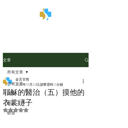
金言甘雨
文章
所有文章
金言甘雨
所有文章
2022年10月24日
讀畢需時 3 分鐘
耶穌的醫治（五）摸他的
職場
衣裳繸子
家庭
評等為 NaN（最高為 5 顆星）。
盼望