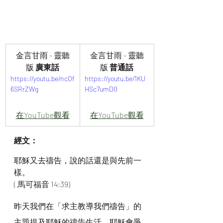
金言甘雨 - 靈聽
金言甘雨 - 靈聽
版
 廣東話
版
 普通話
https://youtu.be/ncOf
https://youtu.be/1KU
6SRrZWg
HSc7umD0
在YouTube觀看
在YouTube觀看
經文：
耶穌又去禱告，說的話還是與先前一
樣。
( 馬可福音 14:39)
昨天我們在「求主教導我們禱告」的
主題提及耶穌的禱告生活。耶穌會爭