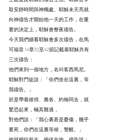
取安靜時間與神獨處、耶穌未天亮就
向神禱告才開始他一天的工作，在重
要的決定上，耶穌會整夜禱告。
今天我們續看耶穌會多次禱告，在馬
可福音 14章32至42節記載着耶穌共有
三次禱告：
他們來到一個地方，名叫客西馬尼。
耶穌對門徒說：「你們坐在這裏，等
我禱告。」
於是帶着彼得、雅各、約翰同去，就
驚恐起來，極其難過，
對他們說：「我心裏甚是憂傷，幾乎
要死，你們在這裏等候，警醒。」
他就稍往前走，俯伏在地，禱告說：