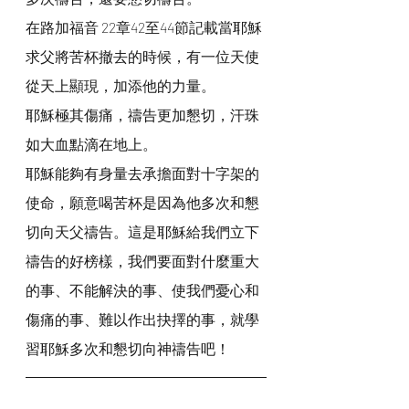
在路加福音 22章42至44節記載當耶穌
求父將苦杯撤去的時候，有一位天使
從天上顯現，加添他的力量。
耶穌極其傷痛，禱告更加懇切，汗珠
如大血點滴在地上。
耶穌能夠有身量去承擔面對十字架的
使命，願意喝苦杯是因為他多次和懇
切向天父禱告。這是耶穌給我們立下
禱告的好榜樣，我們要面對什麼重大
的事、不能解決的事、使我們憂心和
傷痛的事、難以作出抉擇的事，就學
習耶穌多次和懇切向神禱告吧！