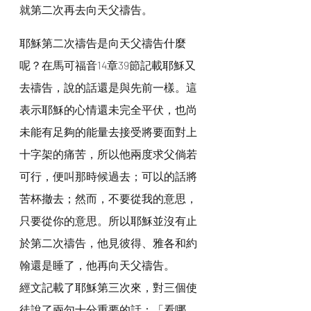
就第二次再去向天父禱告。
耶穌第二次禱告是向天父禱告什麼
呢？在馬可福音14章39節記載耶穌又
去禱告，說的話還是與先前一樣。這
表示耶穌的心情還未完全平伏，也尚
未能有足夠的能量去接受將要面對上
十字架的痛苦，所以他兩度求父倘若
可行，便叫那時候過去；可以的話將
苦杯撤去；然而，不要從我的意思，
只要從你的意思。所以耶穌並沒有止
於第二次禱告，他見彼得、雅各和約
翰還是睡了，他再向天父禱告。
經文記載了耶穌第三次來，對三個使
徒說了兩句十分重要的話：「看哪，