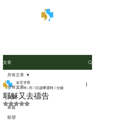
金言甘雨
文章
所有文章
金言甘雨
所有文章
2024年4月21日
讀畢需時 3 分鐘
耶穌又去禱告
職場
評等為 NaN（最高為 5 顆星）。
家庭
盼望