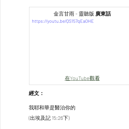
金言甘雨 - 靈聽版 
廣東話
https://youtu.be/QS157qEa0HE
在YouTube觀看
經文：
我耶和華是醫治你的
(出埃及記 15:26下)