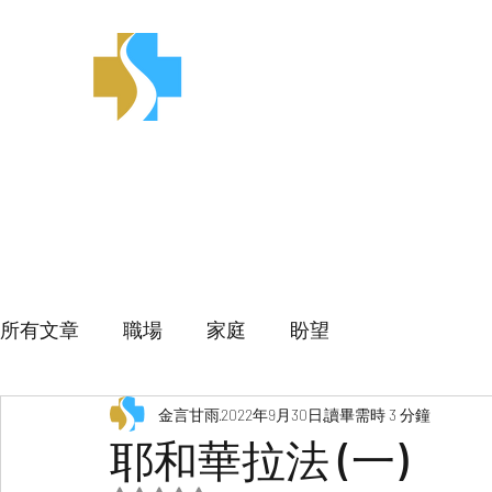
金言甘雨
所有文章
職場
家庭
盼望
金言甘雨
2022年9月30日
讀畢需時 3 分鐘
耶和華拉法 (一)