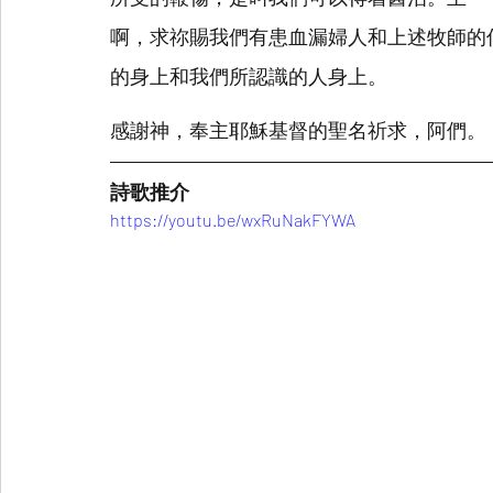
啊，求祢賜我們有患血漏婦人和上述牧師的
的身上和我們所認識的人身上。
感謝神，奉主耶穌基督的聖名祈求，阿們。
詩歌推介
https://youtu.be/wxRuNakFYWA