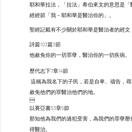
耶和華拉法，「拉法」希伯來文的意思是「
經經節「我－耶和華是醫治你的」。
聖經記載有不少關於耶和華是醫治者的經文
詩篇103篇3節
他赦免你的一切罪孽，醫治你的一切疾病。
歷代志下7章14節
 這稱為我名下的子民，若是自卑、禱告，尋求我的面，轉離他們的惡行，我必從天上垂聽，
赦免他們的罪醫治他們的地。 

以賽亞書53章5節
那知他為我們的過犯受害，為我們的罪孽壓
得醫治。 