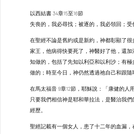
以西結書 34章15至16節
失喪的，我必尋找；被逐的，我必領回；受
在聖經不論是舊約或是新約，神都彰顯了很
家王，他病得快要死了，神醫好了他，還加
知做的，包括了先知以利亞和以利沙；有極
做的；時至今日，神仍然透過祂自己和跟隨
在馬太福音 9章12節，耶穌說：「康健的
只要我們相信神是耶和華拉法，是醫治我們
經歷。
聖經記載有一個女人，患了十二年的血漏，