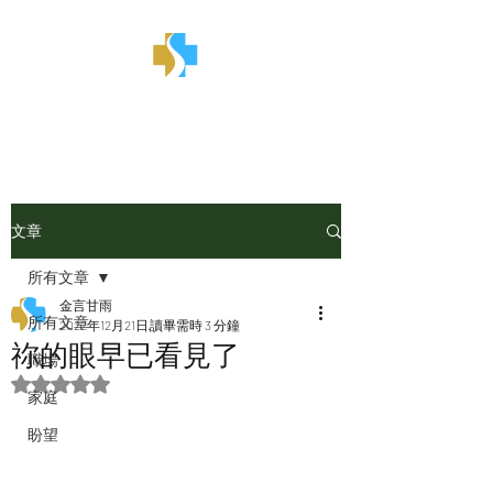
金言甘雨
文章
所有文章
金言甘雨
所有文章
2022年12月21日
讀畢需時 3 分鐘
祢的眼早已看見了
職場
評等為 NaN（最高為 5 顆星）。
家庭
盼望