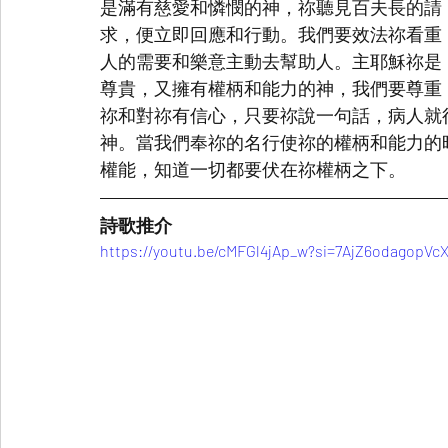
是滿有慈愛和憐憫的神，祢聽見百夫長的請
求，便立即回應和行動。我們要效法祢看重
人的需要和樂意主動去幫助人。主耶穌祢是
尊貴，又擁有權柄和能力的神，我們要尊重
祢和對祢有信心，只要祢說一句話，病人就
神。當我們奉祢的名行使祢的權柄和能力的
權能，知道一切都要伏在祢權柄之下。
詩歌推介
https://youtu.be/cMFGl4jAp_w?si=7AjZ6odagopVc