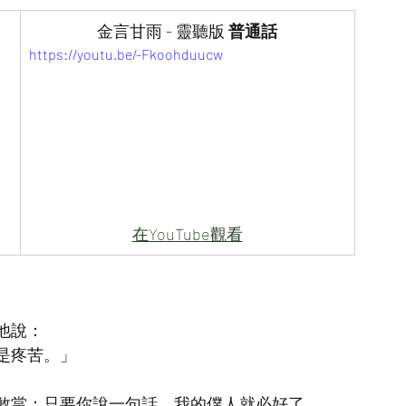
金言甘雨 - 靈聽版 
普通話
https://youtu.be/-Fkoohduucw
在YouTube觀看
他說：
是疼苦。」
敢當；只要你說一句話，我的僕人就必好了。