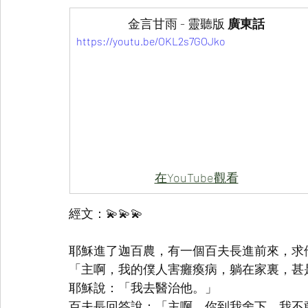
金言甘雨 - 靈聽版 
廣東話
https://youtu.be/OKL2s7GOJko
在YouTube觀看
經文：💫💫💫
耶穌進了迦百農，有一個百夫長進前來，求
「主啊，我的僕人害癱瘓病，躺在家裏，甚
耶穌說：「我去醫治他。」
百夫長回答說：「主啊，你到我舍下，我不