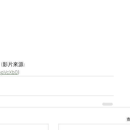
(影片來源:
gopVcXb0
)