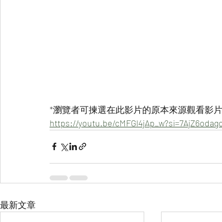
*瀏覽者可揀選在此影片的原本來源觀看影片 
https://youtu.be/cMFGl4jAp_w?si=7AjZ6oda
最新文章