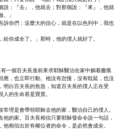
個說：『去』，他就去；對那個說：『來』，他就
做。」
告訴你們：這麼大的信心，就是在以色列中，我也
，給你成全了。」那時，他的僕人就好了。
裏有一個百夫長進前來求耶穌醫治在家中躺着癱瘓
回應，也立即行動。祂沒有怠慢，沒有耽延，也沒
，明白百夫長的焦急，知道百夫長的僕人正在受
視人的生命甚是寶貴。
按常理是會帶領耶穌去他的家，醫治自己的僕人。
去他的家。百夫長相信只要耶穌發命令說一句話，
，他相信出於有權位者的命令，是必然會成全。