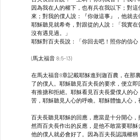
因為我在人的權下，也有兵在我以下；對這
來；對我的僕人說：『你做這事』，他就去
耶穌聽見就希奇，對跟從的人說：「我實在
沒有遇見過。」
耶穌對百夫長說：「你回去吧！照你的信心
(馬太福音 8:5-13)
在馬太福音8章記載耶穌進到迦百農，在那
了的僕人。耶穌聽見百夫長的要求，便立即
有推搪和拒絕。耶穌看見百夫長愛僕人的心
苦，耶穌聽見人心的呼喚。耶穌體恤人心，
百夫長聽見耶穌的回應，應當是十分開心，
然而百夫長作出的反應，是他不敢當要耶穌
他的僕人就必會好了。因為百夫長認識權柄