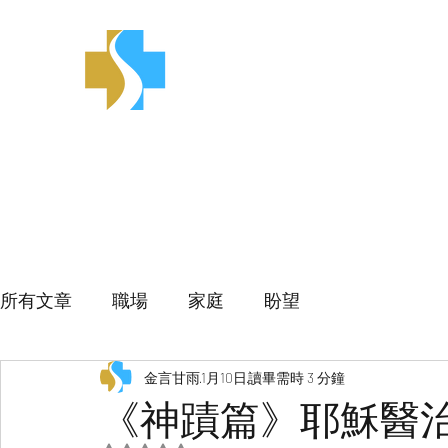
金言甘雨
所有文章
職場
家庭
盼望
金言甘雨
1月10日
讀畢需時 3 分鐘
《神蹟篇》耶穌醫