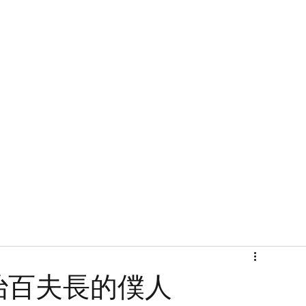
首頁
關於
治百夫長的僕人