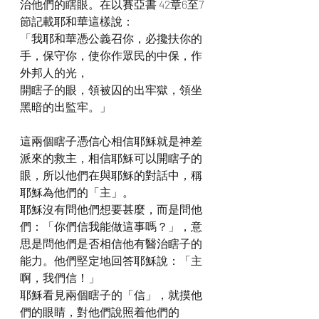
治他們的瞎眼。在以賽亞書 42章6至7
節記載耶和華這樣說：
「我耶和華憑公義召你，必攙扶你的
手，保守你，使你作眾民的中保，作
外邦人的光，
開瞎子的眼，領被囚的出牢獄，領坐
黑暗的出監牢。」
這兩個瞎子憑信心相信耶穌就是神差
派來的救主，相信耶穌可以開瞎子的
眼，所以他們在與耶穌的對話中，稱
耶穌為他們的「主」。
耶穌沒有問他們想要甚麼，而是問他
們：「你們信我能做這事嗎？」，意
思是問他們是否相信他有醫治瞎子的
能力。他們堅定地回答耶穌說：「主
啊，我們信！」
耶穌看見兩個瞎子的「信」，就摸他
們的眼睛，對他們說照着他們的