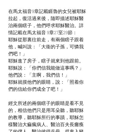
在馬太福音9章記載睚魯的女兒被耶穌
拉起，復活過來後，隨即描述耶穌醫
治兩個瞎子，他們呼求耶穌醫治。詳
情記載在馬太福音 9章27至29節：
耶穌從那裏往前走，有兩個瞎子跟着
他，喊叫說：「大衞的子孫，可憐我
們吧！」
耶穌進了房子，瞎子就來到他跟前。
耶穌說：「你們信我能做這事嗎？」 
他們說：「主啊，我們信！」
耶穌就摸他們的眼睛，說：「照着你
們的信給你們成全了吧！」
經文所述的兩個瞎子的眼睛是看不見
的，相信他們只是用耳朵聽，聽耶穌
的教導，聽耶穌所行的事蹟，耶穌怎
樣醫治大痲瘋病人、醫治百夫長癱瘓
了的僕人、醫治彼得岳母、趕鬼入豬