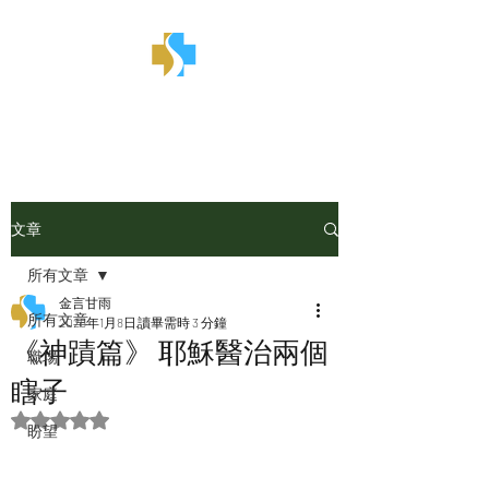
金言甘雨
文章
所有文章
金言甘雨
所有文章
2025年1月8日
讀畢需時 3 分鐘
《神蹟篇》 耶穌醫治兩個
職場
瞎子
家庭
評等為 NaN（最高為 5 顆星）。
盼望