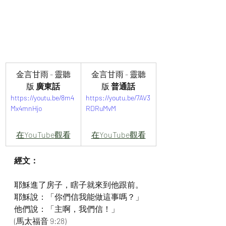
金言甘雨 - 靈聽
金言甘雨 - 靈聽
版 
廣東話
版
 普通話
https://youtu.be/8m4
https://youtu.be/7AV3
Mx4mnHjo
RDRuMvM
在YouTube觀看
在YouTube觀看
經文：
耶穌進了房子，瞎子就來到他跟前。
耶穌說：「你們信我能做這事嗎？」 
他們說：「主啊，我們信！」
(馬太福音 9:28)