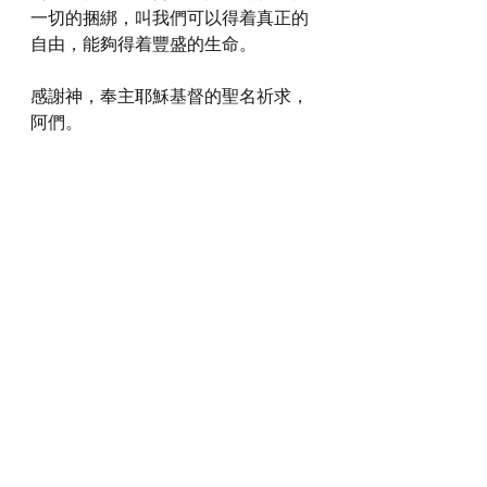
一切的捆綁，叫我們可以得着真正的
自由，能夠得着豐盛的生命。
感謝神，奉主耶穌基督的聖名祈求，
阿們。
詩歌推介
https://youtu.be/j69OWSfUlhM?
si=tFPobHUHXvXHI8I6
*瀏覽者可揀選在此影片的原本來源觀
看影片 (影片來源:
https://youtu.be/j69OWSfUlhM?
si=tFPobHUHXvXHI8I6
)