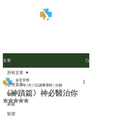
金言甘雨
文章
所有文章
金言甘雨
所有文章
2025年3月23日
讀畢需時 3 分鐘
《神蹟篇》神必醫治你
職場
評等為 NaN（最高為 5 顆星）。
家庭
盼望