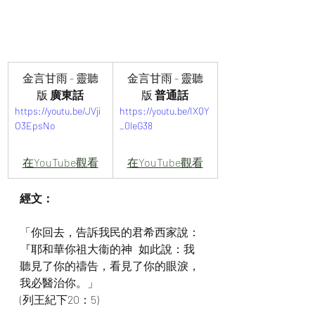
金言甘雨 - 靈聽
金言甘雨 - 靈聽
版 
廣東話
版
 普通話
https://youtu.be/JVji
https://youtu.be/IXQY
O3EpsNo
_0leG38
在YouTube觀看
在YouTube觀看
經文：
「你回去，告訴我民的君希西家說：
『耶和華你祖大衞的神   如此說：我
聽見了你的禱告，看見了你的眼淚，
我必醫治你。」
(列王紀下20：5)