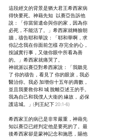
這段經文的背景是猶大君王希西家病
得快要死。神藉先知   以賽亞告訴他
說：「你當留遺命與你的家，因為你
必死，不能活了。」希西家就轉臉朝
牆，禱告耶和華說：「耶和華啊，求
你記念我在你面前怎樣 存完全的心，
按誠實行事，又做你眼中所看為善
的。」希西家就痛哭了。
神就派以賽亞對希西家說：「我聽見
了 你的禱告，看見了 你的眼淚，我必
醫治你。我必 加增你十五年的壽數，
並且我要救你和 城 脫離亞述王的手。
我為自己和我僕人大衞的 緣故， 必保
護這城。」(列王紀下 20:1-6)
希西家王的病已是非常嚴重，神藉先
知以賽亞已經判定他是要死的了。最
後希西家卻是蒙神記念和施恩，賜他