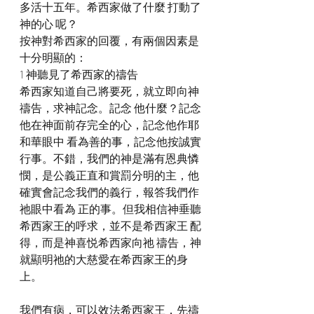
多活十五年。希西家做了什麼 打動了
神的心 呢？
按神對希西家的回覆，有兩個因素是
十分明顯的：
1 神聽見了希西家的禱告
希西家知道自己將要死，就立即向神
禱告，求神記念。記念 他什麼？記念
他在神面前存完全的心，記念他作耶
和華眼中 看為善的事，記念他按誠實
行事。不錯，我們的神是滿有恩典憐
憫，是公義正直和賞罰分明的主，他
確實會記念我們的義行，報答我們作
祂眼中看為 正的事。但我相信神垂聽
希西家王的呼求，並不是希西家王 配
得，而是神喜悦希西家向祂 禱告，神
就顯明祂的大慈愛在希西家王的身
上。
我們有病，可以效法希西家王，先禱