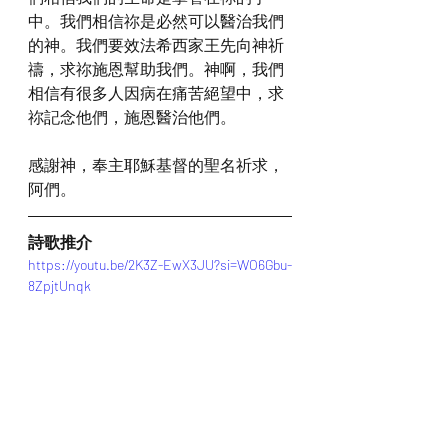
中。我們相信祢是必然可以醫治我們
的神。我們要效法希西家王先向神祈
禱，求祢施恩幫助我們。神啊，我們
相信有很多人因病在痛苦絕望中，求
祢記念他們，施恩醫治他們。
感謝神，奉主耶穌基督的聖名祈求，
阿們。
詩歌推介
https://youtu.be/2K3Z-EwX3JU?si=WO6Gbu-
8ZpjtUnqk
*瀏覽者可揀選在此影片的原本來源觀
看影片 (影片來源: