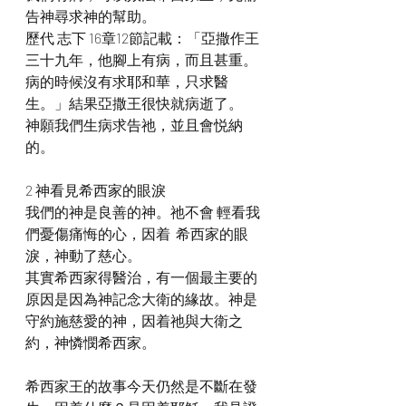
告神尋求神的幫助。
歷代 志下 16章12節記載：「亞撒作王
三十九年，他腳上有病，而且甚重。
病的時候沒有求耶和華，只求醫
生。」結果亞撒王很快就病逝了。
神願我們生病求告祂，並且會悦納
的。
2 神看見希西家的眼淚
我們的神是良善的神。祂不會 輕看我
們憂傷痛悔的心，因着  希西家的眼
淚，神動了慈心。
其實希西家得醫治，有一個最主要的
原因是因為神記念大衛的緣故。神是
守約施慈愛的神，因着祂與大衛之
約，神憐憫希西家。
希西家王的故事今天仍然是不斷在發