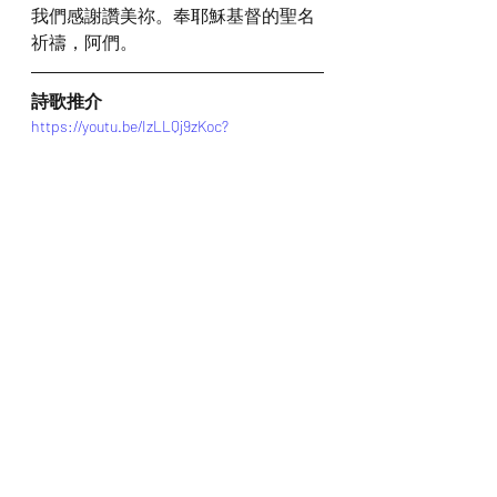
我們感謝讚美祢。奉耶穌基督的聖名
祈禱，阿們。
詩歌推介
https://youtu.be/IzLLQj9zKoc?
si=c78KvlaEJ2yG0REb
*瀏覽者可揀選在此影片的原本來源觀
看影片 (影片來源:
https://youtu.be/IzLLQj9zKoc?
si=c78KvlaEJ2yG0REb
)