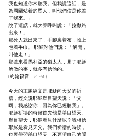
我也知道你常聽我。但我說這話，是
為周圍站着的眾人，叫他們信是你差
了我來。」
說了這話，就大聲呼叫說：「拉撒路
出來！」
那死人就出來了，手腳裹着布，臉上
包着手巾。 耶穌對他們說：「解開，
叫他走！」
那些來看馬利亞的猶太人，見了耶穌
所做的事，就多有信他的。
(約翰福音 11:41-45)
今天的主題經文是耶穌向天父的祈
禱，經文說耶穌舉目望天說：「父
啊，我感謝你，因為你已經聽我」。
耶穌祈禱的時候首先他是舉目望天。
舉目望天，耶穌看見什麼呢？我相信
耶穌是看見天父。我們祈禱的時候，
也要學習舉目望天，不要望自己的問