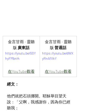
金言甘雨 - 靈聽
金言甘雨 - 靈聽
版 
廣東話
版 
普通話
https://youtu.be/G0Y
https://youtu.be/dWX
hyFMbnl4
yRnAfXkY
在YouTube觀看
在YouTube觀看
經文：
他們就把石頭挪開。耶穌舉目望天
說：「父啊，我感謝你，因為你已經
聽我；