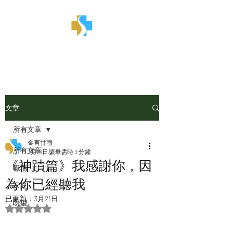
金言甘雨
文章
所有文章
金言甘雨
所有文章
3月18日
讀畢需時 3 分鐘
《神蹟篇》我感謝你，因
職場
為你已經聽我
家庭
已更新：
3月21日
盼望
評等為 NaN（最高為 5 顆星）。