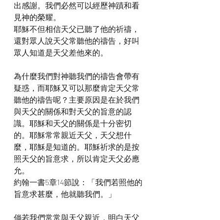
出感謝。我們必然可以經歷神蹟和看
見神的榮耀。
耶穌不但相信天父已聽了他的祈禱，
還對眾人說天父常聽他的禱告，好叫
眾人知道是天父差他來的。
為什麼我們對神聽我們的禱告會帶有
疑惑，而耶穌又可以那麼肯定天父常
聽他的禱告呢？主要原因是在於我們
與天父的關係和對天父的旨意的認
識。耶穌和天父的關係是十分密切
的。耶穌常常親近天父，天父想什
麼，耶穌是知道的。耶穌祈求的是按
照天父的旨意求，所以肯定天父必應
允。
約翰一書5章14節說：「我們若照他的
旨意求甚麼，他就聽我們。」
倘若我們常常與天父親近，明白天父