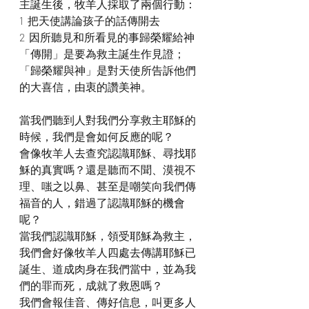
主誕生後，牧羊人採取了兩個行動：
1  把天使講論孩子的話傳開去
2  因所聽見和所看見的事歸榮耀給神
「傳開」是要為救主誕生作見證；
「歸榮耀與神」是對天使所告訴他們
的大喜信，由衷的讚美神。
當我們聽到人對我們分享救主耶穌的
時候，我們是會如何反應的呢？
會像牧羊人去查究認識耶穌、尋找耶
穌的真實嗎？還是聽而不聞、漠視不
理、嗤之以鼻、甚至是嘲笑向我們傳
福音的人，錯過了認識耶穌的機會
呢？
當我們認識耶穌，領受耶穌為救主，
我們會好像牧羊人四處去傳講耶穌已
誕生、道成肉身在我們當中，並為我
們的罪而死，成就了救恩嗎？
我們會報佳音、傳好信息，叫更多人