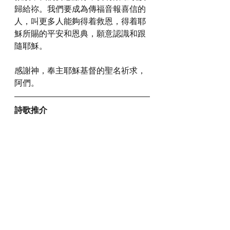
歸給祢。我們要成為傳福音報喜信的
人，叫更多人能夠得着救恩，得着耶
穌所賜的平安和恩典，願意認識和跟
隨耶穌。
感謝神，奉主耶穌基督的聖名祈求，
阿們。
詩歌推介
https://youtu.be/UDbVD0Yj2e4?
si=HjobdwuTGJLTcKJk
*瀏覽者可揀選在此影片的原本來源觀
看影片 (影片來源:
https://youtu.be/UDbVD0Yj2e4?