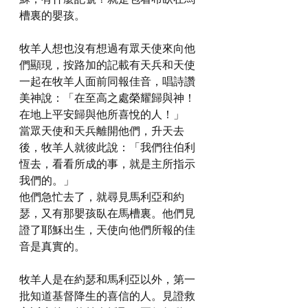
槽裏的嬰孩。
牧羊人想也沒有想過有眾天使來向他
們顯現，按路加的記載有天兵和天使
一起在牧羊人面前同報佳音，唱詩讚
美神說：「在至高之處榮耀歸與神！
在地上平安歸與他所喜悅的人！」
當眾天使和天兵離開他們，升天去
後，牧羊人就彼此說：「我們往伯利
恆去，看看所成的事，就是主所指示
我們的。」
他們急忙去了，就尋見馬利亞和約
瑟，又有那嬰孩臥在馬槽裏。他們見
證了耶穌出生，天使向他們所報的佳
音是真實的。
牧羊人是在約瑟和馬利亞以外，第一
批知道基督降生的喜信的人。見證救