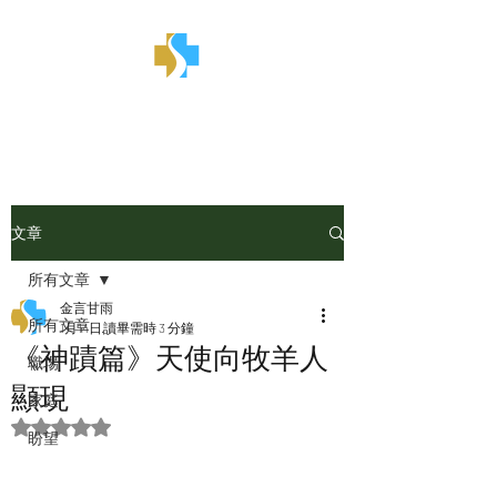
金言甘雨
文章
所有文章
金言甘雨
所有文章
1月14日
讀畢需時 3 分鐘
《神蹟篇》天使向牧羊人
職場
顯現
家庭
評等為 NaN（最高為 5 顆星）。
盼望