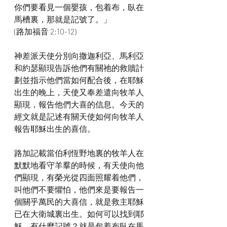
你們要看見一個嬰孩，包着布，臥在
馬槽裏，那就是記號了。」
(路加福音 2:10-12)
神差派天使分別向撒迦利亞、馬利亞
和約瑟顯現告訴他們有關祂的救贖計
劃並指示他們當如何配合後，在耶穌
出生的晚上，天使又奉差遣向牧羊人
顯現，報告他們大喜的信息。今天的
經文就是記述有關天使如何向牧羊人
報告耶穌出生的喜信。
路加記載當伯利恆野地裏的牧羊人在
默默地看守羊羣的時候，有天使向他
們顯現，有榮光從四面照耀着他們，
叫他們不要懼怕，他們來是要報告一
個關乎萬民的大喜信，就是救主耶穌
已在大衛城裏出生。如何可以找到耶
穌，有什麼記號？就是包着布臥在馬