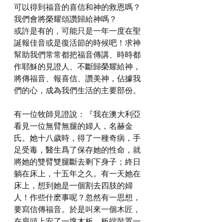
可以得到福音的喜信和神的救恩嗎？
我們會將榮耀頌讚歸給神嗎？
或許是有的，可能只是一年一度在聖
誕報佳音或是復活節的時候吧！求神
幫助我們常常都把福音傳講、時時都
作耶穌的見證人、不斷歸榮耀給神，
將傳福音、報喜信、讚美神，佔據我
們的心，成為我們生活的主要部份。
有一位牧師見證說：『我在澳大利亞
看見一位無臂無腿的婦人，名赫金
氏。她十八歲時，得了一種奇病，手
足受毒，醫生爲了保存她的性命，就
將她的雙臂雙腿斷去剩下身子；終日
躺在床上，十五年之久。有一天她在
床上，想到她是一個割去四肢的婦
人！作些什麽事呢？忽然有一思想，
要寫信傳福音。於是叫來一個木匠，
在肩頭上安了一塊木板。板端裝置一