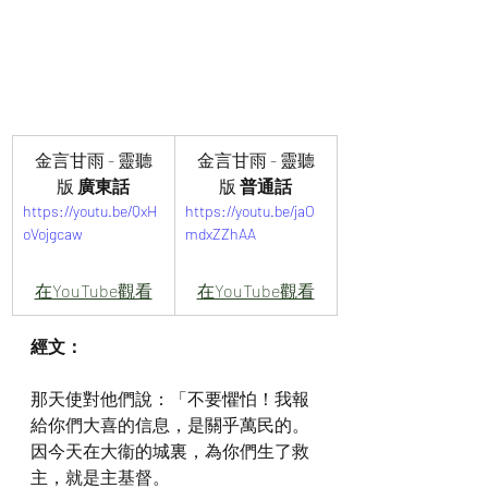
金言甘雨 - 靈聽
金言甘雨 - 靈聽
版 
廣東話
版 
普通話
https://youtu.be/QxH
https://youtu.be/jaO
oVojgcaw
mdxZZhAA
在YouTube觀看
在YouTube觀看
經文：
那天使對他們說：「不要懼怕！我報
給你們大喜的信息，是關乎萬民的。
因今天在大衞的城裏，為你們生了救
主，就是主基督。