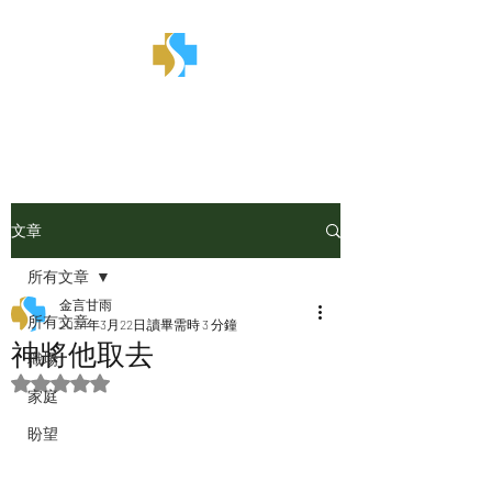
金言甘雨
文章
所有文章
金言甘雨
所有文章
2024年3月22日
讀畢需時 3 分鐘
神將他取去
職場
評等為 NaN（最高為 5 顆星）。
家庭
盼望