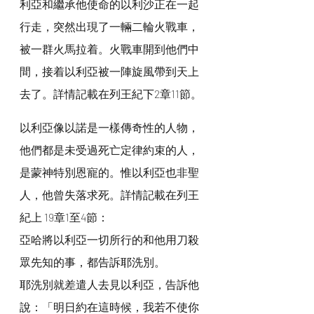
利亞和繼承他使命的以利沙正在一起
行走，突然出現了一輛二輪火戰車，
被一群火馬拉着。火戰車開到他們中
間，接着以利亞被一陣旋風帶到天上
去了。詳情記載在列王紀下2章11節。
以利亞像以諾是一樣傳奇性的人物，
他們都是未受過死亡定律約束的人，
是蒙神特別恩寵的。惟以利亞也非聖
人，他曾失落求死。詳情記載在列王
紀上 19章1至4節：
亞哈將以利亞一切所行的和他用刀殺
眾先知的事，都告訴耶洗別。
耶洗別就差遣人去見以利亞，告訴他
說：「明日約在這時候，我若不使你