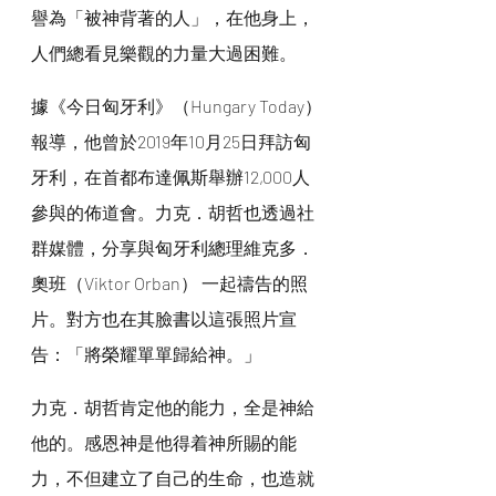
譽為「被神背著的人」，在他身上，
人們總看見樂觀的力量大過困難。
據《今日匈牙利》（Hungary Today）
報導，他曾於2019年10月25日拜訪匈
牙利，在首都布達佩斯舉辦12,000人
參與的佈道會。力克．胡哲也透過社
群媒體，分享與匈牙利總理維克多．
奧班（Viktor Orban） 一起禱告的照
片。對方也在其臉書以這張照片宣
告：「將榮耀單單歸給神。」
力克．胡哲肯定他的能力，全是神給
他的。感恩神是他得着神所賜的能
力，不但建立了自己的生命，也造就