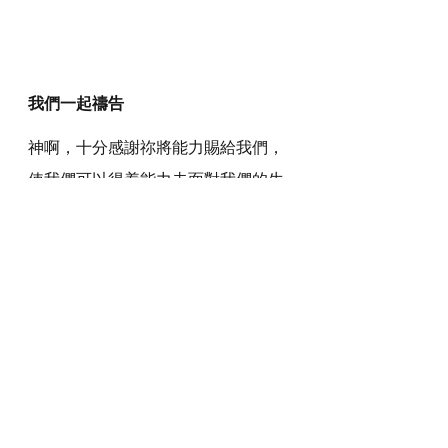
我們一起禱告
神啊，十分感謝祢將能力賜給我們，
使我們可以得着能力去面對我們的生
活、學業、工作和事奉。我們要將祢
賜給我們的能力歸給祢，叫祢得着一
切稱頌和讚美，被世人高舉和尊崇。
感謝神，奉主耶穌基督的聖名祈求，
阿們。
詩歌推介
https://youtu.be/R5Lt-cVIG_c?si=PWO-
TshqkGDF1ADm