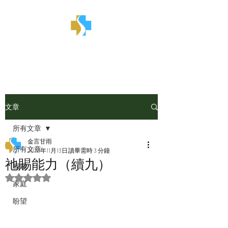
金言甘雨
文章
所有文章
金言甘雨
所有文章
2023年11月13日
讀畢需時 3 分鐘
祂賜能力（續九）
職場
評等為 NaN（最高為 5 顆星）。
家庭
盼望