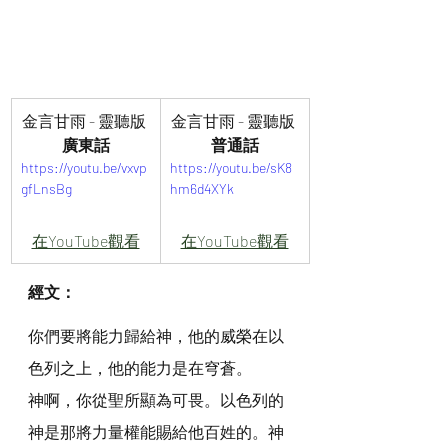
金言甘雨 - 靈聽版 
金言甘雨 - 靈聽版 
廣東話
普通話
https://youtu.be/vxvp
https://youtu.be/sK8
gfLnsBg
hm6d4XYk
在YouTube觀看
在YouTube觀看
經文：
你們要將能力歸給神，他的威榮在以
色列之上，他的能力是在穹蒼。
神啊，你從聖所顯為可畏。以色列的
神是那將力量權能賜給他百姓的。神